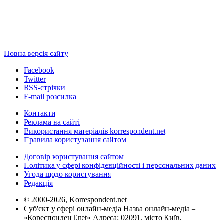
Повна версія сайту
Facebook
Twitter
RSS-стрічки
E-mail розсилка
Контакти
Реклама на сайті
Використання матеріалів korrespondent.net
Правила користування сайтом
Договір користування сайтом
Політика у сфері конфіденційності і персональних даних
Угода щодо користування
Редакція
© 2000-2026, Korrespondent.net
Суб'єкт у сфері онлайн-медіа Назва онлайн-медіа –
«КореспонденТ.net» Адреса: 02091, місто Київ,