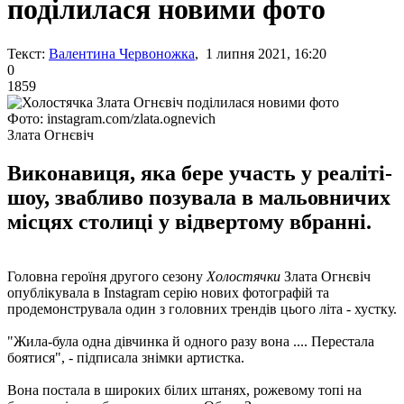
поділилася новими фото
Текст:
Валентина Червоножка
, 1 липня 2021, 16:20
0
1859
Фото: instagram.com/zlata.ognevich
Злата Огнєвіч
Виконавиця, яка бере участь у реаліті-
шоу, звабливо позувала в мальовничих
місцях столиці у відвертому вбранні.
Головна героїня другого сезону
Холостячки
Злата Огнєвіч
опублікувала в Instagram серію нових фотографій та
продемонструвала один з головних трендів цього літа - хустку.
"Жила-була одна дівчинка й одного разу вона .... Перестала
боятися", - підписала знімки артистка.
Вона постала в широких білих штанях, рожевому топі на