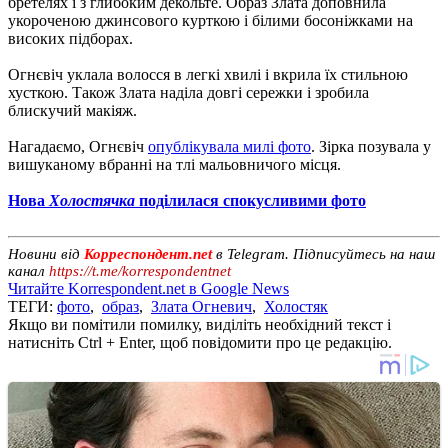
бретелях і з глибоким декольте. Образ Злата доповнила
укороченою джинсового курткою і білими босоніжками на
високих підборах.
Огнєвіч уклала волосся в легкі хвилі і вкрила їх стильною
хусткою. Також Злата наділа довгі сережки і зробила
блискучий макіяж.
Нагадаємо, Огнєвіч
опублікувала милі фото
. Зірка позувала у
вишуканому вбранні на тлі мальовничого місця.
Нова
Холостячка
поділилася спокусливими фото
Новини від
Корреспондент.net
в Telegram. Підписуйтесь на наш
канал
https://t.me/korrespondentnet
Читайте Korrespondent.net в Google News
ТЕГИ:
фото
,
образ
,
Злата Огневич
,
Холостяк
Якщо ви помітили помилку, виділіть необхідний текст і
натисніть Ctrl + Enter, щоб повідомити про це редакцію.