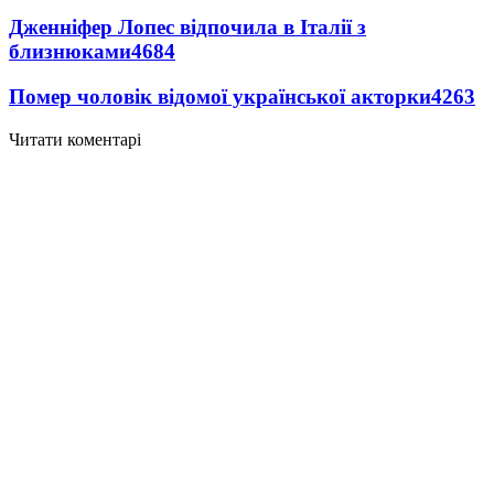
Дженніфер Лопес відпочила в Італії з
близнюками
4684
Помер чоловік відомої української акторки
4263
Читати коментарі