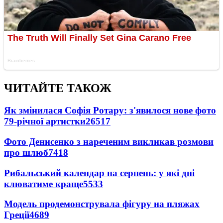
ЧИТАЙТЕ ТАКОЖ
Як змінилася Софія Ротару: з'явилося нове фото
79-річної артистки
26517
Фото Денисенко з нареченим викликав розмови
про шлюб
7418
Рибальський календар на серпень: у які дні
клюватиме краще
5533
Модель продемонструвала фігуру на пляжах
Греції
4689