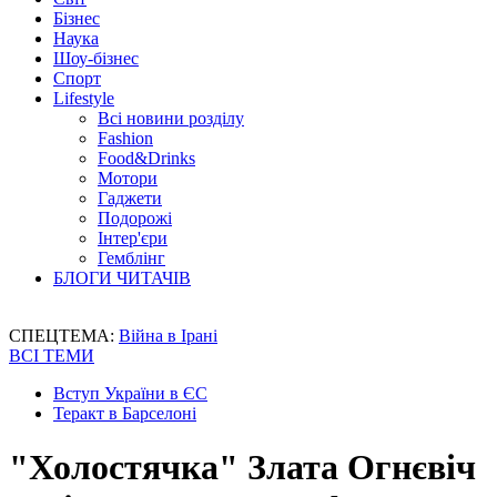
Бізнес
Наука
Шоу-бізнес
Спорт
Lifestyle
Всі новини розділу
Fashion
Food&Drinks
Мотори
Гаджети
Подорожі
Інтер'єри
Гемблінг
БЛОГИ ЧИТАЧІВ
СПЕЦТЕМА:
Війна в Ірані
ВСІ ТЕМИ
Вступ України в ЄС
Теракт в Барселоні
"Холостячка" Злата Огнєвіч