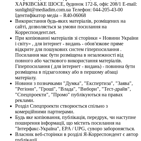
ХАРКІВСЬКЕ ШОСЕ, будинок 172-Б, офіс 208/1 E-mail:
sunlight@mediadim.com.ua
Телефон: 044-205-43-00
Ідентифікатор медіа – R40-06068
Використання будь-яких матеріалів, розміщених на
сайті, дозволяється за умови посилання на
Корреспондент.net.
При копіюванні матеріалів зі сторінки « Новини України
і світу» , для інтернет - видань - обов'язкове пряме
відкрите для пошукових систем гіперпосилання .
Посилання має бути розміщена в незалежності від
повного або часткового використання матеріалів.
Гіперпосилання ( для інтернет - видань) - повинна бути
розміщена в підзаголовку або в першому абзаці
матеріалу.
Новини з позначками "Думка", "Експертиза", "Заява",
"Регіони", "Гроші", "Влада", "Вибори", "Тест-драйв",
"Спецпроекти", "Промо" публікуються на правах
реклами.
Розділ Спецпроекти створюється спільно з
комерційними партнерами.
Будь яке копіювання, публікація, передрук, чи наступне
поширення інформації, що містить посилання на
"Інтерфакс-Україна", EPA / UPG, суворо забороняється.
Власник веб-сторінки в розділі Я-Корреспондент є автор
публікації.