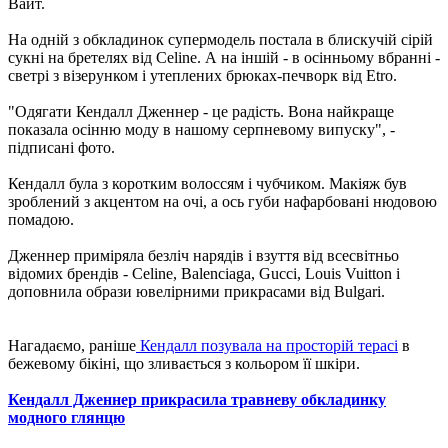
Вайт.
На одній з обкладинок супермодель постала в блискучій сірій
сукні на бретелях від Celine. А на іншій - в осінньому вбранні -
светрі з візерунком і утеплених брюках-печворк від Etro.
"Одягати Кендалл Дженнер - це радість. Вона найкраще
показала осінню моду в нашому серпневому випуску", -
підписані фото.
Кендалл була з коротким волоссям і чубчиком. Макіяж був
зроблений з акцентом на очі, а ось губи нафарбовані нюдовою
помадою.
Дженнер приміряла безліч нарядів і взуття від всесвітньо
відомих брендів - Celine, Balenciaga, Gucci, Louis Vuitton і
доповнила образи ювелірними прикрасами від Bulgari.
Нагадаємо, раніше
Кендалл позувала на просторій терасі
в
бежевому бікіні, що зливається з кольором її шкіри.
Кендалл Дженнер прикрасила травневу обкладинку
модного глянцю