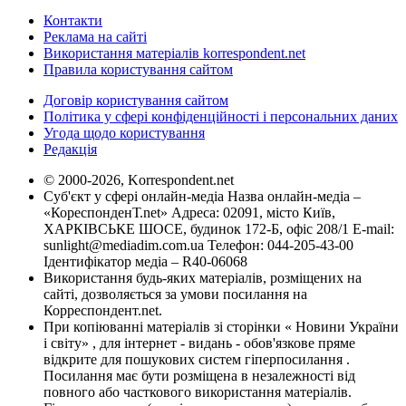
Контакти
Реклама на сайті
Використання матеріалів korrespondent.net
Правила користування сайтом
Договір користування сайтом
Політика у сфері конфіденційності і персональних даних
Угода щодо користування
Редакція
© 2000-2026, Korrespondent.net
Суб'єкт у сфері онлайн-медіа Назва онлайн-медіа –
«КореспонденТ.net» Адреса: 02091, місто Київ,
ХАРКІВСЬКЕ ШОСЕ, будинок 172-Б, офіс 208/1 E-mail:
sunlight@mediadim.com.ua
Телефон: 044-205-43-00
Ідентифікатор медіа – R40-06068
Використання будь-яких матеріалів, розміщених на
сайті, дозволяється за умови посилання на
Корреспондент.net.
При копіюванні матеріалів зі сторінки « Новини України
і світу» , для інтернет - видань - обов'язкове пряме
відкрите для пошукових систем гіперпосилання .
Посилання має бути розміщена в незалежності від
повного або часткового використання матеріалів.