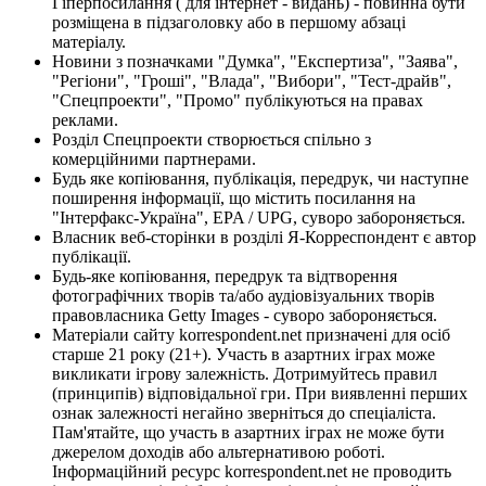
Гіперпосилання ( для інтернет - видань) - повинна бути
розміщена в підзаголовку або в першому абзаці
матеріалу.
Новини з позначками "Думка", "Експертиза", "Заява",
"Регіони", "Гроші", "Влада", "Вибори", "Тест-драйв",
"Спецпроекти", "Промо" публікуються на правах
реклами.
Розділ Спецпроекти створюється спільно з
комерційними партнерами.
Будь яке копіювання, публікація, передрук, чи наступне
поширення інформації, що містить посилання на
"Інтерфакс-Україна", EPA / UPG, суворо забороняється.
Власник веб-сторінки в розділі Я-Корреспондент є автор
публікації.
Будь-яке копіювання, передрук та відтворення
фотографічних творів та/або аудіовізуальних творів
правовласника Getty Images - суворо забороняється.
Матеріали сайту korrespondent.net призначені для осіб
старше 21 року (21+). Участь в азартних іграх може
викликати ігрову залежність. Дотримуйтесь правил
(принципів) відповідальної гри. При виявленні перших
ознак залежності негайно зверніться до спеціаліста.
Пам'ятайте, що участь в азартних іграх не може бути
джерелом доходів або альтернативою роботі.
Інформаційний ресурс korrespondent.net не проводить