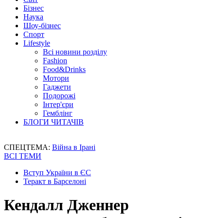
Бізнес
Наука
Шоу-бізнес
Спорт
Lifestyle
Всі новини розділу
Fashion
Food&Drinks
Мотори
Гаджети
Подорожі
Інтер'єри
Гемблінг
БЛОГИ ЧИТАЧІВ
СПЕЦТЕМА:
Війна в Ірані
ВСІ ТЕМИ
Вступ України в ЄС
Теракт в Барселоні
Кендалл Дженнер