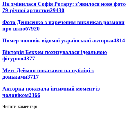
Як змінилася Софія Ротару: з'явилося нове фото
79-річної артистки
29430
Фото Денисенко з нареченим викликав розмови
про шлюб
7920
Помер чоловік відомої української акторки
4814
Вікторія Бекхем похизувалася ідеальною
фігурою
4377
Метт Деймон показався на публіці з
доньками
3717
Акторка показала інтимний момент із
чоловіком
2366
Читати коментарі