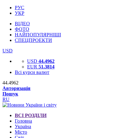
РУС
УКР
ВІДЕО
ФОТО
НАЙПОПУЛЯРНІШІ
СПЕЦПРОЕКТИ
USD
USD
44.4962
EUR
51.3814
Всі курси валют
44.4962
Авторизація
Пошук
RU
ВСІ РОЗДІЛИ
Головна
Україна
Місто
Світ