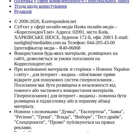
Політика у сфері конфіденційності і персональних даних
Угода щодо користування
Редакція
© 2000-2026, Korrespondent.net
Суб'єкт у сфері онлайн-медіа Назва онлайн-медіа –
«КореспонденТ.net» Адреса: 02091, місто Київ,
ХАРКІВСЬКЕ ШОСЕ, будинок 172-Б, офіс 208/1 E-mail:
sunlight@mediadim.com.ua
Телефон: 044-205-43-00
Ідентифікатор медіа – R40-06068
Використання будь-яких матеріалів, розміщених на
сайті, дозволяється за умови посилання на
Корреспондент.net.
При копіюванні матеріалів зі сторінки « Новини України
і світу» , для інтернет - видань - обов'язкове пряме
відкрите для пошукових систем гіперпосилання .
Посилання має бути розміщена в незалежності від
повного або часткового використання матеріалів.
Гіперпосилання ( для інтернет - видань) - повинна бути
розміщена в підзаголовку або в першому абзаці
матеріалу.
Новини з позначками "Думка", "Експертиза", "Заява",
"Регіони", "Гроші", "Влада", "Вибори", "Тест-драйв",
"Спецпроекти", "Промо" публікуються на правах
реклами.