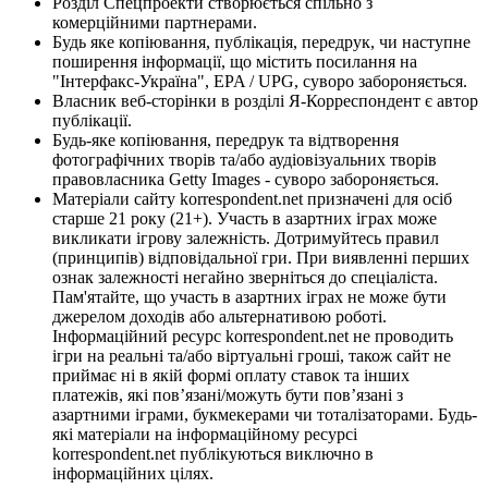
Розділ Спецпроекти створюється спільно з
комерційними партнерами.
Будь яке копіювання, публікація, передрук, чи наступне
поширення інформації, що містить посилання на
"Інтерфакс-Україна", EPA / UPG, суворо забороняється.
Власник веб-сторінки в розділі Я-Корреспондент є автор
публікації.
Будь-яке копіювання, передрук та відтворення
фотографічних творів та/або аудіовізуальних творів
правовласника Getty Images - суворо забороняється.
Матеріали сайту korrespondent.net призначені для осіб
старше 21 року (21+). Участь в азартних іграх може
викликати ігрову залежність. Дотримуйтесь правил
(принципів) відповідальної гри. При виявленні перших
ознак залежності негайно зверніться до спеціаліста.
Пам'ятайте, що участь в азартних іграх не може бути
джерелом доходів або альтернативою роботі.
Інформаційний ресурс korrespondent.net не проводить
ігри на реальні та/або віртуальні гроші, також сайт не
приймає ні в якій формі оплату ставок та інших
платежів, які пов’язані/можуть бути пов’язані з
азартними іграми, букмекерами чи тоталізаторами. Будь-
які матеріали на інформаційному ресурсі
korrespondent.net публікуються виключно в
інформаційних цілях.