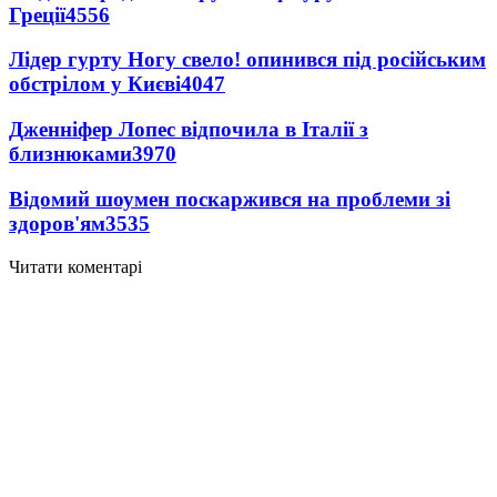
Греції
4556
Лідер гурту Ногу свело! опинився під російським
обстрілом у Києві
4047
Дженніфер Лопес відпочила в Італії з
близнюками
3970
Відомий шоумен поскаржився на проблеми зі
здоров'ям
3535
Читати коментарі