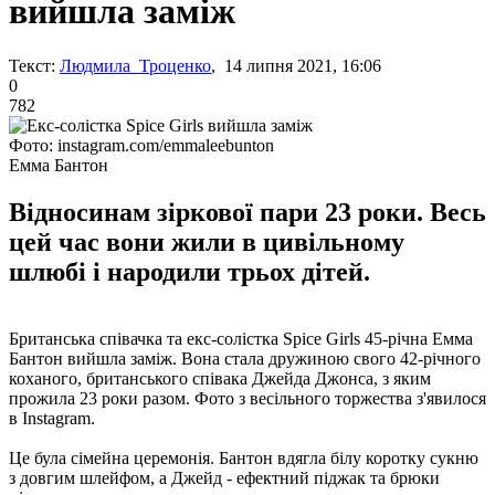
вийшла заміж
Текст:
Людмила Троценко
, 14 липня 2021, 16:06
0
782
Фото: instagram.com/emmaleebunton
Емма Бантон
Відносинам зіркової пари 23 роки. Весь
цей час вони жили в цивільному
шлюбі і народили трьох дітей.
Британська співачка та екс-солістка Spice Girls 45-річна Емма
Бантон вийшла заміж. Вона стала дружиною свого 42-річного
коханого, британського співака Джейда Джонса, з яким
прожила 23 роки разом. Фото з весільного торжества з'явилося
в Instagram.
Це була сімейна церемонія. Бантон вдягла білу коротку сукню
з довгим шлейфом, а Джейд - ефектний піджак та брюки