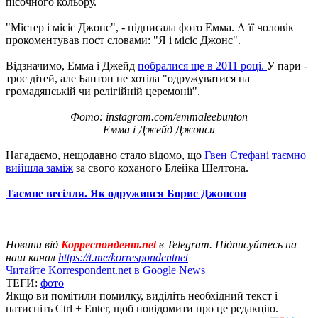
пісочного кольору.
"Містер і місіс Джонс", - підписала фото Емма. А її чоловік
прокоментував пост словами: "Я і місіс Джонс".
Відзначимо, Емма і Джейд
побралися ще в 2011 році.
У пари -
троє дітей, але Бантон не хотіла "одружуватися на
громадянській чи релігійній церемонії".
Фото: instagram.com/emmaleebunton
Емма і Джейд Джонси
Нагадаємо, нещодавно стало відомо, що
Гвен Стефані таємно
вийшла заміж
за свого коханого Блейка Шелтона.
Таємне весілля. Як одружився Борис Джонсон
Новини від
Корреспондент.net
в Telegram. Підписуйтесь на
наш канал
https://t.me/korrespondentnet
Читайте Korrespondent.net в Google News
ТЕГИ:
фото
Якщо ви помітили помилку, виділіть необхідний текст і
натисніть Ctrl + Enter, щоб повідомити про це редакцію.