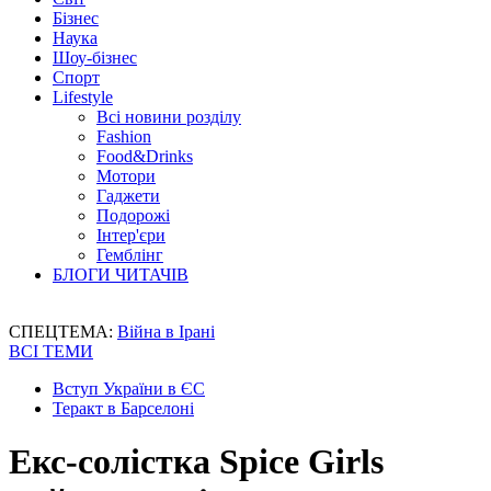
Бізнес
Наука
Шоу-бізнес
Спорт
Lifestyle
Всі новини розділу
Fashion
Food&Drinks
Мотори
Гаджети
Подорожі
Інтер'єри
Гемблінг
БЛОГИ ЧИТАЧІВ
СПЕЦТЕМА:
Війна в Ірані
ВСІ ТЕМИ
Вступ України в ЄС
Теракт в Барселоні
Екс-солістка Spice Girls