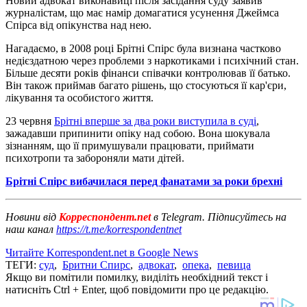
Новий адвокат виконавиці після засідання суду заявив
журналістам, що має намір домагатися усунення Джеймса
Спірса від опікунства над нею.
Нагадаємо, в 2008 році Брітні Спірс була визнана частково
недієздатною через проблеми з наркотиками і психічний стан.
Більше десяти років фінанси співачки контролював її батько.
Він також приймав багато рішень, що стосуються її кар'єри,
лікування та особистого життя.
23 червня
Брітні вперше за два роки виступила в суді
,
зажадавши припинити опіку над собою. Вона шокувала
зізнанням, що її примушували працювати, приймати
психотропи та забороняли мати дітей.
Брітні Спірс вибачилася перед фанатами за роки брехні
Новини від
Корреспондент.net
в Telegram. Підписуйтесь на
наш канал
https://t.me/korrespondentnet
Читайте Korrespondent.net в Google News
ТЕГИ:
суд
,
Бритни Спирс
,
адвокат
,
опека
,
певица
Якщо ви помітили помилку, виділіть необхідний текст і
натисніть Ctrl + Enter, щоб повідомити про це редакцію.