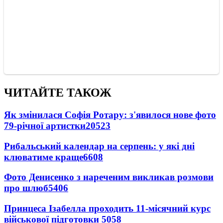
ЧИТАЙТЕ ТАКОЖ
Як змінилася Софія Ротару: з'явилося нове фото
79-річної артистки
20523
Рибальський календар на серпень: у які дні
клюватиме краще
6608
Фото Денисенко з нареченим викликав розмови
про шлюб
5406
Принцеса Ізабелла проходить 11-місячний курс
військової підготовки
5058