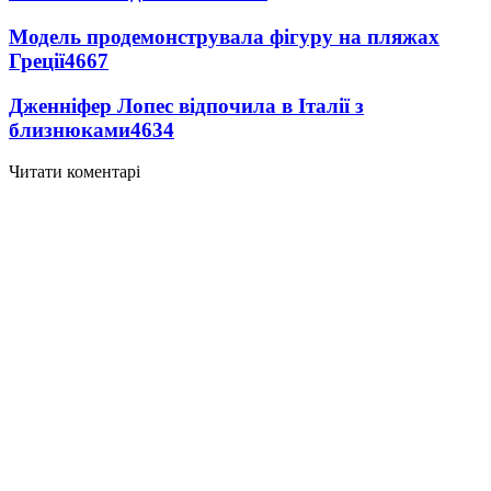
Модель продемонструвала фігуру на пляжах
Греції
4667
Дженніфер Лопес відпочила в Італії з
близнюками
4634
Читати коментарі