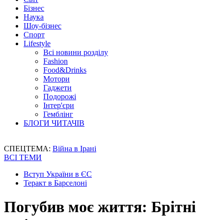
Бізнес
Наука
Шоу-бізнес
Спорт
Lifestyle
Всі новини розділу
Fashion
Food&Drinks
Мотори
Гаджети
Подорожі
Інтер'єри
Гемблінг
БЛОГИ ЧИТАЧІВ
СПЕЦТЕМА:
Війна в Ірані
ВСІ ТЕМИ
Вступ України в ЄС
Теракт в Барселоні
Погубив моє життя: Брітні