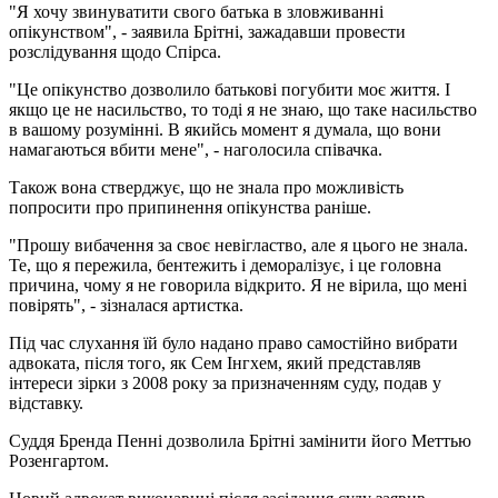
"Я хочу звинуватити свого батька в зловживанні
опікунством", - заявила Брітні, зажадавши провести
розслідування щодо Спірса.
"Це опікунство дозволило батькові погубити моє життя. І
якщо це не насильство, то тоді я не знаю, що таке насильство
в вашому розумінні. В якийсь момент я думала, що вони
намагаються вбити мене", - наголосила співачка.
Також вона стверджує, що не знала про можливість
попросити про припинення опікунства раніше.
"Прошу вибачення за своє невігластво, але я цього не знала.
Те, що я пережила, бентежить і деморалізує, і це головна
причина, чому я не говорила відкрито. Я не вірила, що мені
повірять", - зізналася артистка.
Під час слухання їй було надано право самостійно вибрати
адвоката, після того, як Сем Інгхем, який представляв
інтереси зірки з 2008 року за призначенням суду, подав у
відставку.
Суддя Бренда Пенні дозволила Брітні замінити його Меттью
Розенгартом.