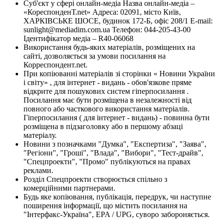
Суб'єкт у сфері онлайн-медіа Назва онлайн-медіа –
«КореспонденТ.net» Адреса: 02091, місто Київ,
ХАРКІВСЬКЕ ШОСЕ, будинок 172-Б, офіс 208/1 E-mail:
sunlight@mediadim.com.ua
Телефон: 044-205-43-00
Ідентифікатор медіа – R40-06068
Використання будь-яких матеріалів, розміщених на
сайті, дозволяється за умови посилання на
Корреспондент.net.
При копіюванні матеріалів зі сторінки « Новини України
і світу» , для інтернет - видань - обов'язкове пряме
відкрите для пошукових систем гіперпосилання .
Посилання має бути розміщена в незалежності від
повного або часткового використання матеріалів.
Гіперпосилання ( для інтернет - видань) - повинна бути
розміщена в підзаголовку або в першому абзаці
матеріалу.
Новини з позначками "Думка", "Експертиза", "Заява",
"Регіони", "Гроші", "Влада", "Вибори", "Тест-драйв",
"Спецпроекти", "Промо" публікуються на правах
реклами.
Розділ Спецпроекти створюється спільно з
комерційними партнерами.
Будь яке копіювання, публікація, передрук, чи наступне
поширення інформації, що містить посилання на
"Інтерфакс-Україна", EPA / UPG, суворо забороняється.