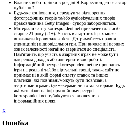
Власник веб-сторінки в розділі Я-Корреспондент є автор
публікації.
Будь-яке копіювання, передрук та відтворення
фотографічних творів та/або аудіовізуальних творів
правовласника Getty Images - суворо забороняється.
Матеріали сайту korrespondent.net призначені для осіб
старше 21 року (21+). Участь в азартних іграх може
викликати ігрову залежність. Дотримуйтесь правил
(принципів) відповідальної гри. При виявленні перших
ознак залежності негайно зверніться до спеціаліста.
Пам'ятайте, що участь в азартних іграх не може бути
джерелом доходів або альтернативою роботі.
Інформаційний ресурс korrespondent.net не проводить
ігри на реальні та/або віртуальні гроші, також сайт не
приймає ні в якій формі оплату ставок та інших
платежів, які пов’язані/можуть бути пов’язані з
азартними іграми, букмекерами чи тоталізаторами. Будь-
які матеріали на інформаційному ресурсі
korrespondent.net публікуються виключно в
інформаційних цілях.
X
Ошибка