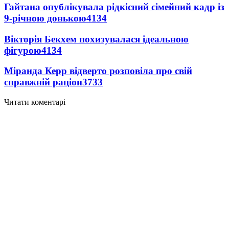
Гайтана опублікувала рідкісний сімейний кадр із
9-річною донькою
4134
Вікторія Бекхем похизувалася ідеальною
фігурою
4134
Міранда Керр відверто розповіла про свій
справжній раціон
3733
Читати коментарі