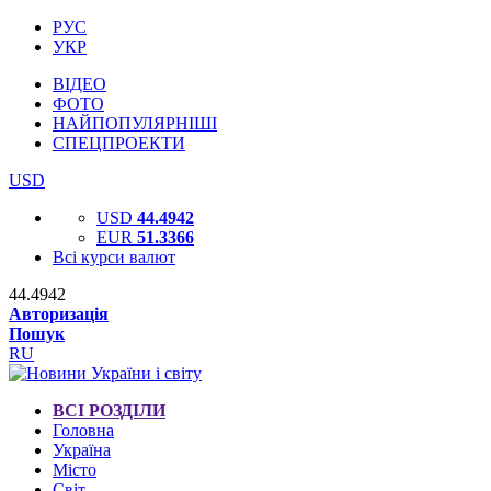
РУС
УКР
ВІДЕО
ФОТО
НАЙПОПУЛЯРНІШІ
СПЕЦПРОЕКТИ
USD
USD
44.4942
EUR
51.3366
Всі курси валют
44.4942
Авторизація
Пошук
RU
ВСІ РОЗДІЛИ
Головна
Україна
Місто
Світ