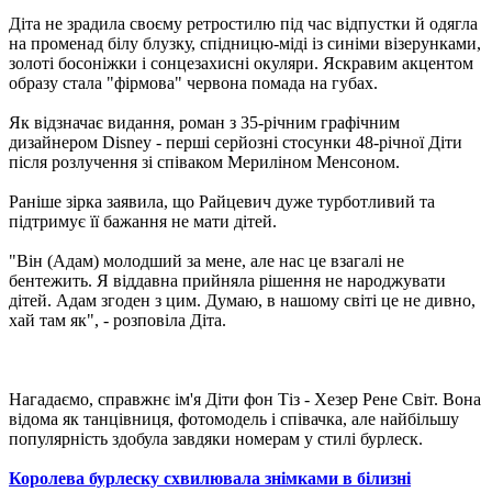
Діта не зрадила своєму ретростилю під час відпустки й одягла
на променад білу блузку, спідницю-міді із синіми візерунками,
золоті босоніжки і сонцезахисні окуляри. Яскравим акцентом
образу стала "фірмова" червона помада на губах.
Як відзначає видання, роман з 35-річним графічним
дизайнером Disney - перші серйозні стосунки 48-річної Діти
після розлучення зі співаком Мериліном Менсоном.
Раніше зірка заявила, що Райцевич дуже турботливий та
підтримує її бажання не мати дітей.
"Він (Адам) молодший за мене, але нас це взагалі не
бентежить. Я віддавна прийняла рішення не народжувати
дітей. Адам згоден з цим. Думаю, в нашому світі це не дивно,
хай там як", - розповіла Діта.
Нагадаємо, справжнє ім'я Діти фон Тіз - Хезер Рене Світ. Вона
відома як танцівниця, фотомодель і співачка, але найбільшу
популярність здобула завдяки номерам у стилі бурлеск.
Королева бурлеску схвилювала знімками в білизні