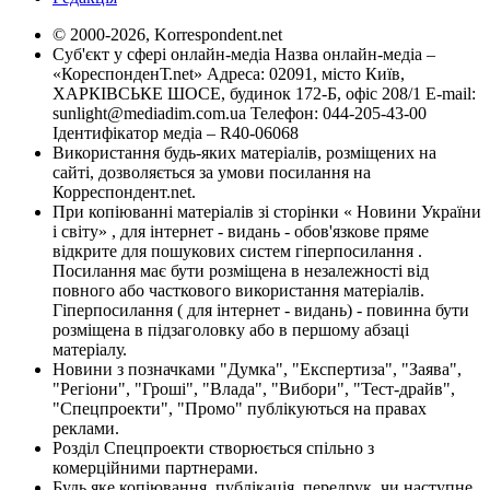
© 2000-2026, Korrespondent.net
Суб'єкт у сфері онлайн-медіа Назва онлайн-медіа –
«КореспонденТ.net» Адреса: 02091, місто Київ,
ХАРКІВСЬКЕ ШОСЕ, будинок 172-Б, офіс 208/1 E-mail:
sunlight@mediadim.com.ua
Телефон: 044-205-43-00
Ідентифікатор медіа – R40-06068
Використання будь-яких матеріалів, розміщених на
сайті, дозволяється за умови посилання на
Корреспондент.net.
При копіюванні матеріалів зі сторінки « Новини України
і світу» , для інтернет - видань - обов'язкове пряме
відкрите для пошукових систем гіперпосилання .
Посилання має бути розміщена в незалежності від
повного або часткового використання матеріалів.
Гіперпосилання ( для інтернет - видань) - повинна бути
розміщена в підзаголовку або в першому абзаці
матеріалу.
Новини з позначками "Думка", "Експертиза", "Заява",
"Регіони", "Гроші", "Влада", "Вибори", "Тест-драйв",
"Спецпроекти", "Промо" публікуються на правах
реклами.
Розділ Спецпроекти створюється спільно з
комерційними партнерами.
Будь яке копіювання, публікація, передрук, чи наступне