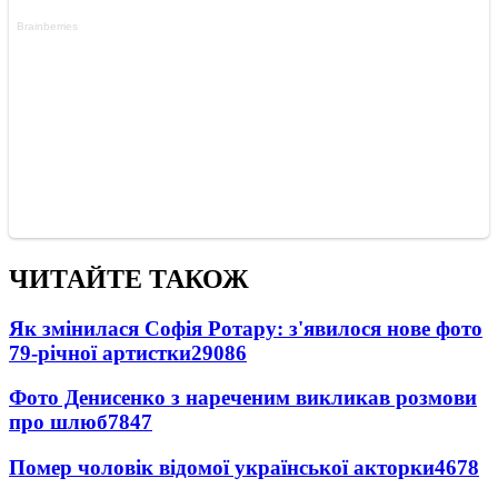
ЧИТАЙТЕ ТАКОЖ
Як змінилася Софія Ротару: з'явилося нове фото
79-річної артистки
29086
Фото Денисенко з нареченим викликав розмови
про шлюб
7847
Помер чоловік відомої української акторки
4678