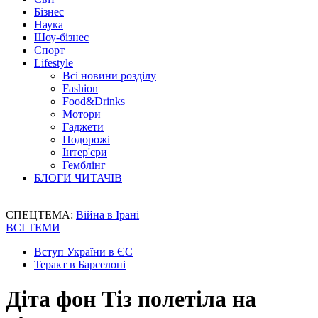
Бізнес
Наука
Шоу-бізнес
Спорт
Lifestyle
Всі новини розділу
Fashion
Food&Drinks
Мотори
Гаджети
Подорожі
Інтер'єри
Гемблінг
БЛОГИ ЧИТАЧІВ
СПЕЦТЕМА:
Війна в Ірані
ВСІ ТЕМИ
Вступ України в ЄС
Теракт в Барселоні
Діта фон Тіз полетіла на