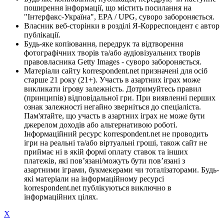
поширення інформації, що містить посилання на
"Інтерфакс-Україна", EPA / UPG, суворо забороняється.
Власник веб-сторінки в розділі Я-Корреспондент є автор
публікації.
Будь-яке копіювання, передрук та відтворення
фотографічних творів та/або аудіовізуальних творів
правовласника Getty Images - суворо забороняється.
Матеріали сайту korrespondent.net призначені для осіб
старше 21 року (21+). Участь в азартних іграх може
викликати ігрову залежність. Дотримуйтесь правил
(принципів) відповідальної гри. При виявленні перших
ознак залежності негайно зверніться до спеціаліста.
Пам'ятайте, що участь в азартних іграх не може бути
джерелом доходів або альтернативою роботі.
Інформаційний ресурс korrespondent.net не проводить
ігри на реальні та/або віртуальні гроші, також сайт не
приймає ні в якій формі оплату ставок та інших
платежів, які пов’язані/можуть бути пов’язані з
азартними іграми, букмекерами чи тоталізаторами. Будь-
які матеріали на інформаційному ресурсі
korrespondent.net публікуються виключно в
інформаційних цілях.
X