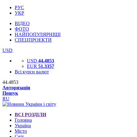
РУС
УКР
ВІДЕО
ФОТО
НАЙПОПУЛЯРНІШІ
СПЕЦПРОЕКТИ
USD
USD
44.4853
EUR
51.3357
Всі курси валют
44.4853
Авторизація
Пошук
RU
ВСІ РОЗДІЛИ
Головна
Україна
Місто
Світ