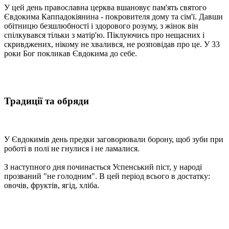
У цей день православна церква вшановує пам'ять святого
Євдокима Каппадокіянина - покровителя дому та сім'ї. Давши
обітницю безшлюбності і здорового розуму, з жінок він
спілкувався тільки з матір'ю. Піклуючись про нещасних і
скривджених, нікому не хвалився, не розповідав про це. У 33
роки Бог покликав Євдокима до себе.
Традиції та обряди
У Євдокимів день предки заговорювали борону, щоб зуби при
роботі в полі не гнулися і не ламалися.
З наступного дня починається Успенський піст, у народі
прозваний "не голодним". В цей період всього в достатку:
овочів, фруктів, ягід, хліба.