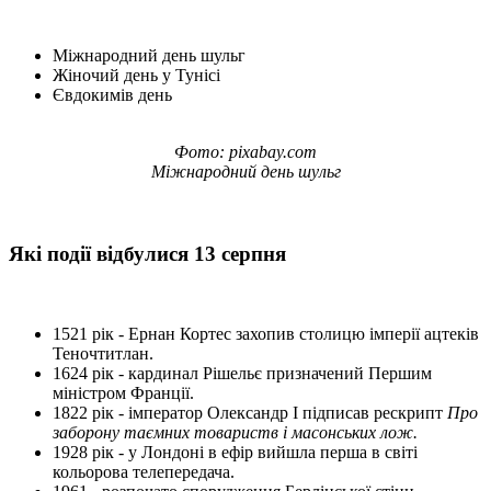
Міжнародний день шульг
Жіночий день у Тунісі
Євдокимів день
Фото: pixabay.com
Міжнародний день шульг
Які події відбулися 13 серпня
1521 рік - Ернан Кортес захопив столицю імперії ацтеків
Теночтитлан.
1624 рік - кардинал Рішельє призначений Першим
міністром Франції.
1822 рік - імператор Олександр I підписав рескрипт
Про
заборону таємних товариств і масонських лож.
1928 рік - у Лондоні в ефір вийшла перша в світі
кольорова телепередача.