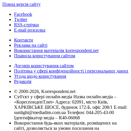
Повна версія сайту
Facebook
Twitter
RSS-стрічки
E-mail розсилка
Контакти
Реклама на сайті
Використання матеріалів korrespondent.net
Правила користування сайтом
Договір користування сайтом
Політика у сфері конфіденційності і персональних даних
Угода щодо користування
Редакція
© 2000-2026, Korrespondent.net
Суб'єкт у сфері онлайн-медіа Назва онлайн-медіа –
«КореспонденТ.net» Адреса: 02091, місто Київ,
ХАРКІВСЬКЕ ШОСЕ, будинок 172-Б, офіс 208/1 E-mail:
sunlight@mediadim.com.ua
Телефон: 044-205-43-00
Ідентифікатор медіа – R40-06068
Використання будь-яких матеріалів, розміщених на
сайті, дозволяється за умови посилання на