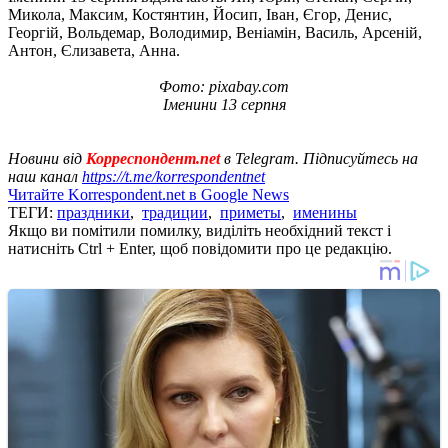
Микола, Максим, Костянтин, Йосип, Іван, Єгор, Денис,
Георгій, Вольдемар, Володимир, Веніамін, Василь, Арсеній,
Антон, Єлизавета, Анна.
Фото: pixabay.com
Іменини 13 серпня
Новини від
Корреспондент.net
в Telegram. Підписуйтесь на
наш канал
https://t.me/korrespondentnet
Читайте Korrespondent.net в Google News
ТЕГИ:
праздники
,
традиции
,
приметы
,
именины
Якщо ви помітили помилку, виділіть необхідний текст і
натисніть Ctrl + Enter, щоб повідомити про це редакцію.