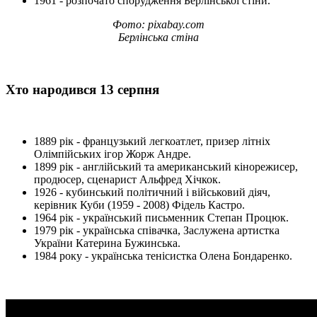
1961 - розпочато спорудження Берлінської стіни.
Фото: pixabay.com
Берлінська стіна
Хто народився 13 серпня
1889 рік - французький легкоатлет, призер літніх
Олімпійських ігор Жорж Андре.
1899 рік - англійський та американський кінорежисер,
продюсер, сценарист Альфред Хічкок.
1926 - кубинський політичний і військовий діяч,
керівник Куби (1959 - 2008) Фідель Кастро.
1964 рік - український письменник Степан Процюк.
1979 рік - українська співачка, Заслужена артистка
України Катерина Бужинська.
1984 року - українська тенісистка Олена Бондаренко.