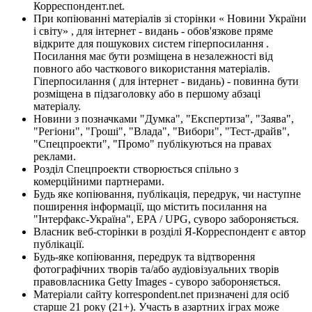
Корреспондент.net.
При копіюванні матеріалів зі сторінки « Новини України
і світу» , для інтернет - видань - обов'язкове пряме
відкрите для пошукових систем гіперпосилання .
Посилання має бути розміщена в незалежності від
повного або часткового використання матеріалів.
Гіперпосилання ( для інтернет - видань) - повинна бути
розміщена в підзаголовку або в першому абзаці
матеріалу.
Новини з позначками "Думка", "Експертиза", "Заява",
"Регіони", "Гроші", "Влада", "Вибори", "Тест-драйв",
"Спецпроекти", "Промо" публікуються на правах
реклами.
Розділ Спецпроекти створюється спільно з
комерційними партнерами.
Будь яке копіювання, публікація, передрук, чи наступне
поширення інформації, що містить посилання на
"Інтерфакс-Україна", EPA / UPG, суворо забороняється.
Власник веб-сторінки в розділі Я-Корреспондент є автор
публікації.
Будь-яке копіювання, передрук та відтворення
фотографічних творів та/або аудіовізуальних творів
правовласника Getty Images - суворо забороняється.
Матеріали сайту korrespondent.net призначені для осіб
старше 21 року (21+). Участь в азартних іграх може