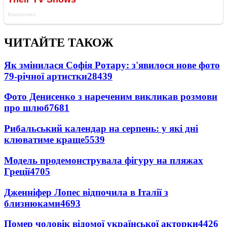
ЧИТАЙТЕ ТАКОЖ
Як змінилася Софія Ротару: з'явилося нове фото
79-річної артистки
28439
Фото Денисенко з нареченим викликав розмови
про шлюб
7681
Рибальський календар на серпень: у які дні
клюватиме краще
5539
Модель продемонструвала фігуру на пляжах
Греції
4705
Дженніфер Лопес відпочила в Італії з
близнюками
4693
Помер чоловік відомої української акторки
4426