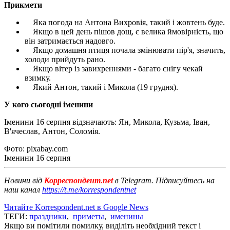
Прикмети
Яка погода на Антона Вихровія, такий і жовтень буде.
Якщо в цей день пішов дощ, є велика ймовірність, що
він затримається надовго.
Якщо домашня птиця почала змінювати пір'я, значить,
холоди прийдуть рано.
Якщо вітер із завихреннями - багато снігу чекай
взимку.
Який Антон, такий і Микола (19 грудня).
У кого сьогодні іменини
Іменини 16 серпня відзначають: Ян, Микола, Кузьма, Іван,
В'ячеслав, Антон, Соломія.
Фото: pixabay.com
Іменини 16 серпня
Новини від
Корреспондент.net
в Telegram. Підписуйтесь на
наш канал
https://t.me/korrespondentnet
Читайте Korrespondent.net в Google News
ТЕГИ:
праздники
,
приметы
,
именины
Якщо ви помітили помилку, виділіть необхідний текст і