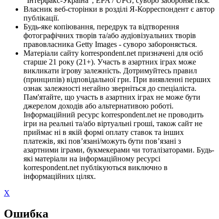
"Інтерфакс-Україна", EPA / UPG, суворо забороняється.
Власник веб-сторінки в розділі Я-Корреспондент є автор
публікації.
Будь-яке копіювання, передрук та відтворення
фотографічних творів та/або аудіовізуальних творів
правовласника Getty Images - суворо забороняється.
Матеріали сайту korrespondent.net призначені для осіб
старше 21 року (21+). Участь в азартних іграх може
викликати ігрову залежність. Дотримуйтесь правил
(принципів) відповідальної гри. При виявленні перших
ознак залежності негайно зверніться до спеціаліста.
Пам'ятайте, що участь в азартних іграх не може бути
джерелом доходів або альтернативою роботі.
Інформаційний ресурс korrespondent.net не проводить
ігри на реальні та/або віртуальні гроші, також сайт не
приймає ні в якій формі оплату ставок та інших
платежів, які пов’язані/можуть бути пов’язані з
азартними іграми, букмекерами чи тоталізаторами. Будь-
які матеріали на інформаційному ресурсі
korrespondent.net публікуються виключно в
інформаційних цілях.
X
Ошибка