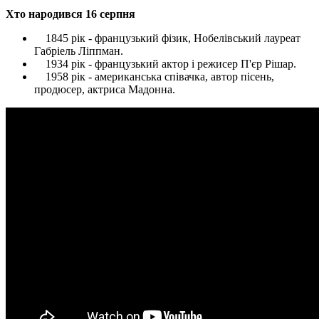
Хто народився 16 серпня
1845 рік - французький фізик, Нобелівський лауреат
Габріель Ліппман.
1934 рік - французький актор і режисер П'єр Рішар.
1958 рік - американська співачка, автор пісень,
продюсер, актриса Мадонна.