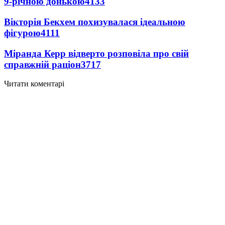
9-річною донькою
4133
Вікторія Бекхем похизувалася ідеальною
фігурою
4111
Міранда Керр відверто розповіла про свій
справжній раціон
3717
Читати коментарі