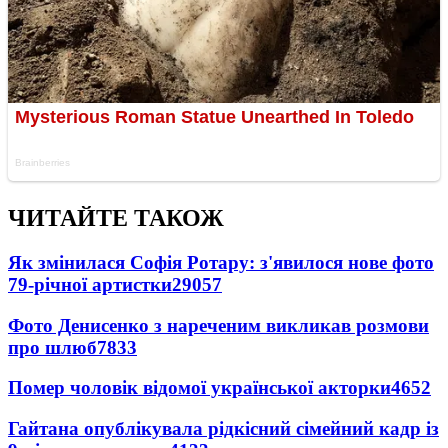
ЧИТАЙТЕ ТАКОЖ
Як змінилася Софія Ротару: з'явилося нове фото
79-річної артистки
29057
Фото Денисенко з нареченим викликав розмови
про шлюб
7833
Помер чоловік відомої української акторки
4652
Гайтана опублікувала рідкісний сімейний кадр із