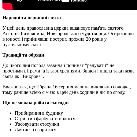
Народні та церковні свята
У цей день православна церква вшановує пам'ять святого
Антонія Римлянина, Новгородського чудотворця. Осиротівши
в юності і прийнявши постриг, прожив 20 років у
пустельному скиті.
Традиції та обряди
До цього дня погода зазвичай починає "радувати" не
простими вітрами, а із завихреннями. Звідси і пішла така назва
свята як "Вихрова".
Вважається, що зібрана 16 серпня малина виключно солодка,
тому раніше всією сім'єю в цей день ходили в ліс по ягоду.
Що не можна робити сьогодні
Прибирання в будинку.
Стригти і фарбувати волосся.
З'ясовувати стосунки.
Лаятися і сваритися.