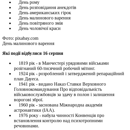
День рому
День розповідання анекдотів
День американських гірок
День малинового варення
День повітряного змія
День чоловічої краси
Фото: pixabay.com
День малинового варення
Які події відбулися 16 серпня
1819 рік - в Манчестері урядовими військами
розігнаний 60-тисячний робочий мітинг.
1924 рік - розроблений і затверджений репараційний
план Дауеса.
1941 рік - видано Наказ Ставки Верховного
Головнокомандування Про відповідальність
військовослужбовців за здачу в полон і залишення
ворогові зброї.
1960 рік - заснована Міжнародна академія
астронавтики (IAA).
1976 року - набула чинності Конвенція про
встановлення контролю над психотропними
речовинами.