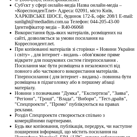
Суб'єкт у сфері онлайн-медіа Назва онлайн-медіа –
«КореспонденТ.net» Адреса: 02091, місто Київ,
ХАРКІВСЬКЕ ШОСЕ, будинок 172-Б, офіс 208/1 E-mail:
sunlight@mediadim.com.ua
Телефон: 044-205-43-00
Ідентифікатор медіа – R40-06068
Використання будь-яких матеріалів, розміщених на
сайті, дозволяється за умови посилання на
Корреспондент.net.
При копіюванні матеріалів зі сторінки « Новини України
і світу» , для інтернет - видань - обов'язкове пряме
відкрите для пошукових систем гіперпосилання .
Посилання має бути розміщена в незалежності від
повного або часткового використання матеріалів.
Гіперпосилання ( для інтернет - видань) - повинна бути
розміщена в підзаголовку або в першому абзаці
матеріалу.
Новини з позначками "Думка", "Експертиза", "Заява",
"Регіони", "Гроші", "Влада", "Вибори", "Тест-драйв",
"Спецпроекти", "Промо" публікуються на правах
реклами.
Розділ Спецпроекти створюється спільно з
комерційними партнерами.
Будь яке копіювання, публікація, передрук, чи наступне
поширення інформації, що містить посилання на