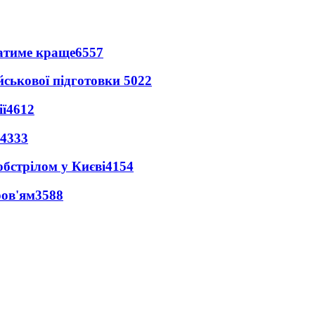
ватиме краще
6557
йськової підготовки
5022
ї
4612
4333
обстрілом у Києві
4154
ров'ям
3588