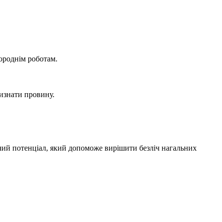
городнім роботам.
визнати провину.
чий потенціал, який допоможе вирішити безліч нагальних