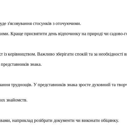
уде з'ясовування стосунків з оточуючими.
зькими. Краще присвятити день відпочинку на природі чи садово-
т із керівництвом. Важливо зберігати спокій та за необхідності 
 представників знака.
ання труднощів. У представників знака зросте духовний та твор
вих знайомств.
авами, наприклад розібрати документи чи виконати обіцянку.