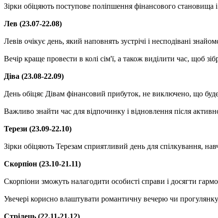
Зірки обіцяють поступове поліпшення фінансового становища і
Лев (23.07-22.08)
Левів очікує день, який наповнять зустрічі і несподівані знайом
Вечір краще провести в колі сім'ї, а також виділити час, щоб зі
Діва (23.08-22.09)
День обіцяє Дівам фінансовий прибуток, не виключено, що буд
Важливо знайти час для відпочинку і відновлення після активн
Терези (23.09-22.10)
Зірки обіцяють Терезам сприятливий день для спілкування, нав
Скорпіон (23.10-21.11)
Скорпіони зможуть налагодити особисті справи і досягти гармон
Увечері корисно влаштувати романтичну вечерю чи прогулянку,
Стрілець (22.11-21.12)