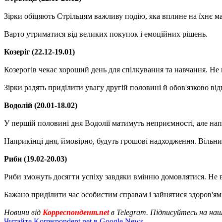
Зірки обіцяють Стрільцям важливу подію, яка вплине на їхнє ма
Варто утриматися від великих покупок і емоційних рішень.
Козеріг (22.12-19.01)
Козерогів чекає хороший день для спілкування та навчання. Не
Зірки радять приділити увагу другій половині й обов'язково ві
Водолій (20.01-18.02)
У першій половині дня Водолії матимуть неприємності, але нап
Наприкінці дня, ймовірно, будуть грошові надходження. Вільни
Риби (19.02-20.03)
Риби зможуть досягти успіху завдяки вмінню домовлятися. Не в
Бажано приділити час особистим справам і зайнятися здоров'ям.
Новини від
Корреспондент.net
в Telegram. Підписуйтесь на на
Читайте Korrespondent.net в Google News