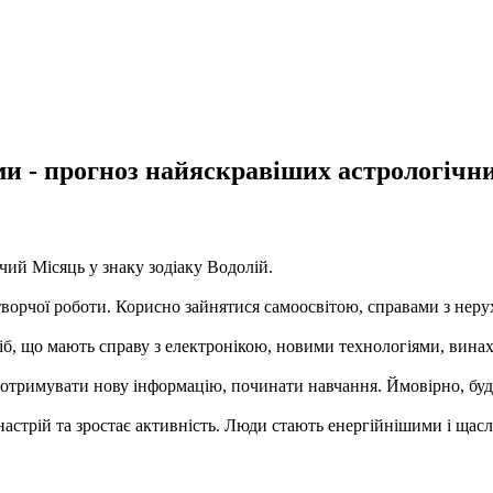
и - прогноз найяскравіших астрологічни
чий Місяць у знаку зодіаку Водолій.
 творчої роботи. Корисно зайнятися самоосвітою, справами з нер
сіб, що мають справу з електронікою, новими технологіями, вина
отримувати нову інформацію, починати навчання. Ймовірно, буде 
настрій та зростає активність. Люди стають енергійнішими і ща