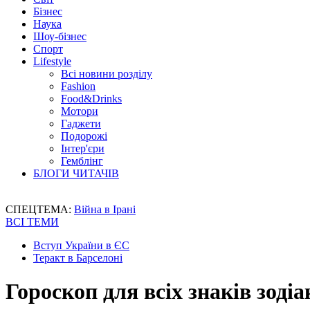
Бізнес
Наука
Шоу-бізнес
Спорт
Lifestyle
Всі новини розділу
Fashion
Food&Drinks
Мотори
Гаджети
Подорожі
Інтер'єри
Гемблінг
БЛОГИ ЧИТАЧІВ
СПЕЦТЕМА:
Війна в Ірані
ВСІ ТЕМИ
Вступ України в ЄС
Теракт в Барселоні
Гороскоп для всіх знаків зодіа