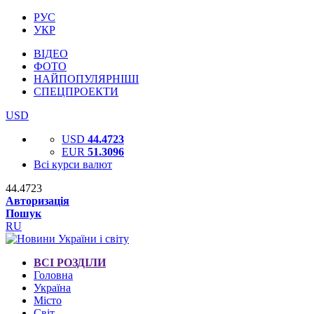
РУС
УКР
ВІДЕО
ФОТО
НАЙПОПУЛЯРНІШІ
СПЕЦПРОЕКТИ
USD
USD
44.4723
EUR
51.3096
Всі курси валют
44.4723
Авторизація
Пошук
RU
ВСІ РОЗДІЛИ
Головна
Україна
Місто
Світ