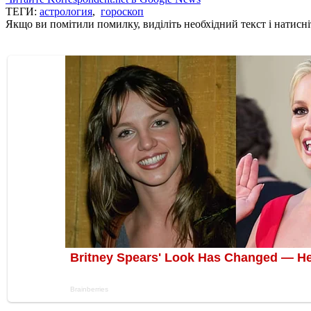
ТЕГИ:
астрология
,
гороскоп
Якщо ви помітили помилку, виділіть необхідний текст і натисніт