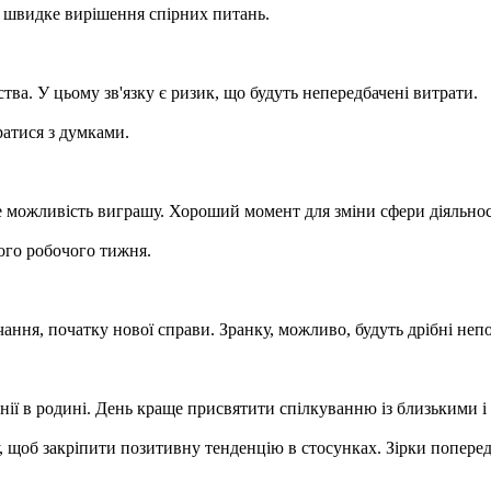
 швидке вирішення спірних питань.
ства. У цьому зв'язку є ризик, що будуть непередбачені витрати.
братися з думками.
е можливість виграшу. Хороший момент для зміни сфери діяльнос
ого робочого тижня.
чання, початку нової справи. Зранку, можливо, будуть дрібні не
ії в родині. День краще присвятити спілкуванню із близькими і 
 щоб закріпити позитивну тенденцію в стосунках. Зірки попередж