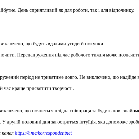
йбутнє. День сприятливий як для роботи, так і для відпочинку.
 виключено, що будуть вдалими угоди й покупки.
дпочити. Перенапруження під час робочого тижня може позначитис
ружений період не триватиме довго. Не виключено, що надійде ви
й час краще присвятити творчості.
иключено, що почнеться плідна співпраця та будуть нові знайом
 У другій половині дня загостриться інтуїція, яка допоможе зро
ш канал
https://t.me/korrespondentnet