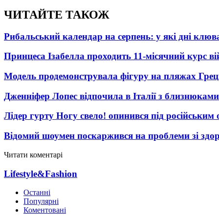
ЧИТАЙТЕ ТАКОЖ
Рибальський календар на серпень: у які дні клю
Принцеса Ізабелла проходить 11-місячний курс ві
Модель продемонструвала фігуру на пляжах Греці
Дженніфер Лопес відпочила в Італії з близнюками
Лідер гурту Ногу свело! опинився під російським 
Відомий шоумен поскаржився на проблеми зі здо
Читати коментарі
Lifestyle&Fashion
Останні
Популярні
Коментовані