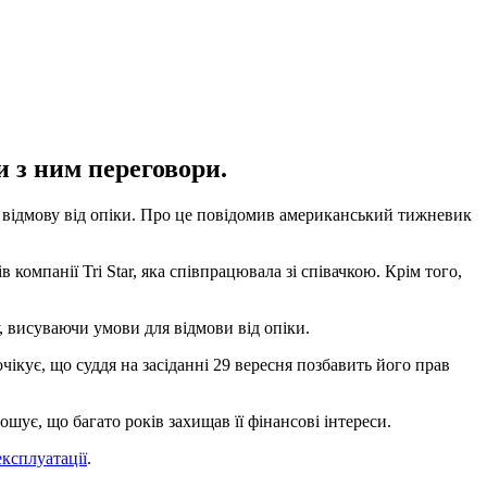
и з ним переговори.
а відмову від опіки. Про це повідомив американський тижневик
компанії Tri Star, яка співпрацювала зі співачкою. Крім того,
, висуваючи умови для відмови від опіки.
чікує, що суддя на засіданні 29 вересня позбавить його прав
лошує, що багато років захищав її фінансові інтереси.
експлуатації
.