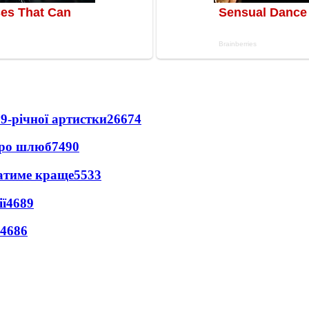
9-річної артистки
26674
про шлюб
7490
ватиме краще
5533
ї
4689
4686