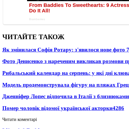
ЧИТАЙТЕ ТАКОЖ
Як змінилася Софія Ротару: з'явилося нове фото 7
Фото Денисенко з нареченим викликав розмови 
Рибальський календар на серпень: у які дні клю
Модель продемонструвала фігуру на пляжах Греці
Дженніфер Лопес відпочила в Італії з близнюками
Помер чоловік відомої української акторки
4286
Читати коментарі