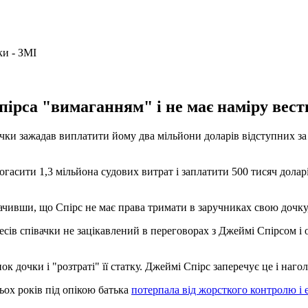
ірса "вимаганням" і не має наміру вест
ачки зажадав виплатити йому два мільйони доларів відступних з
асити 1,3 мільйона судових витрат і заплатити 500 тисяч доларів 
начивши, що Спірс не має права тримати в заручниках свою дочку
есів співачки не зацікавлений в переговорах з Джеймі Спірсом і о
ок дочки і "розтраті" її статку. Джеймі Спірс заперечує це і наго
тьох років під опікою батька
потерпала від жорсткого контролю і 