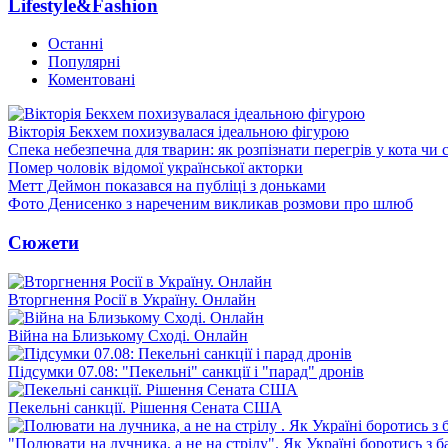
Lifestyle&Fashion
Останні
Популярні
Коментовані
Вікторія Бекхем похизувалася ідеальною фігурою
Спека небезпечна для тварин: як розпізнати перегрів у кота чи 
Помер чоловік відомої української акторки
Метт Деймон показався на публіці з доньками
Фото Денисенко з нареченим викликав розмови про шлюб
Сюжети
Вторгнення Росії в Україну. Онлайн
Війна на Близькому Сході. Онлайн
Підсумки 07.08: "Пекельні" санкції і "парад" дронів
Пекельні санкції. Рішення Сената США
"Полювати на лучника, а не на стрілу". Як Україні боротись з 