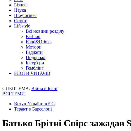
Бізнес
Наука
Шоу-бізнес
Спорт
Lifestyle
Всі новини розділу
Fashion
Food&Drinks
Мотори
Гаджети
Подорожі
Інтер'єри
Гемблінг
БЛОГИ ЧИТАЧІВ
СПЕЦТЕМА:
Війна в Ірані
ВСІ ТЕМИ
Вступ України в ЄС
Теракт в Барселоні
Батько Брітні Спірс зажадав $