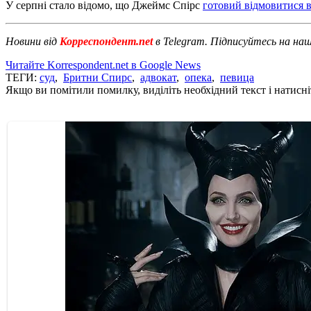
У серпні стало відомо, що Джеймс Спірс
готовий відмовитися в
Новини від
Корреспондент.net
в Telegram. Підписуйтесь на на
Читайте Korrespondent.net в Google News
ТЕГИ:
суд
,
Бритни Спирс
,
адвокат
,
опека
,
певица
Якщо ви помітили помилку, виділіть необхідний текст і натисніт