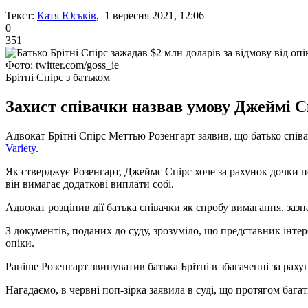
Текст:
Катя Юськів
, 1 вересня 2021, 12:06
0
351
Фото: twitter.com/goss_ie
Брітні Спірс з батьком
Захист співачки назвав умову Джеймі Сп
Адвокат Брітні Спірс Меттью Розенгарт заявив, що батько спів
Variety
.
Як стверджує Розенгарт, Джеймс Спірс хоче за рахунок дочки пог
він вимагає додаткові виплати собі.
Адвокат розцінив дії батька співачки як спробу вимагання, заз
З документів, поданих до суду, зрозуміло, що представник інтер
опіки.
Раніше Розенгарт звинуватив батька Брітні в збагаченні за рахун
Нагадаємо, в червні поп-зірка заявила в суді, що протягом бага