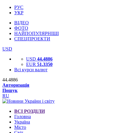
РУС
УКР
ВІДЕО
ФОТО
НАЙПОПУЛЯРНІШІ
СПЕЦПРОЕКТИ
USD
USD
44.4886
EUR
51.3350
Всі курси валют
44.4886
Авторизація
Пошук
RU
ВСІ РОЗДІЛИ
Головна
Україна
Місто
Світ