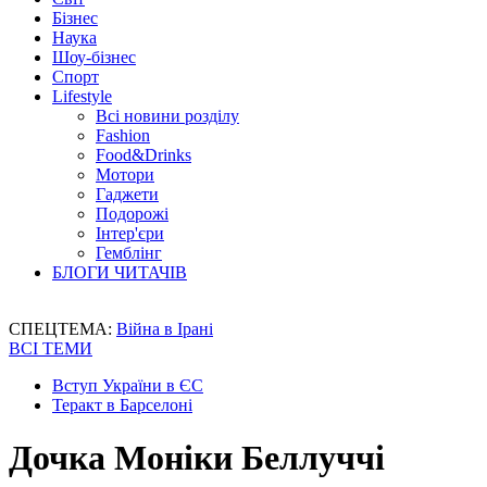
Бізнес
Наука
Шоу-бізнес
Спорт
Lifestyle
Всі новини розділу
Fashion
Food&Drinks
Мотори
Гаджети
Подорожі
Інтер'єри
Гемблінг
БЛОГИ ЧИТАЧІВ
СПЕЦТЕМА:
Війна в Ірані
ВСІ ТЕМИ
Вступ України в ЄС
Теракт в Барселоні
Дочка Моніки Беллуччі