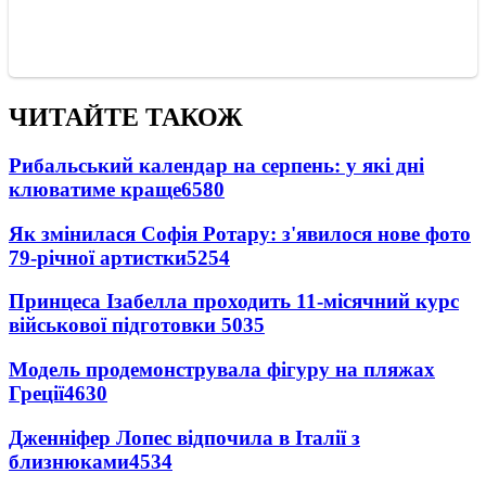
ЧИТАЙТЕ ТАКОЖ
Рибальський календар на серпень: у які дні
клюватиме краще
6580
Як змінилася Софія Ротару: з'явилося нове фото
79-річної артистки
5254
Принцеса Ізабелла проходить 11-місячний курс
військової підготовки
5035
Модель продемонструвала фігуру на пляжах
Греції
4630
Дженніфер Лопес відпочила в Італії з
близнюками
4534