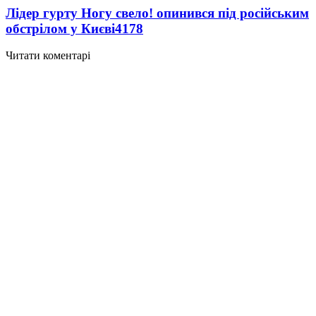
Лідер гурту Ногу свело! опинився під російським
обстрілом у Києві
4178
Читати коментарі