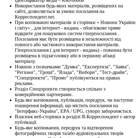
Ідентифікатор медіа – R40-06068
Використання будь-яких матеріалів, розміщених на
сайті, дозволяється за умови посилання на
Корреспондент.net.
При копіюванні матеріалів зі сторінки « Новини України
і світу» , для інтернет - видань - обов'язкове пряме
відкрите для пошукових систем гіперпосилання .
Посилання має бути розміщена в незалежності від
повного або часткового використання матеріалів.
Гіперпосилання ( для інтернет - видань) - повинна бути
розміщена в підзаголовку або в першому абзаці
матеріалу.
Новини з позначками "Думка", "Експертиза", "Заява",
"Регіони", "Гроші", "Влада", "Вибори", "Тест-драйв",
"Спецпроекти", "Промо" публікуються на правах
реклами.
Розділ Спецпроекти створюється спільно з
комерційними партнерами.
Будь яке копіювання, публікація, передрук, чи наступне
поширення інформації, що містить посилання на
"Інтерфакс-Україна", EPA / UPG, суворо забороняється.
Власник веб-сторінки в розділі Я-Корреспондент є автор
публікації.
Будь-яке копіювання, передрук та відтворення
фотографічних творів та/або аудіовізуальних творів