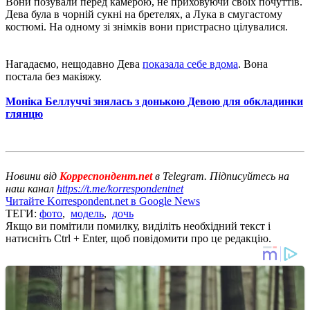
Вони позували перед камерою, не приховуючи своїх почуттів.
Дева була в чорній сукні на бретелях, а Лука в смугастому
костюмі. На одному зі знімків вони пристрасно цілувалися.
Нагадаємо, нещодавно Дева
показала себе вдома
. Вона
постала без макіяжу.
Моніка Беллуччі знялась з донькою Девою для обкладинки
глянцю
Новини від
Корреспондент.net
в Telegram. Підписуйтесь на
наш канал
https://t.me/korrespondentnet
Читайте Korrespondent.net в Google News
ТЕГИ:
фото
,
модель
,
дочь
Якщо ви помітили помилку, виділіть необхідний текст і
натисніть Ctrl + Enter, щоб повідомити про це редакцію.