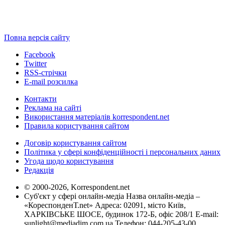
Повна версія сайту
Facebook
Twitter
RSS-стрічки
E-mail розсилка
Контакти
Реклама на сайті
Використання матеріалів korrespondent.net
Правила користування сайтом
Договір користування сайтом
Політика у сфері конфіденційності і персональних даних
Угода щодо користування
Редакція
© 2000-2026, Korrespondent.net
Суб'єкт у сфері онлайн-медіа Назва онлайн-медіа –
«КореспонденТ.net» Адреса: 02091, місто Київ,
ХАРКІВСЬКЕ ШОСЕ, будинок 172-Б, офіс 208/1 E-mail:
sunlight@mediadim.com.ua
Телефон: 044-205-43-00