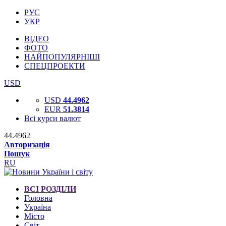
РУС
УКР
ВІДЕО
ФОТО
НАЙПОПУЛЯРНІШІ
СПЕЦПРОЕКТИ
USD
USD
44.4962
EUR
51.3814
Всі курси валют
44.4962
Авторизація
Пошук
RU
ВСІ РОЗДІЛИ
Головна
Україна
Місто
Світ