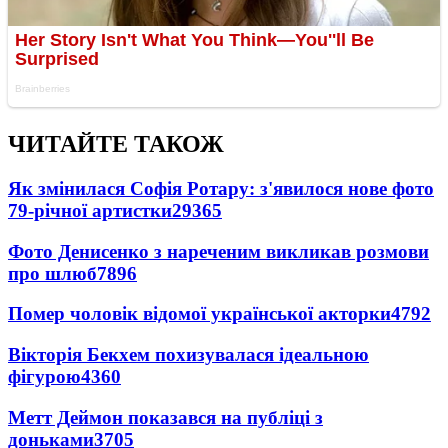
ЧИТАЙТЕ ТАКОЖ
Як змінилася Софія Ротару: з'явилося нове фото
79-річної артистки
29365
Фото Денисенко з нареченим викликав розмови
про шлюб
7896
Помер чоловік відомої української акторки
4792
Вікторія Бекхем похизувалася ідеальною
фігурою
4360
Метт Деймон показався на публіці з
доньками
3705