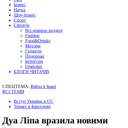
Бізнес
Наука
Шоу-бізнес
Спорт
Lifestyle
Всі новини розділу
Fashion
Food&Drinks
Мотори
Гаджети
Подорожі
Інтер'єри
Гемблінг
БЛОГИ ЧИТАЧІВ
СПЕЦТЕМА:
Війна в Ірані
ВСІ ТЕМИ
Вступ України в ЄС
Теракт в Барселоні
Дуа Ліпа вразила новими