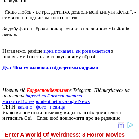
паркуванні.
"Якщо любов - це гра, дитинко, дозволь мені кинути кістки", -
символічно підписала фото співачка.
За добу фото набрали понад чотири з половиною мільйонів
лайків.
Нагадаємо, раніше
зірка показала, як розважається
з
подругами і постала в спокусливому образі.
Дуа Ліпа схвилювала відвертими кадрами
Новини від
Корреспондент.net
в Telegram. Підписуйтесь на
наш канал
https://t.me/korrespondentnet
Читайте Korrespondent.net в Google News
ТЕГИ:
казино
,
фото
,
певица
Якщо ви помітили помилку, виділіть необхідний текст і
натисніть Ctrl + Enter, щоб повідомити про це редакцію.