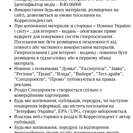
Ідентифікатор медіа – R40-06068
Використання будь-яких матеріалів, розміщених на
сайті, дозволяється за умови посилання на
Корреспондент.net.
При копіюванні матеріалів зі сторінки « Новини України
і світу» , для інтернет - видань - обов'язкове пряме
відкрите для пошукових систем гіперпосилання .
Посилання має бути розміщена в незалежності від
повного або часткового використання матеріалів.
Гіперпосилання ( для інтернет - видань) - повинна бути
розміщена в підзаголовку або в першому абзаці
матеріалу.
Новини з позначками "Думка", "Експертиза", "Заява",
"Регіони", "Гроші", "Влада", "Вибори", "Тест-драйв",
"Спецпроекти", "Промо" публікуються на правах
реклами.
Розділ Спецпроекти створюється спільно з
комерційними партнерами.
Будь яке копіювання, публікація, передрук, чи наступне
поширення інформації, що містить посилання на
"Інтерфакс-Україна", EPA / UPG, суворо забороняється.
Власник веб-сторінки в розділі Я-Корреспондент є автор
публікації.
Будь-яке копіювання, передрук та відтворення
фотографічних творів та/або аудіовізуальних творів