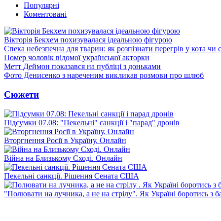
Популярні
Коментовані
Вікторія Бекхем похизувалася ідеальною фігурою
Спека небезпечна для тварин: як розпізнати перегрів у кота чи 
Помер чоловік відомої української акторки
Метт Деймон показався на публіці з доньками
Фото Денисенко з нареченим викликав розмови про шлюб
Сюжети
Підсумки 07.08: "Пекельні" санкції і "парад" дронів
Вторгнення Росії в Україну. Онлайн
Війна на Близькому Сході. Онлайн
Пекельні санкції. Рішення Сената США
"Полювати на лучника, а не на стрілу". Як Україні боротись з 