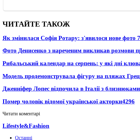
ЧИТАЙТЕ ТАКОЖ
Як змінилася Софія Ротару: з'явилося нове фото 7
Фото Денисенко з нареченим викликав розмови 
Рибальський календар на серпень: у які дні клю
Модель продемонструвала фігуру на пляжах Греці
Дженніфер Лопес відпочила в Італії з близнюками
Помер чоловік відомої української акторки
4296
Читати коментарі
Lifestyle&Fashion
Останні