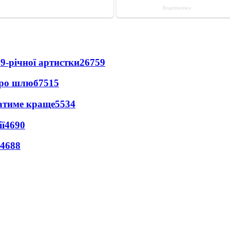
9-річної артистки
26759
про шлюб
7515
ватиме краще
5534
ї
4690
4688