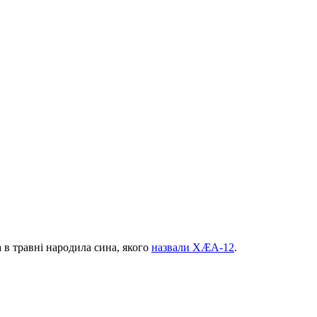
а в травні народила сина, якого
назвали XÆA-12
.