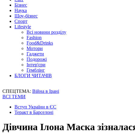
Бізнес
Наука
Шоу-бізнес
Спорт
Lifestyle
Всі новини розділу
Fashion
Food&Drinks
Мотори
Гаджети
Подорожі
Інтер'єри
Гемблінг
БЛОГИ ЧИТАЧІВ
СПЕЦТЕМА:
Війна в Ірані
ВСІ ТЕМИ
Вступ України в ЄС
Теракт в Барселоні
Дівчина Ілона Маска зізналася