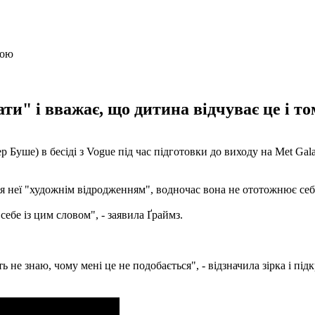
ти" і вважає, що дитина відчуває це і том
р Буше) в бесіді з Vogue під час підготовки до виходу на Met Gal
 неї "художнім відродженням", водночас вона не ототожнює себе
ебе із цим словом", - заявила Ґраймз.
 не знаю, чому мені це не подобається", - відзначила зірка і пі