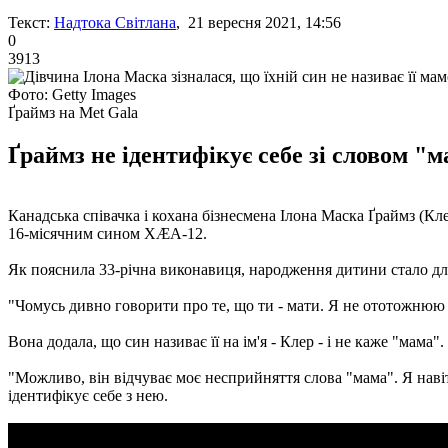
Текст:
Надтока Світлана
, 21 вересня 2021, 14:56
0
3913
Фото: Getty Images
Ґраймз на Met Gala
Ґраймз не ідентифікує себе зі словом "ма
Канадська співачка і кохана бізнесмена Ілона Маска Ґраймз (Кле
16-місячним сином XÆA-12.
Як пояснила 33-річна виконавиця, народження дитини стало для
"Чомусь дивно говорити про те, що ти - мати. Я не ототожнюю с
Вона додала, що син називає її на ім'я - Клер - і не каже "мама".
"Можливо, він відчуває моє несприйняття слова "мама". Я навіть
ідентифікує себе з нею.