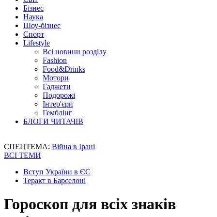
Бізнес
Наука
Шоу-бізнес
Спорт
Lifestyle
Всі новини розділу
Fashion
Food&Drinks
Мотори
Гаджети
Подорожі
Інтер'єри
Гемблінг
БЛОГИ ЧИТАЧІВ
СПЕЦТЕМА:
Війна в Ірані
ВСІ ТЕМИ
Вступ України в ЄС
Теракт в Барселоні
Гороскоп для всіх знаків