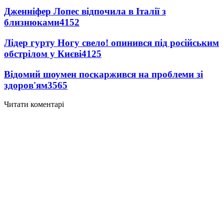
Дженніфер Лопес відпочила в Італії з
близнюками
4152
Лідер гурту Ногу свело! опинився під російським
обстрілом у Києві
4125
Відомий шоумен поскаржився на проблеми зі
здоров'ям
3565
Читати коментарі