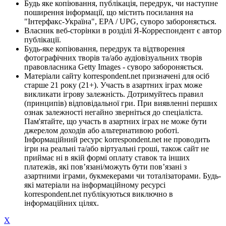
Будь яке копіювання, публікація, передрук, чи наступне
поширення інформації, що містить посилання на
"Інтерфакс-Україна", EPA / UPG, суворо забороняється.
Власник веб-сторінки в розділі Я-Корреспондент є автор
публікації.
Будь-яке копіювання, передрук та відтворення
фотографічних творів та/або аудіовізуальних творів
правовласника Getty Images - суворо забороняється.
Матеріали сайту korrespondent.net призначені для осіб
старше 21 року (21+). Участь в азартних іграх може
викликати ігрову залежність. Дотримуйтесь правил
(принципів) відповідальної гри. При виявленні перших
ознак залежності негайно зверніться до спеціаліста.
Пам'ятайте, що участь в азартних іграх не може бути
джерелом доходів або альтернативою роботі.
Інформаційний ресурс korrespondent.net не проводить
ігри на реальні та/або віртуальні гроші, також сайт не
приймає ні в якій формі оплату ставок та інших
платежів, які пов’язані/можуть бути пов’язані з
азартними іграми, букмекерами чи тоталізаторами. Будь-
які матеріали на інформаційному ресурсі
korrespondent.net публікуються виключно в
інформаційних цілях.
X