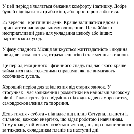
У цей період з'являється бажання комфорту і затишку. Добре
було б відвідати театр або кіно, або просто розслабитися.
25 вересня - критичний день. Краще залишатися вдома і
присвятити час моральному очищенню. Це найбільш
несприятливий день для укладання шлюбу або інших
партнерських угод.
У фазу спадного Місяця знижується життєздатність і людина
швидше втомлюється, втрачає енергію і стає менш активною.
Це період емоційного і фізичного спаду, під час якого краще
займатися налагодженими справами, які не вимагають
особливих зусиль.
Хороший період для звільнення від старих звичок. У
стосунках - час зближення і романтики на найбільш високому
рівні. Також третя фаза відмінно підходить для саморозвитку,
самовдосконалення та творення.
День тижня - субота - підпадає під вплив Сатурна, планети із
сильною, важкою енергією, що відає роботою і навчанням.
Тому краще зайнятися розв'язанням завдань, що накопичилися
за тиждень, складанням планів на наступні дні.