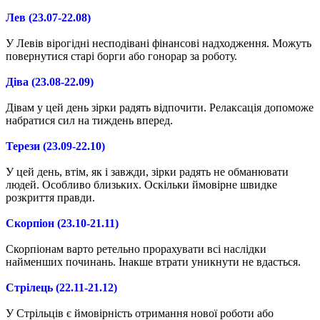
Лев (23.07-22.08)
У Левів вірогідні несподівані фінансові надходження. Можуть
повернутися старі борги або гонорар за роботу.
Діва (23.08-22.09)
Дівам у цей день зірки радять відпочити. Релаксація допоможе
набратися сил на тиждень вперед.
Терези (23.09-22.10)
У цей день, втім, як і завжди, зірки радять не обманювати
людей. Особливо близьких. Оскільки ймовірне швидке
розкриття правди.
Скорпіон (23.10-21.11)
Скорпіонам варто ретельно прорахувати всі наслідки
найменших починань. Інакше втрати уникнути не вдасться.
Стрілець (22.11-21.12)
У Стрільців є ймовірність отримання нової роботи або