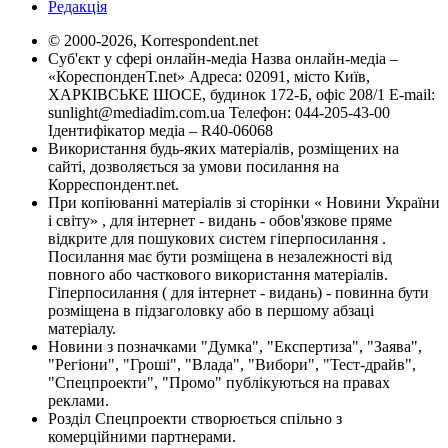
Редакція
© 2000-2026, Korrespondent.net
Суб'єкт у сфері онлайн-медіа Назва онлайн-медіа –
«КореспонденТ.net» Адреса: 02091, місто Київ,
ХАРКІВСЬКЕ ШОСЕ, будинок 172-Б, офіс 208/1 E-mail:
sunlight@mediadim.com.ua
Телефон: 044-205-43-00
Ідентифікатор медіа – R40-06068
Використання будь-яких матеріалів, розміщених на
сайті, дозволяється за умови посилання на
Корреспондент.net.
При копіюванні матеріалів зі сторінки « Новини України
і світу» , для інтернет - видань - обов'язкове пряме
відкрите для пошукових систем гіперпосилання .
Посилання має бути розміщена в незалежності від
повного або часткового використання матеріалів.
Гіперпосилання ( для інтернет - видань) - повинна бути
розміщена в підзаголовку або в першому абзаці
матеріалу.
Новини з позначками "Думка", "Експертиза", "Заява",
"Регіони", "Гроші", "Влада", "Вибори", "Тест-драйв",
"Спецпроекти", "Промо" публікуються на правах
реклами.
Розділ Спецпроекти створюється спільно з
комерційними партнерами.