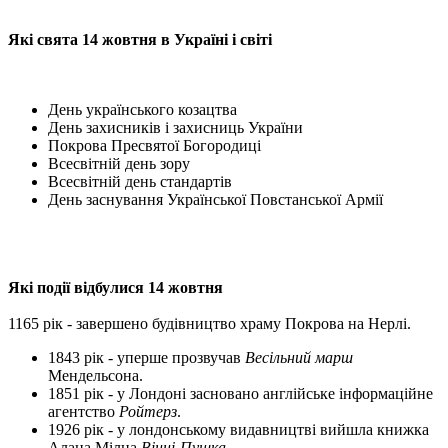
Які свята 14 жовтня в Україні і світі
День українського козацтва
День захисників і захисниць України
Покрова Пресвятої Богородиці
Всесвітній день зору
Всесвітній день стандартів
День заснування Української Повстанської Армії
Які події відбулися 14 жовтня
1165 рік - завершено будівництво храму Покрова на Нерлі.
1843 рік - уперше прозвучав
Весільний марш
Мендельсона.
1851 рік - у Лондоні засновано англійське інформаційне
агентство
Ройтерз
.
1926 рік - у лондонському видавництві вийшла книжка
Алана Мілна
Вінні-Пушка
.