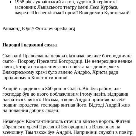
1958 рік - український актор, художній керівник і
засновник Львівського театру імені Леся Курбаса,
лауреат Шевченківської премії Володимир Кучинський.
Раймонд Юрі // Фото: wikipedia.org
Народні і церковні свята
Сьогодні Православна церква відзначає велике богородничне
свято - Покрову Пресвятої Богородиці. Це неперехідне велике
свято, історія походження якого пов'язана з дивом, яке у
Влахернському храмі було явлено Андрію, Христа ради
юродивому в Константинополі.
Андрій народився в 860 році в Скіфії. Він був рабом, але
господар був до нього поблажливим і тому навіть відправив
навчатися Святого Письма, а коли Андрій прийняв на себе
подвиг юродства, господар вигнав його. Відтоді Андрій жив
на подаяння добрих людей.
Незабаром Константинополь оточили війська ворога. Жителі
зібралися в храмі Пресвятої Богородиці на Влахернах на
всеношну. Там також був Андрій. Наприкінці служби в повітрі