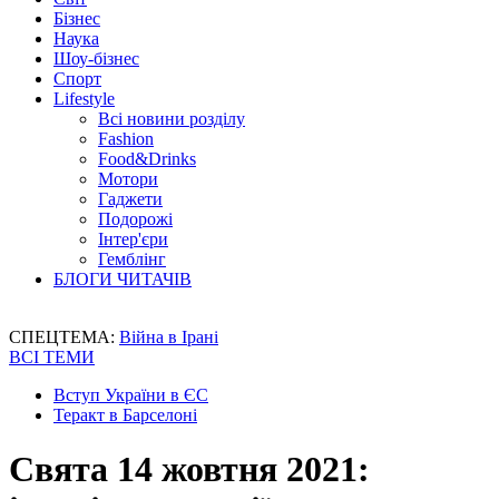
Бізнес
Наука
Шоу-бізнес
Спорт
Lifestyle
Всі новини розділу
Fashion
Food&Drinks
Мотори
Гаджети
Подорожі
Інтер'єри
Гемблінг
БЛОГИ ЧИТАЧІВ
СПЕЦТЕМА:
Війна в Ірані
ВСІ ТЕМИ
Вступ України в ЄС
Теракт в Барселоні
Свята 14 жовтня 2021: