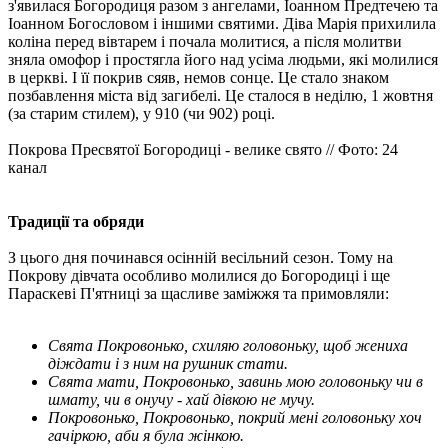
з'явилася Богородиця разом з ангелами, Іоанном Предтечею та
Іоанном Богословом і іншими святими. Діва Марія прихилила
коліна перед вівтарем і почала молитися, а після молитви
зняла омофор і простягла його над усіма людьми, які молилися
в церкві. І її покрив сяяв, немов сонце. Це стало знаком
позбавлення міста від загибелі. Це сталося в неділю, 1 жовтня
(за старим стилем), у 910 (чи 902) році.
Покрова Пресвятої Богородиці - велике свято // Фото: 24
канал
Традиції та обряди
З цього дня починався осінній весільний сезон. Тому на
Покрову дівчата особливо молилися до Богородиці і ще
Параскеві П'ятниці за щасливе заміжжя та примовляли:
Свята Покровонько, схиляю головоньку, щоб жениха
діждати і з ним на рушник стати.
Свята мати, Покровонько, завинь мою головоньку чи в
шмату, чи в онучу - хай дівкою не мучу.
Покровонько, Покровонько, покрий мені головоньку хоч
гачіркою, аби я була жінкою.