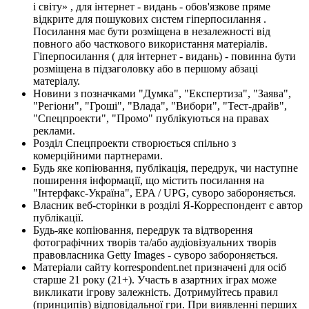
і світу» , для інтернет - видань - обов'язкове пряме
відкрите для пошукових систем гіперпосилання .
Посилання має бути розміщена в незалежності від
повного або часткового використання матеріалів.
Гіперпосилання ( для інтернет - видань) - повинна бути
розміщена в підзаголовку або в першому абзаці
матеріалу.
Новини з позначками "Думка", "Експертиза", "Заява",
"Регіони", "Гроші", "Влада", "Вибори", "Тест-драйв",
"Спецпроекти", "Промо" публікуються на правах
реклами.
Розділ Спецпроекти створюється спільно з
комерційними партнерами.
Будь яке копіювання, публікація, передрук, чи наступне
поширення інформації, що містить посилання на
"Інтерфакс-Україна", EPA / UPG, суворо забороняється.
Власник веб-сторінки в розділі Я-Корреспондент є автор
публікації.
Будь-яке копіювання, передрук та відтворення
фотографічних творів та/або аудіовізуальних творів
правовласника Getty Images - суворо забороняється.
Матеріали сайту korrespondent.net призначені для осіб
старше 21 року (21+). Участь в азартних іграх може
викликати ігрову залежність. Дотримуйтесь правил
(принципів) відповідальної гри. При виявленні перших