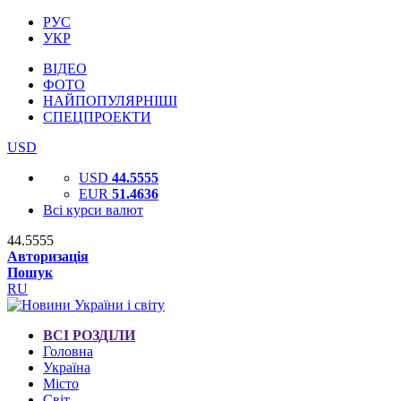
РУС
УКР
ВІДЕО
ФОТО
НАЙПОПУЛЯРНІШІ
СПЕЦПРОЕКТИ
USD
USD
44.5555
EUR
51.4636
Всі курси валют
44.5555
Авторизація
Пошук
RU
ВСІ РОЗДІЛИ
Головна
Україна
Місто
Світ