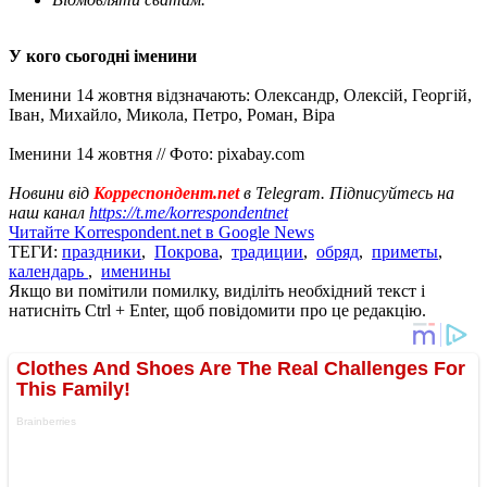
У кого сьогодні іменини
Іменини 14 жовтня відзначають: Олександр, Олексій, Георгій,
Іван, Михайло, Микола, Петро, Роман, Віра
Іменини 14 жовтня // Фото: pixabay.com
Новини від
Корреспондент.net
в Telegram. Підписуйтесь на
наш канал
https://t.me/korrespondentnet
Читайте Korrespondent.net в Google News
ТЕГИ:
праздники
,
Покрова
,
традиции
,
обряд
,
приметы
,
календарь
,
именины
Якщо ви помітили помилку, виділіть необхідний текст і
натисніть Ctrl + Enter, щоб повідомити про це редакцію.