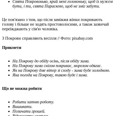
Свята Покровонько, крий мені головоньку, щоб із мужем
бути, і ти, свята Параскево, щоб не зміг забути.
Це пов'язано з тим, що після заміжжя жінки покривають
голову і більше не ходять простоволосими, а також зазвичай
переїжджають у сім'ю чоловіка.
З Покрови справляють весілля // Фото: pixabay.com
Прикмети
На Покрову до обіду осінь, після обіду зима.
На Покрову зима снігом покриває, морозом одягає.
Як на Покрову дме вітер зі сходу - зима буде холодною.
Яка погода на Покрову, такою буде і зима.
Що не можна робити
Робити хатню роботу.
Вишивати.
Позичати грошей.
Відмовляти сватам.