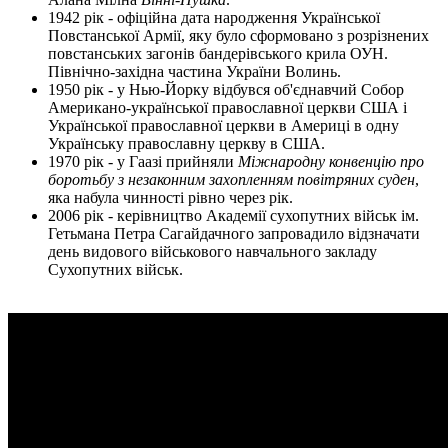
1942 рік - офіційна дата народження Української
Повстанської Армії, яку було сформовано з розрізнених
повстанських загонів бандерівського крила ОУН.
Північно-західна частина України Волинь.
1950 рік - у Нью-Йорку відбувся об'єднавчий Собор
Американо-української православної церкви США і
Української православної церкви в Америці в одну
Українську православну церкву в США.
1970 рік - у Гаазі прийняли
Міжнародну конвенцію про
боротьбу з незаконним захопленням повітряних суден
,
яка набула чинності рівно через рік.
2006 рік - керівництво Академії сухопутних військ ім.
Гетьмана Петра Сагайдачного запровадило відзначати
день видового військового навчального закладу
Сухопутних військ.