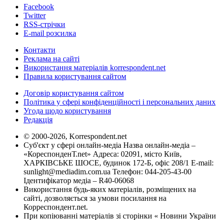
Facebook
Twitter
RSS-стрічки
E-mail розсилка
Контакти
Реклама на сайті
Використання матеріалів korrespondent.net
Правила користування сайтом
Договір користування сайтом
Політика у сфері конфіденційності і персональних даних
Угода щодо користування
Редакція
© 2000-2026, Korrespondent.net
Суб'єкт у сфері онлайн-медіа Назва онлайн-медіа –
«КореспонденТ.net» Адреса: 02091, місто Київ,
ХАРКІВСЬКЕ ШОСЕ, будинок 172-Б, офіс 208/1 E-mail:
sunlight@mediadim.com.ua
Телефон: 044-205-43-00
Ідентифікатор медіа – R40-06068
Використання будь-яких матеріалів, розміщених на
сайті, дозволяється за умови посилання на
Корреспондент.net.
При копіюванні матеріалів зі сторінки « Новини України