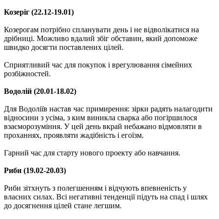
Козеріг (22.12-19.01)
Козерогам потрібно спланувати день і не відволікатися на
дрібниці. Можливо вдалий збіг обставин, який допоможе
швидко досягти поставлених цілей.
Сприятливий час для покупок і врегулювання сімейних
розбіжностей.
Водолій (20.01-18.02)
Для Водоліїв настав час примирення: зірки радять налагодити
відносини з усіма, з ким виникла сварка або погіршилося
взаєморозуміння. У цей день вкрай небажано відмовляти в
проханнях, проявляти жадібність і егоїзм.
Гарний час для старту нового проекту або навчання.
Риби (19.02-20.03)
Риби зітхнуть з полегшенням і відчують впевненість у
власних силах. Всі негативні тенденції підуть на спад і шлях
до досягнення цілей стане легшим.