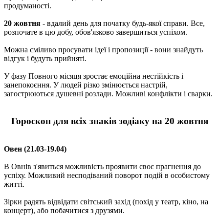
продуманості.
20 жовтня
- вдалий день для початку будь-якої справи. Все,
розпочате в цю добу, обов'язково завершиться успіхом.
Можна сміливо просувати ідеї і пропозиції - вони знайдуть
відгук і будуть прийняті.
У фазу Повного місяця зростає емоційна нестійкість і
занепокоєння. У людей різко змінюється настрій,
загострюються душевні розлади. Можливі конфлікти і сварки.
Гороскоп для всіх знаків зодіаку на 20 жовтня
Овен (21.03-19.04)
В Овнів з'явиться можливість проявити своє прагнення до
успіху. Можливий несподіваний поворот подій в особистому
житті.
Зірки радять відвідати світський захід (похід у театр, кіно, на
концерт), або побачитися з друзями.