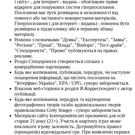
і світу» , для інтернет - видань - обов'язкове пряме
відкрите для пошукових систем гіперпосилання .
Посилання має бути розміщена в незалежності від
повного або часткового використання матеріалів.
Гіперпосилання ( для інтернет - видань) - повинна бути
розміщена в підзаголовку або в першому абзаці
матеріалу.
Новини з позначками "Думка", "Експертиза", "Заява",
"Регіони", "Гроші", "Влада", "Вибори", "Тест-драйв",
"Спецпроекти", "Промо" публікуються на правах
реклами.
Розділ Спецпроекти створюється спільно з
комерційними партнерами.
Будь яке копіювання, публікація, передрук, чи наступне
поширення інформації, що містить посилання на
"Інтерфакс-Україна", EPA / UPG, суворо забороняється.
Власник веб-сторінки в розділі Я-Корреспондент є автор
публікації.
Будь-яке копіювання, передрук та відтворення
фотографічних творів та/або аудіовізуальних творів
правовласника Getty Images - суворо забороняється.
Матеріали сайту korrespondent.net призначені для осіб
старше 21 року (21+). Участь в азартних іграх може
викликати ігрову залежність. Дотримуйтесь правил
(принципів) відповідальної гри. При виявленні перших