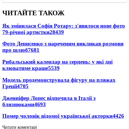
ЧИТАЙТЕ ТАКОЖ
Як змінилася Софія Ротару: з'явилося нове фото
79-річної артистки
28439
Фото Денисенко з нареченим викликав розмови
про шлюб
7681
Рибальський календар на серпень: у які дні
клюватиме краще
5539
Модель продемонструвала фігуру на пляжах
Греції
4705
Дженніфер Лопес відпочила в Італії з
близнюками
4693
Помер чоловік відомої української акторки
4426
Читати коментарі