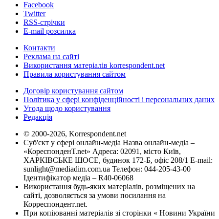
Facebook
Twitter
RSS-стрічки
E-mail розсилка
Контакти
Реклама на сайті
Використання матеріалів korrespondent.net
Правила користування сайтом
Договір користування сайтом
Політика у сфері конфіденційності і персональних даних
Угода щодо користування
Редакція
© 2000-2026, Korrespondent.net
Суб'єкт у сфері онлайн-медіа Назва онлайн-медіа –
«КореспонденТ.net» Адреса: 02091, місто Київ,
ХАРКІВСЬКЕ ШОСЕ, будинок 172-Б, офіс 208/1 E-mail:
sunlight@mediadim.com.ua
Телефон: 044-205-43-00
Ідентифікатор медіа – R40-06068
Використання будь-яких матеріалів, розміщених на
сайті, дозволяється за умови посилання на
Корреспондент.net.
При копіюванні матеріалів зі сторінки « Новини України