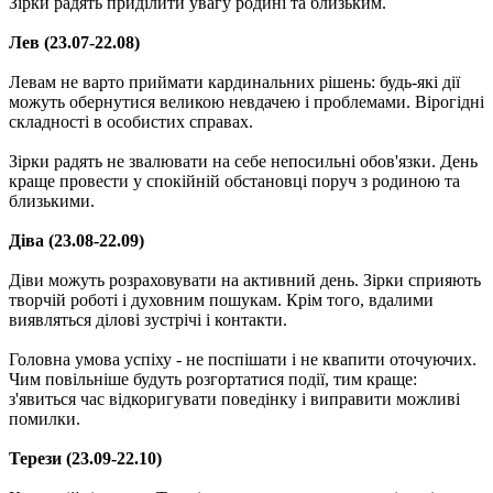
Зірки радять приділити увагу родині та близьким.
Лев (23.07-22.08)
Левам не варто приймати кардинальних рішень: будь-які дії
можуть обернутися великою невдачею і проблемами. Вірогідні
складності в особистих справах.
Зірки радять не звалювати на себе непосильні обов'язки. День
краще провести у спокійній обстановці поруч з родиною та
близькими.
Діва (23.08-22.09)
Діви можуть розраховувати на активний день. Зірки сприяють
творчій роботі і духовним пошукам. Крім того, вдалими
виявляться ділові зустрічі і контакти.
Головна умова успіху - не поспішати і не квапити оточуючих.
Чим повільніше будуть розгортатися події, тим краще:
з'явиться час відкоригувати поведінку і виправити можливі
помилки.
Терези (23.09-22.10)