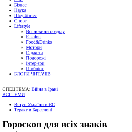
Бізнес
Наука
Шоу-бізнес
Спорт
Lifestyle
Всі новини розділу
Fashion
Food&Drinks
Мотори
Гаджети
Подорожі
Інтер'єри
Гемблінг
БЛОГИ ЧИТАЧІВ
СПЕЦТЕМА:
Війна в Ірані
ВСІ ТЕМИ
Вступ України в ЄС
Теракт в Барселоні
Гороскоп для всіх знаків