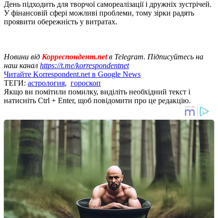
День підходить для творчої самореалізації і дружніх зустрічей.
У фінансовій сфері можливі проблеми, тому зірки радять
проявити обережність у витратах.
Новини від
Корреспондент.net
в Telegram. Підписуйтесь на
наш канал
https://t.me/korrespondentnet
Читайте Korrespondent.net в Google News
ТЕГИ:
астрология
,
гороскоп
Якщо ви помітили помилку, виділіть необхідний текст і
натисніть Ctrl + Enter, щоб повідомити про це редакцію.