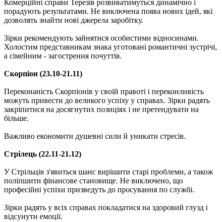
Комерційні справи Терезів розвиватимуться динамічно і
порадують результатами. Не виключена поява нових ідей, які
дозволять знайти нові джерела заробітку.
Зірки рекомендують зайнятися особистими відносинами.
Холостим представникам знака уготовані романтичні зустрічі,
а сімейним - загострення почуттів.
Скорпіон (23.10-21.11)
Переконаність Скорпіонів у своїй правоті і переконливість
можуть привести до великого успіху у справах. Зірки радять
закріпитися на досягнутих позиціях і не претендувати на
більше.
Важливо економити душевні сили й уникати стресів.
Стрілець (22.11-21.12)
У Стрільців з'явиться шанс вирішити старі проблеми, а також
поліпшити фінансове становище. Не виключено, що
професійні успіхи призведуть до просування по службі.
Зірки радять у всіх справах покладатися на здоровий глузд і
відсунути емоції.