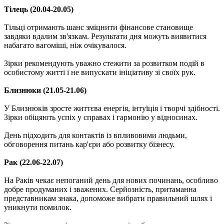
Тілець (20.04-20.05)
Тільці отримають шанс зміцнити фінансове становище
завдяки вдалим зв'язкам. Результати дня можуть виявитися
набагато вагоміші, ніж очікувалося.
Зірки рекомендують уважно стежити за розвитком подій в
особистому житті і не випускати ініціативу зі своїх рук.
Близнюки (21.05-21.06)
У Близнюків зросте життєва енергія, інтуїція і творчі здібності.
Зірки обіцяють успіх у справах і гармонію у відносинах.
День підходить для контактів із впливовими людьми,
обговорення питань кар'єри або розвитку бізнесу.
Рак (22.06-22.07)
На Раків чекає непоганий день для нових починань, особливо
добре продуманих і зважених. Серйозність, притаманна
представникам знака, допоможе вибрати правильний шлях і
уникнути помилок.