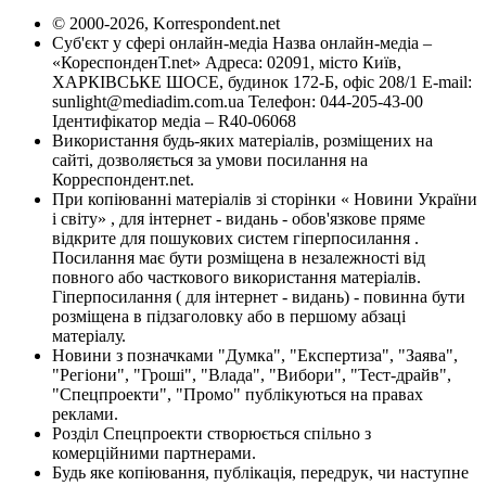
© 2000-2026, Korrespondent.net
Суб'єкт у сфері онлайн-медіа Назва онлайн-медіа –
«КореспонденТ.net» Адреса: 02091, місто Київ,
ХАРКІВСЬКЕ ШОСЕ, будинок 172-Б, офіс 208/1 E-mail:
sunlight@mediadim.com.ua
Телефон: 044-205-43-00
Ідентифікатор медіа – R40-06068
Використання будь-яких матеріалів, розміщених на
сайті, дозволяється за умови посилання на
Корреспондент.net.
При копіюванні матеріалів зі сторінки « Новини України
і світу» , для інтернет - видань - обов'язкове пряме
відкрите для пошукових систем гіперпосилання .
Посилання має бути розміщена в незалежності від
повного або часткового використання матеріалів.
Гіперпосилання ( для інтернет - видань) - повинна бути
розміщена в підзаголовку або в першому абзаці
матеріалу.
Новини з позначками "Думка", "Експертиза", "Заява",
"Регіони", "Гроші", "Влада", "Вибори", "Тест-драйв",
"Спецпроекти", "Промо" публікуються на правах
реклами.
Розділ Спецпроекти створюється спільно з
комерційними партнерами.
Будь яке копіювання, публікація, передрук, чи наступне