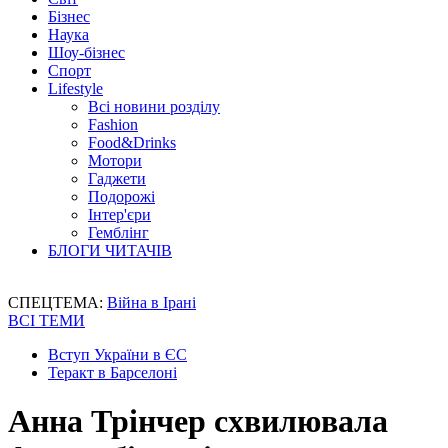
Бізнес
Наука
Шоу-бізнес
Спорт
Lifestyle
Всі новини розділу
Fashion
Food&Drinks
Мотори
Гаджети
Подорожі
Інтер'єри
Гемблінг
БЛОГИ ЧИТАЧІВ
СПЕЦТЕМА:
Війна в Ірані
ВСІ ТЕМИ
Вступ України в ЄС
Теракт в Барселоні
Анна Трінчер схвилювала