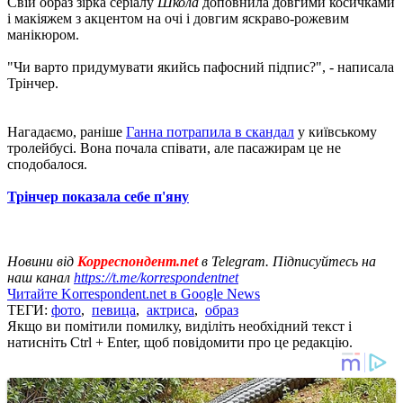
Свій образ зірка серіалу
Школа
доповнила довгими косичками
і макіяжем з акцентом на очі і довгим яскраво-рожевим
манікюром.
"Чи варто придумувати якийсь пафосний підпис?", - написала
Трінчер.
Нагадаємо, раніше
Ганна потрапила в скандал
у київському
тролейбусі. Вона почала співати, але пасажирам це не
сподобалося.
Трінчер показала себе п'яну
Новини від
Корреспондент.net
в Telegram. Підписуйтесь на
наш канал
https://t.me/korrespondentnet
Читайте Korrespondent.net в Google News
ТЕГИ:
фото
,
певица
,
актриса
,
образ
Якщо ви помітили помилку, виділіть необхідний текст і
натисніть Ctrl + Enter, щоб повідомити про це редакцію.