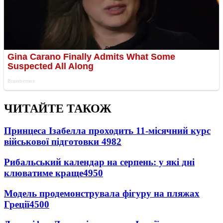
ЧИТАЙТЕ ТАКОЖ
Принцеса Ізабелла проходить 11-місячний курс
військової підготовки
4982
Рибальський календар на серпень: у які дні
клюватиме краще
4950
Модель продемонструвала фігуру на пляжах
Греції
4500