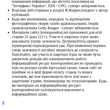
поширення інформації, що містить посилання на
"Інтерфакс-Україна", EPA / UPG, суворо забороняється.
Власник веб-сторінки в розділі Я-Корреспондент є автор
публікації.
Будь-яке копіювання, передрук та відтворення
фотографічних творів та/або аудіовізуальних творів
правовласника Getty Images - суворо забороняється.
Матеріали сайту korrespondent.net призначені для осіб
старше 21 року (21+). Участь в азартних іграх може
викликати ігрову залежність. Дотримуйтесь правил
(принципів) відповідальної гри. При виявленні перших
ознак залежності негайно зверніться до спеціаліста.
Пам'ятайте, що участь в азартних іграх не може бути
джерелом доходів або альтернативою роботі.
Інформаційний ресурс korrespondent.net не проводить
ігри на реальні та/або віртуальні гроші, також сайт не
приймає ні в якій формі оплату ставок та інших
платежів, які пов’язані/можуть бути пов’язані з
азартними іграми, букмекерами чи тоталізаторами. Будь-
які матеріали на інформаційному ресурсі
korrespondent.net публікуються виключно в
інформаційних цілях.
X