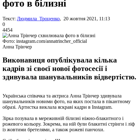
фото в білизні
Текст:
Людмила Троценко
, 20 жовтня 2021, 11:13
0
4454
Фото: instagram.com/annatrincher_official
Анна Трінчер
Виконавиця опублікувала кілька
кадрів зі своєї нової фотосесії і
здивувала шанувальників відвертістю.
Українська співачка та актриса Анна Трінчер здивувала
шанувальників новими фото, на яких постала в пікантному
образі. Артистка виклала яскраві кадри в Instagram.
Зірка позувала в мереживній білизні ніжно-блакитного і
рожевого кольору. Зокрема, на ній були блакитні стрінги і ліф
із жовтими бретелями, а також рожеві панчохи.