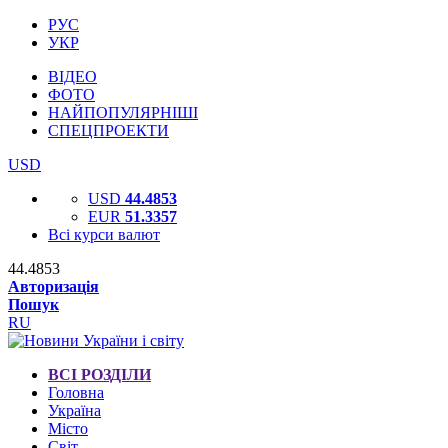
РУС
УКР
ВІДЕО
ФОТО
НАЙПОПУЛЯРНІШІ
СПЕЦПРОЕКТИ
USD
USD
44.4853
EUR
51.3357
Всі курси валют
44.4853
Авторизація
Пошук
RU
ВСІ РОЗДІЛИ
Головна
Україна
Місто
Світ