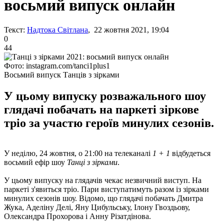
восьмий випуск онлайн
Текст:
Надтока Світлана
, 22 жовтня 2021, 19:04
0
44
Фото: instagram.com/tanci1plus1
Восьмий випуск Танців з зірками
У цьому випуску розважального шоу
глядачі побачать на паркеті зіркове
тріо за участю героїв минулих сезонів.
У неділю, 24 жовтня, о 21:00 на телеканалі
1 + 1
відбудеться
восьмий ефір шоу
Танці з зірками
.
У цьому випуску на глядачів чекає незвичний виступ. На
паркеті з'явиться тріо. Пари виступатимуть разом із зірками
минулих сезонів шоу. Відомо, що глядачі побачать Дмитра
Жука, Аделіну Делі, Яну Цибульську, Ілону Гвоздьову,
Олександра Прохорова і Анну Різатдінова.