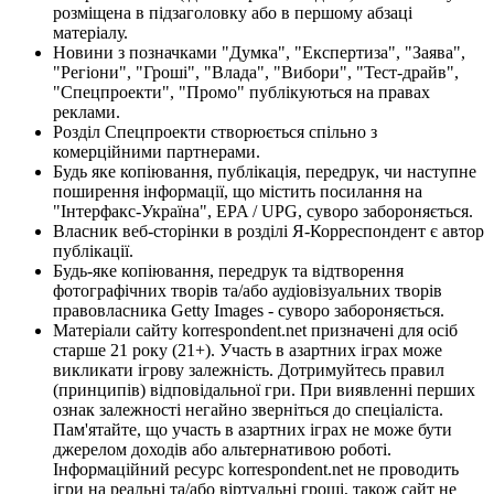
розміщена в підзаголовку або в першому абзаці
матеріалу.
Новини з позначками "Думка", "Експертиза", "Заява",
"Регіони", "Гроші", "Влада", "Вибори", "Тест-драйв",
"Спецпроекти", "Промо" публікуються на правах
реклами.
Розділ Спецпроекти створюється спільно з
комерційними партнерами.
Будь яке копіювання, публікація, передрук, чи наступне
поширення інформації, що містить посилання на
"Інтерфакс-Україна", EPA / UPG, суворо забороняється.
Власник веб-сторінки в розділі Я-Корреспондент є автор
публікації.
Будь-яке копіювання, передрук та відтворення
фотографічних творів та/або аудіовізуальних творів
правовласника Getty Images - суворо забороняється.
Матеріали сайту korrespondent.net призначені для осіб
старше 21 року (21+). Участь в азартних іграх може
викликати ігрову залежність. Дотримуйтесь правил
(принципів) відповідальної гри. При виявленні перших
ознак залежності негайно зверніться до спеціаліста.
Пам'ятайте, що участь в азартних іграх не може бути
джерелом доходів або альтернативою роботі.
Інформаційний ресурс korrespondent.net не проводить
ігри на реальні та/або віртуальні гроші, також сайт не