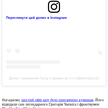
Переглянути цей допис в Instagram
Допис, поширений Танці з зірками на 1+1 (@tanci1plus1)
Нагадаємо,
шостий ефір шоу було присвячено кумирам
. Його
відвідали син легендарного Григорія Чапкіса і фронтвумен