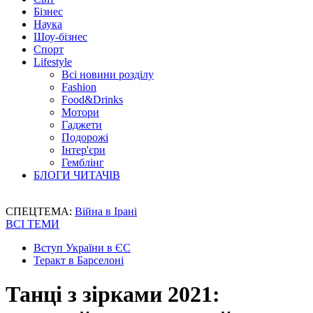
Бізнес
Наука
Шоу-бізнес
Спорт
Lifestyle
Всі новини розділу
Fashion
Food&Drinks
Мотори
Гаджети
Подорожі
Інтер'єри
Гемблінг
БЛОГИ ЧИТАЧІВ
СПЕЦТЕМА:
Війна в Ірані
ВСІ ТЕМИ
Вступ України в ЄС
Теракт в Барселоні
Танці з зірками 2021: