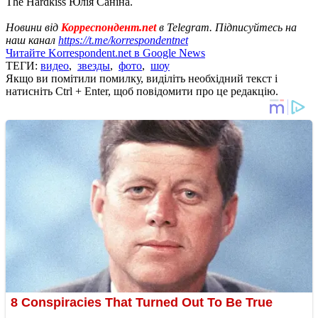
The Hardkiss Юлія Саніна.
Новини від
Корреспондент.net
в Telegram. Підписуйтесь на
наш канал
https://t.me/korrespondentnet
Читайте Korrespondent.net в Google News
ТЕГИ:
видео
,
звезды
,
фото
,
шоу
Якщо ви помітили помилку, виділіть необхідний текст і
натисніть Ctrl + Enter, щоб повідомити про це редакцію.