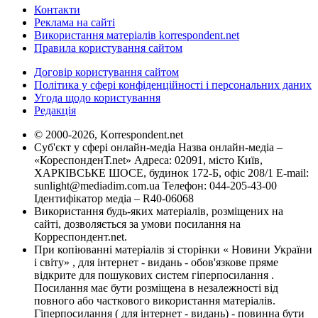
Контакти
Реклама на сайті
Використання матеріалів korrespondent.net
Правила користування сайтом
Договір користування сайтом
Політика у сфері конфіденційності і персональних даних
Угода щодо користування
Редакція
© 2000-2026, Korrespondent.net
Суб'єкт у сфері онлайн-медіа Назва онлайн-медіа –
«КореспонденТ.net» Адреса: 02091, місто Київ,
ХАРКІВСЬКЕ ШОСЕ, будинок 172-Б, офіс 208/1 E-mail:
sunlight@mediadim.com.ua
Телефон: 044-205-43-00
Ідентифікатор медіа – R40-06068
Використання будь-яких матеріалів, розміщених на
сайті, дозволяється за умови посилання на
Корреспондент.net.
При копіюванні матеріалів зі сторінки « Новини України
і світу» , для інтернет - видань - обов'язкове пряме
відкрите для пошукових систем гіперпосилання .
Посилання має бути розміщена в незалежності від
повного або часткового використання матеріалів.
Гіперпосилання ( для інтернет - видань) - повинна бути