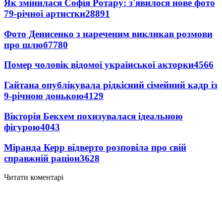
Як змінилася Софія Ротару: з'явилося нове фото
79-річної артистки
28891
Фото Денисенко з нареченим викликав розмови
про шлюб
7780
Помер чоловік відомої української акторки
4566
Гайтана опублікувала рідкісний сімейний кадр із
9-річною донькою
4129
Вікторія Бекхем похизувалася ідеальною
фігурою
4043
Міранда Керр відверто розповіла про свій
справжній раціон
3628
Читати коментарі