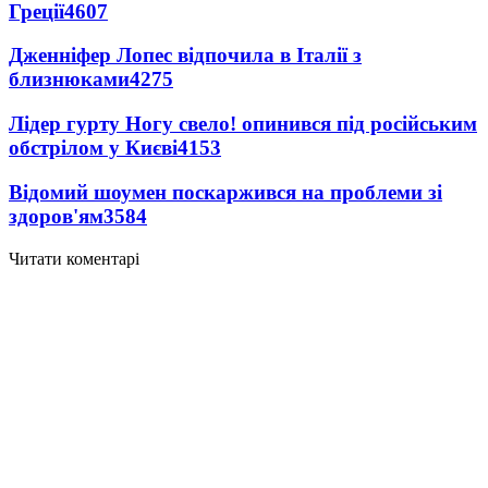
Греції
4607
Дженніфер Лопес відпочила в Італії з
близнюками
4275
Лідер гурту Ногу свело! опинився під російським
обстрілом у Києві
4153
Відомий шоумен поскаржився на проблеми зі
здоров'ям
3584
Читати коментарі