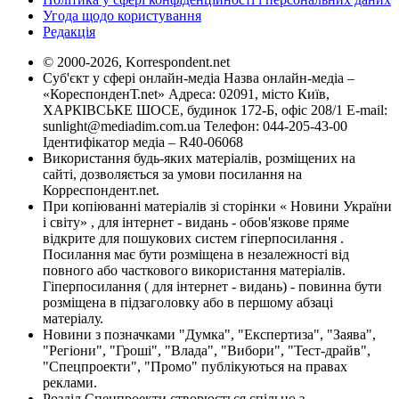
Угода щодо користування
Редакція
© 2000-2026, Korrespondent.net
Суб'єкт у сфері онлайн-медіа Назва онлайн-медіа –
«КореспонденТ.net» Адреса: 02091, місто Київ,
ХАРКІВСЬКЕ ШОСЕ, будинок 172-Б, офіс 208/1 E-mail:
sunlight@mediadim.com.ua
Телефон: 044-205-43-00
Ідентифікатор медіа – R40-06068
Використання будь-яких матеріалів, розміщених на
сайті, дозволяється за умови посилання на
Корреспондент.net.
При копіюванні матеріалів зі сторінки « Новини України
і світу» , для інтернет - видань - обов'язкове пряме
відкрите для пошукових систем гіперпосилання .
Посилання має бути розміщена в незалежності від
повного або часткового використання матеріалів.
Гіперпосилання ( для інтернет - видань) - повинна бути
розміщена в підзаголовку або в першому абзаці
матеріалу.
Новини з позначками "Думка", "Експертиза", "Заява",
"Регіони", "Гроші", "Влада", "Вибори", "Тест-драйв",
"Спецпроекти", "Промо" публікуються на правах
реклами.
Розділ Спецпроекти створюється спільно з