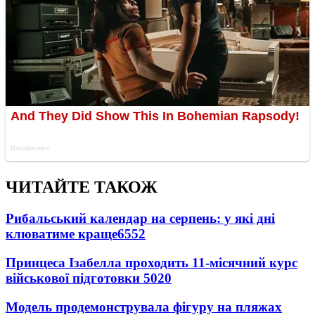
ЧИТАЙТЕ ТАКОЖ
Рибальський календар на серпень: у які дні
клюватиме краще
6552
Принцеса Ізабелла проходить 11-місячний курс
військової підготовки
5020
Модель продемонструвала фігуру на пляжах