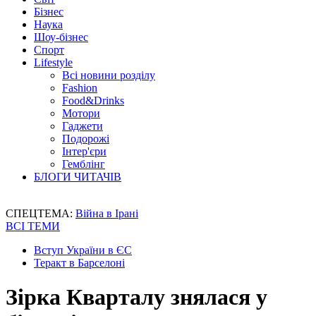
Бізнес
Наука
Шоу-бізнес
Спорт
Lifestyle
Всі новини розділу
Fashion
Food&Drinks
Мотори
Гаджети
Подорожі
Інтер'єри
Гемблінг
БЛОГИ ЧИТАЧІВ
СПЕЦТЕМА:
Війна в Ірані
ВСІ ТЕМИ
Вступ України в ЄС
Теракт в Барселоні
Зірка Кварталу знялася у