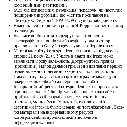
комерційними партнерами.
Будь яке копіювання, публікація, передрук, чи наступне
поширення інформації, що містить посилання на
"Інтерфакс-Україна", EPA / UPG, суворо забороняється.
Власник веб-сторінки в розділі Я-Корреспондент є автор
публікації.
Будь-яке копіювання, передрук та відтворення
фотографічних творів та/або аудіовізуальних творів
правовласника Getty Images - суворо забороняється.
Матеріали сайту korrespondent.net призначені для осіб
старше 21 року (21+). Участь в азартних іграх може
викликати ігрову залежність. Дотримуйтесь правил
(принципів) відповідальної гри. При виявленні перших
ознак залежності негайно зверніться до спеціаліста.
Пам'ятайте, що участь в азартних іграх не може бути
джерелом доходів або альтернативою роботі.
Інформаційний ресурс korrespondent.net не проводить
ігри на реальні та/або віртуальні гроші, також сайт не
приймає ні в якій формі оплату ставок та інших
платежів, які пов’язані/можуть бути пов’язані з
азартними іграми, букмекерами чи тоталізаторами. Будь-
які матеріали на інформаційному ресурсі
korrespondent.net публікуються виключно в
інформаційних цілях.