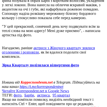
Ірина позувала в образі Барбі з коротким волоссям, укладеним
у легкі локони. Вона нанесла на обличчя яскравий макіяж, з
акцентом на очі і губи, які нафарбувала рожевою помадою.
Сопонару наділа розкішну мереживну білизну бордового
кольору і спокусливо показала себе перед камерою.
"У цей прекрасний, сонячний день хочу подякувати всім за
теплі слова на мою адресу! Мені дуже приємно", - написала
артистка під фото.
Нагадаємо, раніше
актриси з Жіночого кварталу знялися
оголеними і розповіли
, як їм вдалося подолати свої
комплекси.
Зірка Кварталу поділилася відвертими фото
Новини від
Корреспондент.net
в Telegram. Підписуйтесь на
наш канал
https://t.me/korrespondentnet
Читайте Korrespondent.net в Google News
ТЕГИ:
фото
,
Барби
,
актриса
,
95 квартал
Якщо ви помітили помилку, виділіть необхідний текст і
натисніть Ctrl + Enter, щоб повідомити про це редакцію.