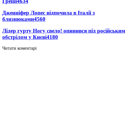
Греції
4634
Дженніфер Лопес відпочила в Італії з
близнюками
4560
Лідер гурту Ногу свело! опинився під російським
обстрілом у Києві
4180
Читати коментарі