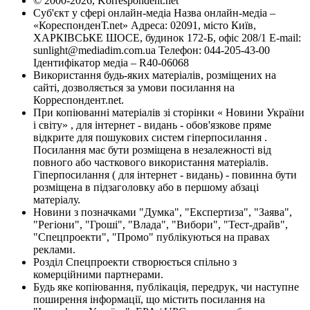
© 2000-2026, Korrespondent.net
Суб'єкт у сфері онлайн-медіа Назва онлайн-медіа –
«КореспонденТ.net» Адреса: 02091, місто Київ,
ХАРКІВСЬКЕ ШОСЕ, будинок 172-Б, офіс 208/1 E-mail:
sunlight@mediadim.com.ua
Телефон: 044-205-43-00
Ідентифікатор медіа – R40-06068
Використання будь-яких матеріалів, розміщених на
сайті, дозволяється за умови посилання на
Корреспондент.net.
При копіюванні матеріалів зі сторінки « Новини України
і світу» , для інтернет - видань - обов'язкове пряме
відкрите для пошукових систем гіперпосилання .
Посилання має бути розміщена в незалежності від
повного або часткового використання матеріалів.
Гіперпосилання ( для інтернет - видань) - повинна бути
розміщена в підзаголовку або в першому абзаці
матеріалу.
Новини з позначками "Думка", "Експертиза", "Заява",
"Регіони", "Гроші", "Влада", "Вибори", "Тест-драйв",
"Спецпроекти", "Промо" публікуються на правах
реклами.
Розділ Спецпроекти створюється спільно з
комерційними партнерами.
Будь яке копіювання, публікація, передрук, чи наступне
поширення інформації, що містить посилання на