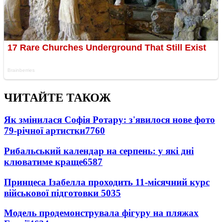
ЧИТАЙТЕ ТАКОЖ
Як змінилася Софія Ротару: з'явилося нове фото
79-річної артистки
7760
Рибальський календар на серпень: у які дні
клюватиме краще
6587
Принцеса Ізабелла проходить 11-місячний курс
військової підготовки
5035
Модель продемонструвала фігуру на пляжах