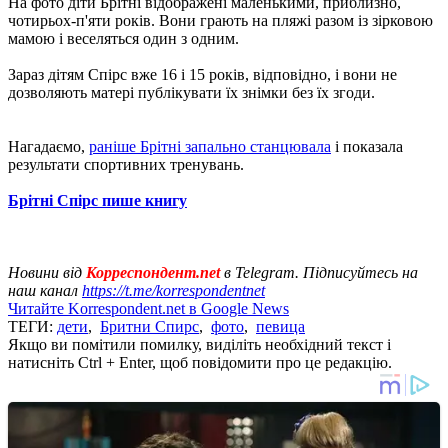
На фото діти Брітні відображені маленькими, приблизно,
чотирьох-п'яти років. Вони грають на пляжі разом із зірковою
мамою і веселяться один з одним.
Зараз дітям Спірс вже 16 і 15 років, відповідно, і вони не
дозволяють матері публікувати їх знімки без їх згоди.
Нагадаємо,
раніше Брітні запально станцювала
і показала
результати спортивних тренувань.
Брітні Спірс пише книгу
Новини від
Корреспондент.net
в Telegram. Підписуйтесь на
наш канал
https://t.me/korrespondentnet
Читайте Korrespondent.net в Google News
ТЕГИ:
дети
,
Бритни Спирс
,
фото
,
певица
Якщо ви помітили помилку, виділіть необхідний текст і
натисніть Ctrl + Enter, щоб повідомити про це редакцію.