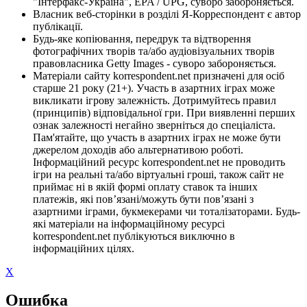
"Інтерфакс-Україна", EPA / UPG, суворо забороняється.
Власник веб-сторінки в розділі Я-Корреспондент є автор
публікації.
Будь-яке копіювання, передрук та відтворення
фотографічних творів та/або аудіовізуальних творів
правовласника Getty Images - суворо забороняється.
Матеріали сайту korrespondent.net призначені для осіб
старше 21 року (21+). Участь в азартних іграх може
викликати ігрову залежність. Дотримуйтесь правил
(принципів) відповідальної гри. При виявленні перших
ознак залежності негайно зверніться до спеціаліста.
Пам'ятайте, що участь в азартних іграх не може бути
джерелом доходів або альтернативою роботі.
Інформаційний ресурс korrespondent.net не проводить
ігри на реальні та/або віртуальні гроші, також сайт не
приймає ні в якій формі оплату ставок та інших
платежів, які пов’язані/можуть бути пов’язані з
азартними іграми, букмекерами чи тоталізаторами. Будь-
які матеріали на інформаційному ресурсі
korrespondent.net публікуються виключно в
інформаційних цілях.
X
Ошибка