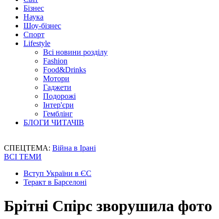
Бізнес
Наука
Шоу-бізнес
Спорт
Lifestyle
Всі новини розділу
Fashion
Food&Drinks
Мотори
Гаджети
Подорожі
Інтер'єри
Гемблінг
БЛОГИ ЧИТАЧІВ
СПЕЦТЕМА:
Війна в Ірані
ВСІ ТЕМИ
Вступ України в ЄС
Теракт в Барселоні
Брітні Спірс зворушила фото