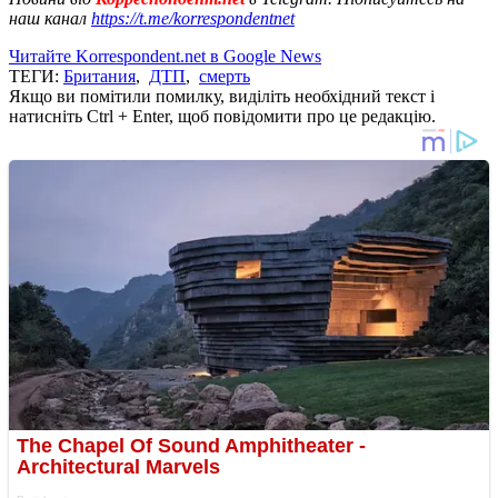
наш канал
https://t.me/korrespondentnet
Читайте Korrespondent.net в Google News
ТЕГИ:
Британия
,
ДТП
,
смерть
Якщо ви помітили помилку, виділіть необхідний текст і
натисніть Ctrl + Enter, щоб повідомити про це редакцію.