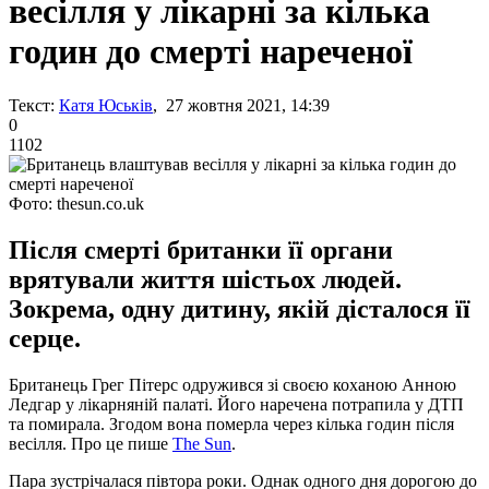
весілля у лікарні за кілька
годин до смерті нареченої
Текст:
Катя Юськів
, 27 жовтня 2021, 14:39
0
1102
Фото: thesun.co.uk
Після смерті британки її органи
врятували життя шістьох людей.
Зокрема, одну дитину, якій дісталося її
серце.
Британець Грег Пітерс одружився зі своєю коханою Анною
Ледгар у лікарняній палаті. Його наречена потрапила у ДТП
та помирала. Згодом вона померла через кілька годин після
весілля. Про це пише
The Sun
.
Пара зустрічалася півтора роки. Однак одного дня дорогою до