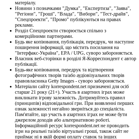
матеріалу.
Новини з позначками "Думка", "Експертиза", "Заява",
"Регіони", "Гроші", "Влада", "Вибори", "Тест-драйв",
"Спецпроекти", "Промо" публікуються на правах
реклами.
Розділ Спецпроекти створюється спільно з
комерційними партнерами.
Будь яке копіювання, публікація, передрук, чи наступне
поширення інформації, що містить посилання на
"Інтерфакс-Україна", EPA / UPG, суворо забороняється.
Власник веб-сторінки в розділі Я-Корреспондент є автор
публікації.
Будь-яке копіювання, передрук та відтворення
фотографічних творів та/або аудіовізуальних творів
правовласника Getty Images - суворо забороняється.
Матеріали сайту korrespondent.net призначені для осіб
старше 21 року (21+). Участь в азартних іграх може
викликати ігрову залежність. Дотримуйтесь правил
(принципів) відповідальної гри. При виявленні перших
ознак залежності негайно зверніться до спеціаліста.
Пам'ятайте, що участь в азартних іграх не може бути
джерелом доходів або альтернативою роботі.
Інформаційний ресурс korrespondent.net не проводить
ігри на реальні та/або віртуальні гроші, також сайт не
приймає ні в якій формі оплату ставок та інших