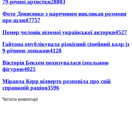
79-річної артистки
28803
Фото Денисенко з нареченим викликав розмови
про шлюб
7757
Помер чоловік відомої української акторки
4527
Гайтана опублікувала рідкісний сімейний кадр із
9-річною донькою
4128
Вікторія Бекхем похизувалася ідеальною
фігурою
4025
Міранда Керр відверто розповіла про свій
справжній раціон
3596
Читати коментарі