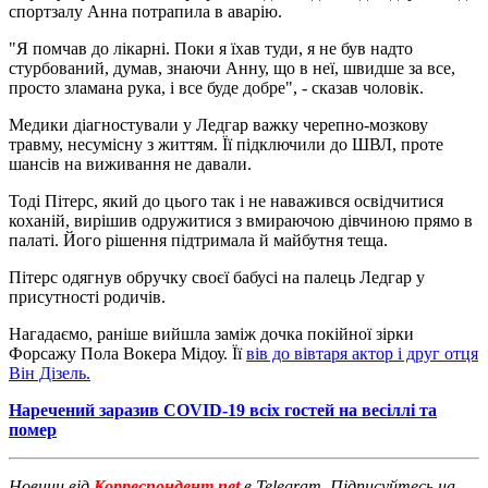
спортзалу Анна потрапила в аварію.
"Я помчав до лікарні. Поки я їхав туди, я не був надто
стурбований, думав, знаючи Анну, що в неї, швидше за все,
просто зламана рука, і все буде добре", - сказав чоловік.
Медики діагностували у Ледгар важку черепно-мозкову
травму, несумісну з життям. Її підключили до ШВЛ, проте
шансів на виживання не давали.
Тоді Пітерс, який до цього так і не наважився освідчитися
коханій, вирішив одружитися з вмираючою дівчиною прямо в
палаті. Його рішення підтримала й майбутня теща.
Пітерс одягнув обручку своєї бабусі на палець Ледгар у
присутності родичів.
Нагадаємо, раніше вийшла заміж дочка покійної зірки
Форсажу Пола Вокера Мідоу. Її
вів до вівтаря актор і друг отця
Він Дізель.
Наречений заразив COVID-19 всіх гостей на весіллі та
помер
Новини від
Корреспондент.net
в Telegram. Підписуйтесь на