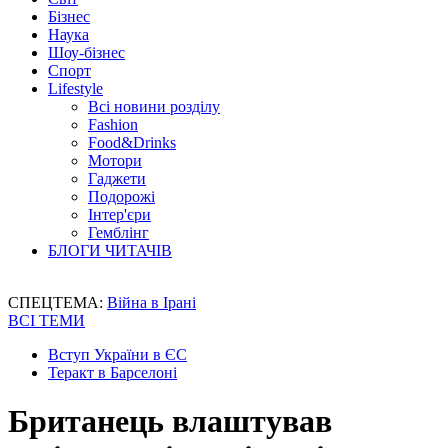
Бізнес
Наука
Шоу-бізнес
Спорт
Lifestyle
Всі новини розділу
Fashion
Food&Drinks
Мотори
Гаджети
Подорожі
Інтер'єри
Гемблінг
БЛОГИ ЧИТАЧІВ
СПЕЦТЕМА:
Війна в Ірані
ВСІ ТЕМИ
Вступ України в ЄС
Теракт в Барселоні
Британець влаштував