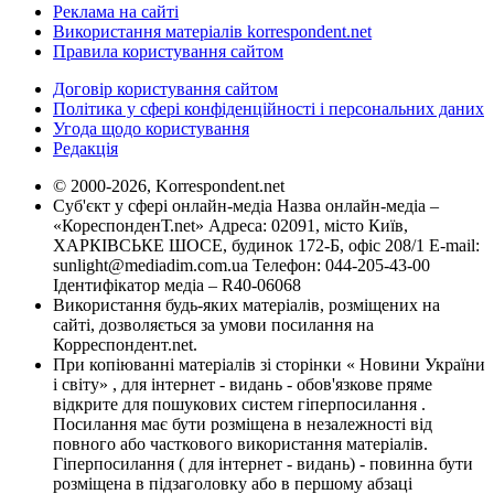
Реклама на сайті
Використання матеріалів korrespondent.net
Правила користування сайтом
Договір користування сайтом
Політика у сфері конфіденційності і персональних даних
Угода щодо користування
Редакція
© 2000-2026, Korrespondent.net
Суб'єкт у сфері онлайн-медіа Назва онлайн-медіа –
«КореспонденТ.net» Адреса: 02091, місто Київ,
ХАРКІВСЬКЕ ШОСЕ, будинок 172-Б, офіс 208/1 E-mail:
sunlight@mediadim.com.ua
Телефон: 044-205-43-00
Ідентифікатор медіа – R40-06068
Використання будь-яких матеріалів, розміщених на
сайті, дозволяється за умови посилання на
Корреспондент.net.
При копіюванні матеріалів зі сторінки « Новини України
і світу» , для інтернет - видань - обов'язкове пряме
відкрите для пошукових систем гіперпосилання .
Посилання має бути розміщена в незалежності від
повного або часткового використання матеріалів.
Гіперпосилання ( для інтернет - видань) - повинна бути
розміщена в підзаголовку або в першому абзаці