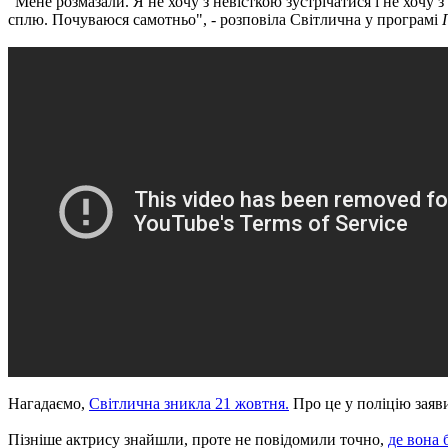
"Мене розмазали. Я не хочу з невісткою зустрічатися і не хочу 
сплю. Почуваюся самотньо", - розповіла Світлична у програмі
Нагадаємо,
Світлична зникла 21 жовтня.
Про це у поліцію заяви
Пізніше актрису знайшли, проте не повідомили точно,
де вона 