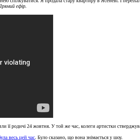
з нею спілкуватися. Я продала стару квартиру в Ясеневі. І переїх
Прямий ефір.
ли її родичі 24 жовтня. У той же час, колеги артистки стверджув
була весь цей час
. Було сказано, що вона знімається у шоу.