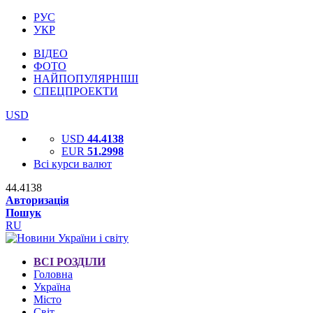
РУС
УКР
ВІДЕО
ФОТО
НАЙПОПУЛЯРНІШІ
СПЕЦПРОЕКТИ
USD
USD
44.4138
EUR
51.2998
Всі курси валют
44.4138
Авторизація
Пошук
RU
ВСІ РОЗДІЛИ
Головна
Україна
Місто
Світ