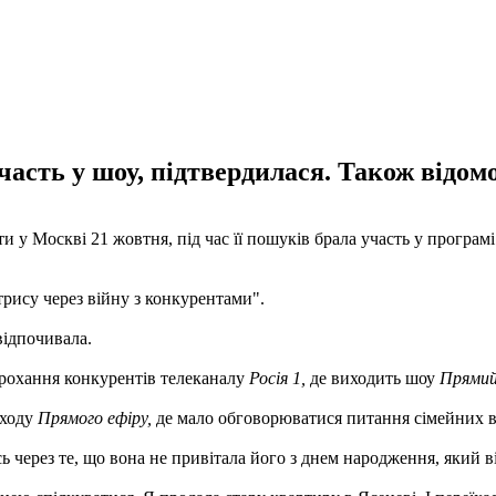
часть у шоу, підтвердилася. Також відомо
ти у Москві 21 жовтня, під час її пошуків брала участь у програм
трису через війну з конкурентами".
відпочивала.
прохання конкурентів телеканалу
Росія 1,
де виходить шоу
Прямий
иходу
Прямого ефіру,
де мало обговорюватися питання сімейних в
через те, що вона не привітала його з днем ​​народження, який в