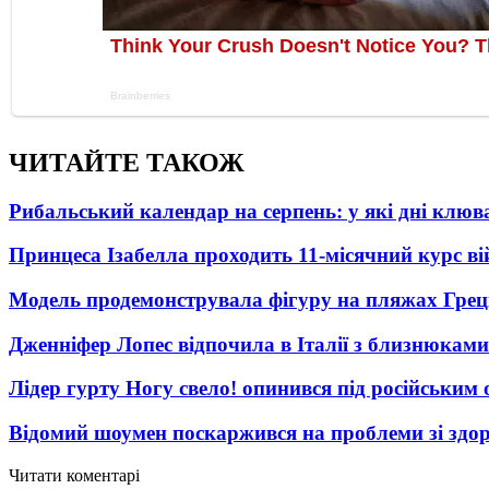
ЧИТАЙТЕ ТАКОЖ
Рибальський календар на серпень: у які дні клю
Принцеса Ізабелла проходить 11-місячний курс ві
Модель продемонструвала фігуру на пляжах Греці
Дженніфер Лопес відпочила в Італії з близнюками
Лідер гурту Ногу свело! опинився під російським 
Відомий шоумен поскаржився на проблеми зі здо
Читати коментарі