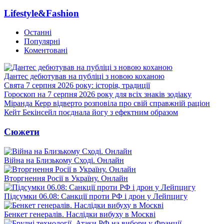
Lifestyle&Fashion
Останні
Популярні
Коментовані
Дантес дебютував на публіці з новою коханою
Свята 7 серпня 2026 року: історія, традиції
Гороскоп на 7 серпня 2026 року для всіх знаків зодіаку
Міранда Керр відверто розповіла про свій справжній раціон
Кейт Бекінсейл поєднала йогу з ефектним образом
Сюжети
Війна на Близькому Сході. Онлайн
Вторгнення Росії в Україну. Онлайн
Підсумки 06.08: Санкції проти РФ і дрон у Лейпцигу
Бенкет генералів. Наслідки вибуху в Москві