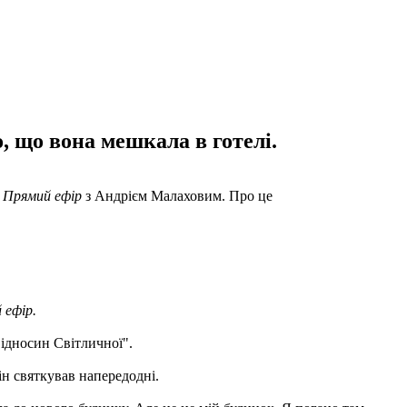
, що вона мешкала в готелі.
і
Прямий ефір
з Андрієм Малаховим. Про це
 ефір.
ідносин Світличної".
ін святкував напередодні.