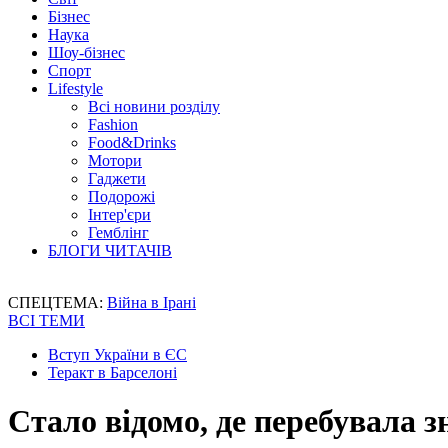
Бізнес
Наука
Шоу-бізнес
Спорт
Lifestyle
Всі новини розділу
Fashion
Food&Drinks
Мотори
Гаджети
Подорожі
Інтер'єри
Гемблінг
БЛОГИ ЧИТАЧІВ
СПЕЦТЕМА:
Війна в Ірані
ВСІ ТЕМИ
Вступ України в ЄС
Теракт в Барселоні
Стало відомо, де перебувала з