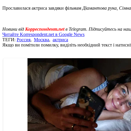
Прославилася актриса завдяки фільмам
Діамантова рука, Сімн
Новини від
Корреспондент.net
в Telegram. Підписуйтесь на на
Читайте Korrespondent.net в Google News
ТЕГИ:
Россия
,
Москва
,
актриса
Якщо ви помітили помилку, виділіть необхідний текст і натисніт