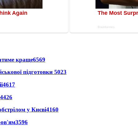
ватиме краще
6569
йськової підготовки
5023
ї
4617
4426
обстрілом у Києві
4160
ров'ям
3596