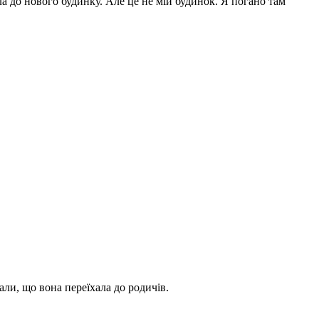
ала до нового будинку. Але це не мій будинок. Я погано там
али, що вона переїхала до родичів.