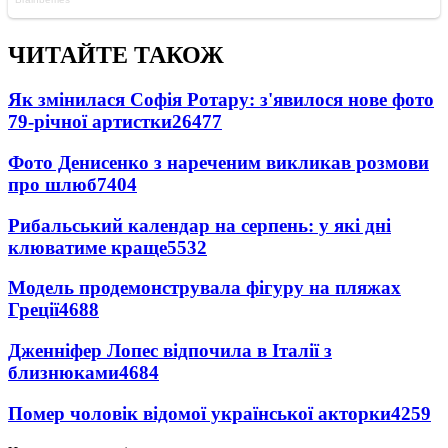
ЧИТАЙТЕ ТАКОЖ
Як змінилася Софія Ротару: з'явилося нове фото
79-річної артистки
26477
Фото Денисенко з нареченим викликав розмови
про шлюб
7404
Рибальський календар на серпень: у які дні
клюватиме краще
5532
Модель продемонструвала фігуру на пляжах
Греції
4688
Дженніфер Лопес відпочила в Італії з
близнюками
4684
Помер чоловік відомої української акторки
4259