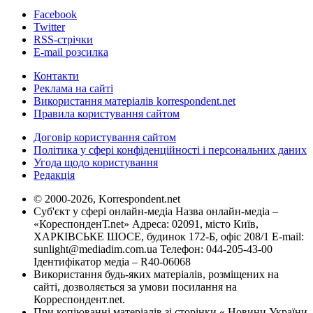
Facebook
Twitter
RSS-стрічки
E-mail розсилка
Контакти
Реклама на сайті
Використання матеріалів korrespondent.net
Правила користування сайтом
Договір користування сайтом
Політика у сфері конфіденційності і персональних даних
Угода щодо користування
Редакція
© 2000-2026, Korrespondent.net
Суб'єкт у сфері онлайн-медіа Назва онлайн-медіа –
«КореспонденТ.net» Адреса: 02091, місто Київ,
ХАРКІВСЬКЕ ШОСЕ, будинок 172-Б, офіс 208/1 E-mail:
sunlight@mediadim.com.ua
Телефон: 044-205-43-00
Ідентифікатор медіа – R40-06068
Використання будь-яких матеріалів, розміщених на
сайті, дозволяється за умови посилання на
Корреспондент.net.
При копіюванні матеріалів зі сторінки « Новини України