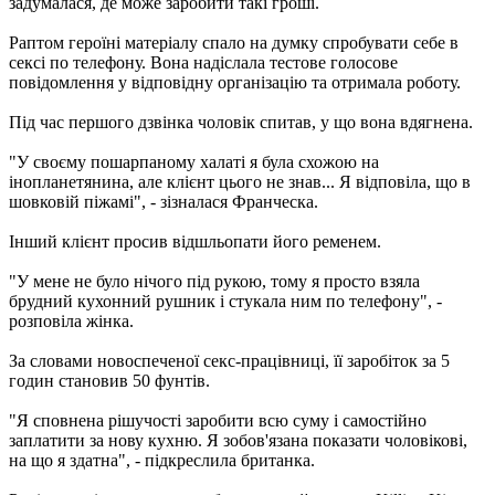
задумалася, де може заробити такі гроші.
Раптом героїні матеріалу спало на думку спробувати себе в
сексі по телефону. Вона надіслала тестове голосове
повідомлення у відповідну організацію та отримала роботу.
Під час першого дзвінка чоловік спитав, у що вона вдягнена.
"У своєму пошарпаному халаті я була схожою на
інопланетянина, але клієнт цього не знав... Я відповіла, що в
шовковій піжамі", - зізналася Франческа.
Інший клієнт просив відшльопати його ременем.
"У мене не було нічого під рукою, тому я просто взяла
брудний кухонний рушник і стукала ним по телефону", -
розповіла жінка.
За словами новоспеченої секс-працівниці, її заробіток за 5
годин становив 50 фунтів.
"Я сповнена рішучості заробити всю суму і самостійно
заплатити за нову кухню. Я зобов'язана показати чоловікові,
на що я здатна", - підкреслила британка.