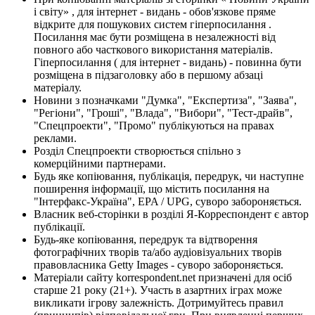
і світу» , для інтернет - видань - обов'язкове пряме
відкрите для пошукових систем гіперпосилання .
Посилання має бути розміщена в незалежності від
повного або часткового використання матеріалів.
Гіперпосилання ( для інтернет - видань) - повинна бути
розміщена в підзаголовку або в першому абзаці
матеріалу.
Новини з позначками "Думка", "Експертиза", "Заява",
"Регіони", "Гроші", "Влада", "Вибори", "Тест-драйв",
"Спецпроекти", "Промо" публікуються на правах
реклами.
Розділ Спецпроекти створюється спільно з
комерційними партнерами.
Будь яке копіювання, публікація, передрук, чи наступне
поширення інформації, що містить посилання на
"Інтерфакс-Україна", EPA / UPG, суворо забороняється.
Власник веб-сторінки в розділі Я-Корреспондент є автор
публікації.
Будь-яке копіювання, передрук та відтворення
фотографічних творів та/або аудіовізуальних творів
правовласника Getty Images - суворо забороняється.
Матеріали сайту korrespondent.net призначені для осіб
старше 21 року (21+). Участь в азартних іграх може
викликати ігрову залежність. Дотримуйтесь правил