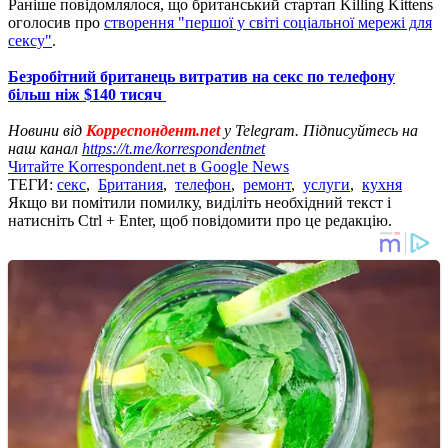
Раніше повідомлялося, що британський стартап Killing Kittens
оголосив про
створення "першої у світі соціальної мережі для
сексу"
.
Безробітний британець витратив на секс по телефону
більш ніж $140 тисяч
Новини від
Корреспондент.net
у Telegram. Підписуйтесь на
наш канал
https://t.me/korrespondentnet
Читайте Korrespondent.net в Google News
ТЕГИ:
секс
,
Британия
,
телефон
,
ремонт
,
услуги
,
кухня
Якщо ви помітили помилку, виділіть необхідний текст і
натисніть Ctrl + Enter, щоб повідомити про це редакцію.