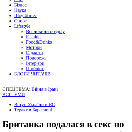
Бізнес
Наука
Шоу-бізнес
Спорт
Lifestyle
Всі новини розділу
Fashion
Food&Drinks
Мотори
Гаджети
Подорожі
Інтер'єри
Гемблінг
БЛОГИ ЧИТАЧІВ
СПЕЦТЕМА:
Війна в Ірані
ВСІ ТЕМИ
Вступ України в ЄС
Теракт в Барселоні
Британка подалася в секс по