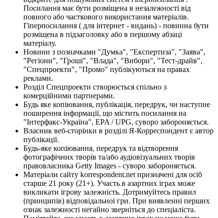
Посилання має бути розміщена в незалежності від
повного або часткового використання матеріалів.
Гіперпосилання ( для інтернет - видань) - повинна бути
розміщена в підзаголовку або в першому абзаці
матеріалу.
Новини з позначками "Думка", "Експертиза", "Заява",
"Регіони", "Гроші", "Влада", "Вибори", "Тест-драйв",
"Спецпроекти", "Промо" публікуються на правах
реклами.
Розділ Спецпроекти створюється спільно з
комерційними партнерами.
Будь яке копіювання, публікація, передрук, чи наступне
поширення інформації, що містить посилання на
"Інтерфакс-Україна", EPA / UPG, суворо забороняється.
Власник веб-сторінки в розділі Я-Корреспондент є автор
публікації.
Будь-яке копіювання, передрук та відтворення
фотографічних творів та/або аудіовізуальних творів
правовласника Getty Images - суворо забороняється.
Матеріали сайту korrespondent.net призначені для осіб
старше 21 року (21+). Участь в азартних іграх може
викликати ігрову залежність. Дотримуйтесь правил
(принципів) відповідальної гри. При виявленні перших
ознак залежності негайно зверніться до спеціаліста.