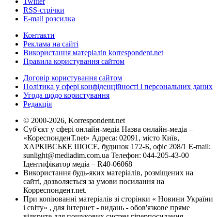
Twitter
RSS-стрічки
E-mail розсилка
Контакти
Реклама на сайті
Використання матеріалів korrespondent.net
Правила користування сайтом
Договір користування сайтом
Політика у сфері конфіденційності і персональних даних
Угода щодо користування
Редакція
© 2000-2026, Korrespondent.net
Суб'єкт у сфері онлайн-медіа Назва онлайн-медіа –
«КореспонденТ.net» Адреса: 02091, місто Київ,
ХАРКІВСЬКЕ ШОСЕ, будинок 172-Б, офіс 208/1 E-mail:
sunlight@mediadim.com.ua
Телефон: 044-205-43-00
Ідентифікатор медіа – R40-06068
Використання будь-яких матеріалів, розміщених на
сайті, дозволяється за умови посилання на
Корреспондент.net.
При копіюванні матеріалів зі сторінки « Новини України
і світу» , для інтернет - видань - обов'язкове пряме
відкрите для пошукових систем гіперпосилання .