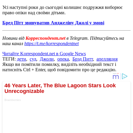
Усі наступні роки до сьогодні колишнє подружжя виборює
право опіки над своїми дітьми.
Бред Пітт звинуватив Анджеліну Джолі у змові
Новини від
Корреспондент.net
в Telegram. Підписуйтесь на
наш канал
https://t.me/korrespondentnet
Читайте Korrespondent.net в Google News
ТЕГИ:
дети
,
суд
,
Джоли
,
опека
,
Брэд Питт
,
апелляция
Якщо ви помітили помилку, виділіть необхідний текст і
натисніть Ctrl + Enter, щоб повідомити про це редакцію.