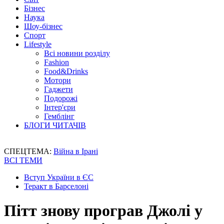
Бізнес
Наука
Шоу-бізнес
Спорт
Lifestyle
Всі новини розділу
Fashion
Food&Drinks
Мотори
Гаджети
Подорожі
Інтер'єри
Гемблінг
БЛОГИ ЧИТАЧІВ
СПЕЦТЕМА:
Війна в Ірані
ВСІ ТЕМИ
Вступ України в ЄС
Теракт в Барселоні
Пітт знову програв Джолі у