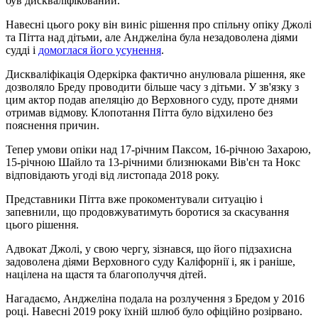
був дискваліфікований.
Навесні цього року він виніс рішення про спільну опіку Джолі
та Пітта над дітьми, але Анджеліна була незадоволена діями
судді і
домоглася його усунення
.
Дискваліфікація Одеркірка фактично анулювала рішення, яке
дозволяло Бреду проводити більше часу з дітьми. У зв'язку з
цим актор подав апеляцію до Верховного суду, проте днями
отримав відмову. Клопотання Пітта було відхилено без
пояснення причин.
Тепер умови опіки над 17-річним Паксом, 16-річною Захарою,
15-річною Шайло та 13-річними близнюками Вів'єн та Нокс
відповідають угоді від листопада 2018 року.
Представники Пітта вже прокоментували ситуацію і
запевнили, що продовжуватимуть боротися за скасування
цього рішення.
Адвокат Джолі, у свою чергу, зізнався, що його підзахисна
задоволена діями Верховного суду Каліфорнії і, як і раніше,
націлена на щастя та благополуччя дітей.
Нагадаємо, Анджеліна подала на розлучення з Бредом у 2016
році. Навесні 2019 року їхній шлюб було офіційно розірвано.