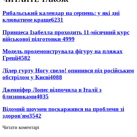
Рибальський календар на серпень: у які дні
клюватиме краще
6231
Принцеса Ізабелла проходить 11-місячний курс
військової підготовки
4999
Модель продемонструвала фігуру на пляжах
Греції
4582
Лідер гурту Ногу свело! опинився під російським
обстрілом у Києві
4088
Дженніфер Лопес відпочила в Італії з
близнюками
4035
Відомий шоумен поскаржився на проблеми зі
здоров'ям
3542
Читати коментарі