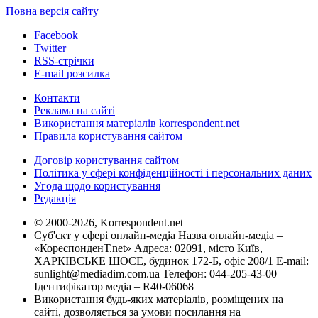
Повна версія сайту
Facebook
Twitter
RSS-стрічки
E-mail розсилка
Контакти
Реклама на сайті
Використання матеріалів korrespondent.net
Правила користування сайтом
Договір користування сайтом
Політика у сфері конфіденційності і персональних даних
Угода щодо користування
Редакція
© 2000-2026, Korrespondent.net
Суб'єкт у сфері онлайн-медіа Назва онлайн-медіа –
«КореспонденТ.net» Адреса: 02091, місто Київ,
ХАРКІВСЬКЕ ШОСЕ, будинок 172-Б, офіс 208/1 E-mail:
sunlight@mediadim.com.ua
Телефон: 044-205-43-00
Ідентифікатор медіа – R40-06068
Використання будь-яких матеріалів, розміщених на
сайті, дозволяється за умови посилання на