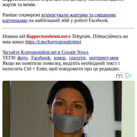
жартів та мемів.
Раніше соцмережі
відреагували жартами та смішними
картинками
на найбільший збій у роботі Facebook.
Новини від
Корреспондент.net
в Telegram. Підписуйтесь на
наш канал
https://t.me/korrespondentnet
Читайте Korrespondent.net в Google News
ТЕГИ:
фото
,
Facebook
,
юмор
,
соцсети
,
интернет-мем
Якщо ви помітили помилку, виділіть необхідний текст і
натисніть Ctrl + Enter, щоб повідомити про це редакцію.