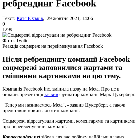
ребрендинг Facebook
Текст:
Катя Юськів
, 29 жовтня 2021, 14:06
0
1299
Фото: Twitter
Реакція соцмереж на перейменування Facebook
Після ребрендингу компанії Facebook
соцмережі заповнилися жартами та
смішними картинками на цю тему.
Компанія Facebook Inc. змінила назву на Meta. Про це в
онлайн-презентації
заявив
фундатор компанії Марк Цукерберг.
"Тепер ми називаємось Meta", - заявив Цукерберг, а також
представив новий логотип компанії.
Соцмережі відреагували жартами, коментарями та картинками
про перейменування компанії.
Корреспонден.net
зібрав для вас добірку найбільш вдалих