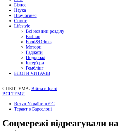
Бізнес
Наука
Шоу-бізнес
Спорт
Lifestyle
Всі новини розділу
Fashion
Food&Drinks
Мотори
Гаджети
Подорожі
Інтер'єри
Гемблінг
БЛОГИ ЧИТАЧІВ
СПЕЦТЕМА:
Війна в Ірані
ВСІ ТЕМИ
Вступ України в ЄС
Теракт в Барселоні
Cоцмережі відреагували на