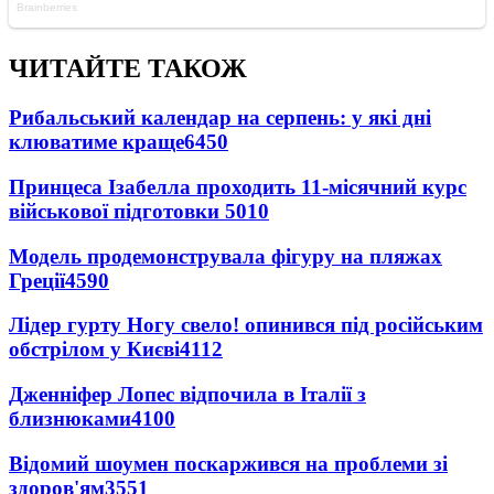
ЧИТАЙТЕ ТАКОЖ
Рибальський календар на серпень: у які дні
клюватиме краще
6450
Принцеса Ізабелла проходить 11-місячний курс
військової підготовки
5010
Модель продемонструвала фігуру на пляжах
Греції
4590
Лідер гурту Ногу свело! опинився під російським
обстрілом у Києві
4112
Дженніфер Лопес відпочила в Італії з
близнюками
4100
Відомий шоумен поскаржився на проблеми зі
здоров'ям
3551