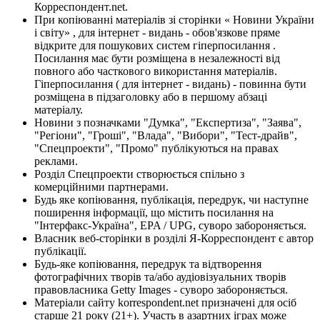
Корреспондент.net.
При копіюванні матеріалів зі сторінки « Новини України
і світу» , для інтернет - видань - обов'язкове пряме
відкрите для пошукових систем гіперпосилання .
Посилання має бути розміщена в незалежності від
повного або часткового використання матеріалів.
Гіперпосилання ( для інтернет - видань) - повинна бути
розміщена в підзаголовку або в першому абзаці
матеріалу.
Новини з позначками "Думка", "Експертиза", "Заява",
"Регіони", "Гроші", "Влада", "Вибори", "Тест-драйв",
"Спецпроекти", "Промо" публікуються на правах
реклами.
Розділ Спецпроекти створюється спільно з
комерційними партнерами.
Будь яке копіювання, публікація, передрук, чи наступне
поширення інформації, що містить посилання на
"Інтерфакс-Україна", EPA / UPG, суворо забороняється.
Власник веб-сторінки в розділі Я-Корреспондент є автор
публікації.
Будь-яке копіювання, передрук та відтворення
фотографічних творів та/або аудіовізуальних творів
правовласника Getty Images - суворо забороняється.
Матеріали сайту korrespondent.net призначені для осіб
старше 21 року (21+). Участь в азартних іграх може