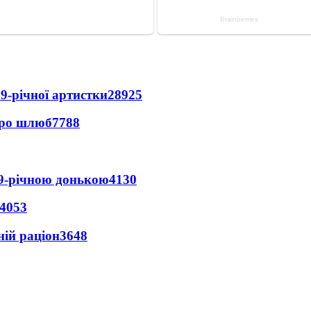
9-річної артистки
28925
про шлюб
7788
 9-річною донькою
4130
4053
ній раціон
3648