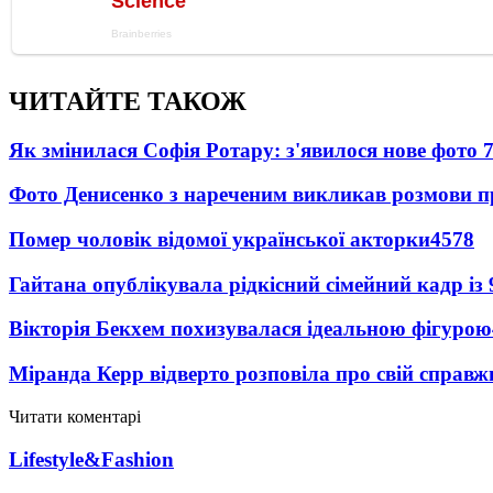
ЧИТАЙТЕ ТАКОЖ
Як змінилася Софія Ротару: з'явилося нове фото 7
Фото Денисенко з нареченим викликав розмови 
Помер чоловік відомої української акторки
4578
Гайтана опублікувала рідкісний сімейний кадр із
Вікторія Бекхем похизувалася ідеальною фігурою
Міранда Керр відверто розповіла про свій справж
Читати коментарі
Lifestyle&Fashion