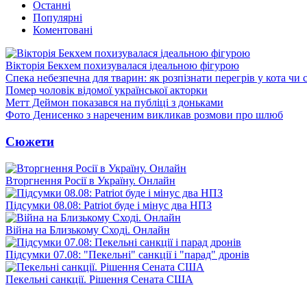
Останні
Популярні
Коментовані
Вікторія Бекхем похизувалася ідеальною фігурою
Спека небезпечна для тварин: як розпізнати перегрів у кота чи 
Помер чоловік відомої української акторки
Метт Деймон показався на публіці з доньками
Фото Денисенко з нареченим викликав розмови про шлюб
Сюжети
Вторгнення Росії в Україну. Онлайн
Підсумки 08.08: Patriot буде і мінус два НПЗ
Війна на Близькому Сході. Онлайн
Підсумки 07.08: "Пекельні" санкції і "парад" дронів
Пекельні санкції. Рішення Сената США