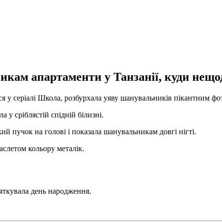
кам апартаменти у Танзанії, куди нещо
я у серіалі Школа, розбурхала уяву шанувальників пікантним фото
а у сріблястій спідній білизні.
ий пучок на голові і показала шанувальникам довгі нігті.
аслетом кольору металік.
яткувала день народження.