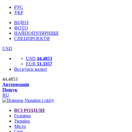
РУС
УКР
ВІДЕО
ФОТО
НАЙПОПУЛЯРНІШІ
СПЕЦПРОЕКТИ
USD
USD
44.4853
EUR
51.3357
Всі курси валют
44.4853
Авторизація
Пошук
RU
ВСІ РОЗДІЛИ
Головна
Україна
Місто
Світ