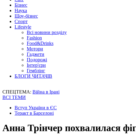
Бізнес
Наука
Шоу-бізнес
Спорт
Lifestyle
Всі новини розділу
Fashion
Food&Drinks
Мотори
Гаджети
Подорожі
Інтер'єри
Гемблінг
БЛОГИ ЧИТАЧІВ
СПЕЦТЕМА:
Війна в Ірані
ВСІ ТЕМИ
Вступ України в ЄС
Теракт в Барселоні
Анна Трінчер похвалилася фіг