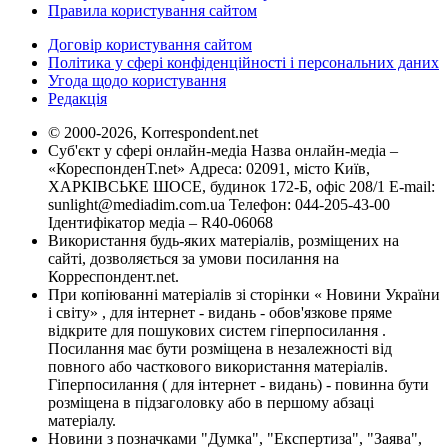
Правила користування сайтом
Договір користування сайтом
Політика у сфері конфіденційності і персональних даних
Угода щодо користування
Редакція
© 2000-2026, Korrespondent.net
Суб'єкт у сфері онлайн-медіа Назва онлайн-медіа –
«КореспонденТ.net» Адреса: 02091, місто Київ,
ХАРКІВСЬКЕ ШОСЕ, будинок 172-Б, офіс 208/1 E-mail:
sunlight@mediadim.com.ua
Телефон: 044-205-43-00
Ідентифікатор медіа – R40-06068
Використання будь-яких матеріалів, розміщених на
сайті, дозволяється за умови посилання на
Корреспондент.net.
При копіюванні матеріалів зі сторінки « Новини України
і світу» , для інтернет - видань - обов'язкове пряме
відкрите для пошукових систем гіперпосилання .
Посилання має бути розміщена в незалежності від
повного або часткового використання матеріалів.
Гіперпосилання ( для інтернет - видань) - повинна бути
розміщена в підзаголовку або в першому абзаці
матеріалу.
Новини з позначками "Думка", "Експертиза", "Заява",