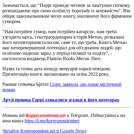
Зазначається, що "Перрі проведе читачів за лаштунки ситкому,
розповідаючи про свою особисту боротьбу із залежністю". Він
обіцяє шанувальникам чесну книгу, наповнену його фірмовим
гумором.
"Нам потрібен гумор, нам потрібен катарсис, нам треба
узгодити щось, і екстраординарна історія Метью, розказана
його неповторним голосом, саме те, що треба. Книга Метью
має неперевершений потенціал для об'єднання людей, що
особливо надихає зараз, у період ізоляції та поділу", -
наголосила видавець Flatiron Books Меган Лінч.
Назва та точна дата виходу мемуарів наразі невідомі.
Презентацію книги заплановано на осінь 2022 року.
Раніше співачка Брітні
Спірс заявила, що пише містичний
роман
.
Друзі принца Гаррі злякалися згадки в його мемуарах
Новини від
Корреспондент.net
в Telegram. Підписуйтесь на
наш канал
https://t.me/korrespondentnet
Читайте Korrespondent.net в Google News