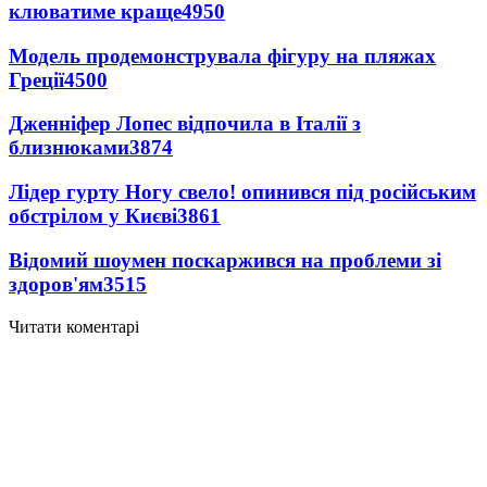
клюватиме краще
4950
Модель продемонструвала фігуру на пляжах
Греції
4500
Дженніфер Лопес відпочила в Італії з
близнюками
3874
Лідер гурту Ногу свело! опинився під російським
обстрілом у Києві
3861
Відомий шоумен поскаржився на проблеми зі
здоров'ям
3515
Читати коментарі