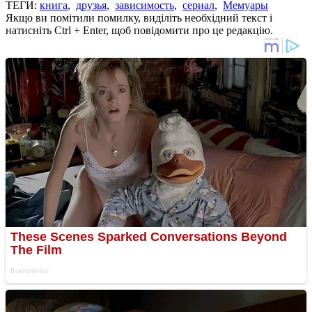
ТЕГИ:
книга
,
друзья
,
зависимость
,
сериал
,
Мемуары
Якщо ви помітили помилку, виділіть необхідний текст і
натисніть Ctrl + Enter, щоб повідомити про це редакцію.