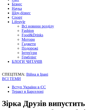
Бізнес
Наука
Шоу-бізнес
Спорт
Lifestyle
Всі новини розділу
Fashion
Food&Drinks
Мотори
Гаджети
Подорожі
Інтер'єри
Гемблінг
БЛОГИ ЧИТАЧІВ
СПЕЦТЕМА:
Війна в Ірані
ВСІ ТЕМИ
Вступ України в ЄС
Теракт в Барселоні
Зірка Друзів випустить