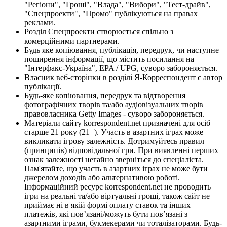
"Регіони", "Гроші", "Влада", "Вибори", "Тест-драйв",
"Спецпроекти", "Промо" публікуються на правах
реклами.
Розділ Спецпроекти створюється спільно з
комерційними партнерами.
Будь яке копіювання, публікація, передрук, чи наступне
поширення інформації, що містить посилання на
"Інтерфакс-Україна", EPA / UPG, суворо забороняється.
Власник веб-сторінки в розділі Я-Корреспондент є автор
публікації.
Будь-яке копіювання, передрук та відтворення
фотографічних творів та/або аудіовізуальних творів
правовласника Getty Images - суворо забороняється.
Матеріали сайту korrespondent.net призначені для осіб
старше 21 року (21+). Участь в азартних іграх може
викликати ігрову залежність. Дотримуйтесь правил
(принципів) відповідальної гри. При виявленні перших
ознак залежності негайно зверніться до спеціаліста.
Пам'ятайте, що участь в азартних іграх не може бути
джерелом доходів або альтернативою роботі.
Інформаційний ресурс korrespondent.net не проводить
ігри на реальні та/або віртуальні гроші, також сайт не
приймає ні в якій формі оплату ставок та інших
платежів, які пов’язані/можуть бути пов’язані з
азартними іграми, букмекерами чи тоталізаторами. Будь-