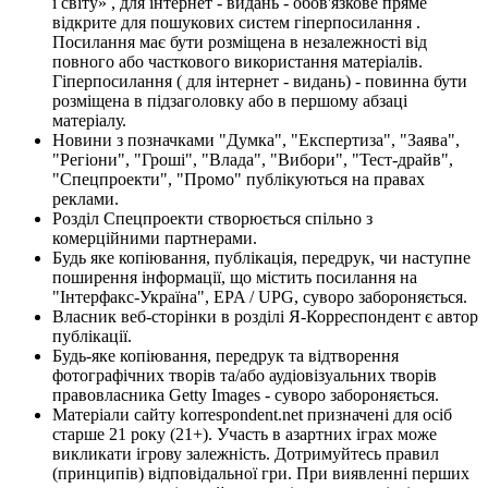
і світу» , для інтернет - видань - обов'язкове пряме
відкрите для пошукових систем гіперпосилання .
Посилання має бути розміщена в незалежності від
повного або часткового використання матеріалів.
Гіперпосилання ( для інтернет - видань) - повинна бути
розміщена в підзаголовку або в першому абзаці
матеріалу.
Новини з позначками "Думка", "Експертиза", "Заява",
"Регіони", "Гроші", "Влада", "Вибори", "Тест-драйв",
"Спецпроекти", "Промо" публікуються на правах
реклами.
Розділ Спецпроекти створюється спільно з
комерційними партнерами.
Будь яке копіювання, публікація, передрук, чи наступне
поширення інформації, що містить посилання на
"Інтерфакс-Україна", EPA / UPG, суворо забороняється.
Власник веб-сторінки в розділі Я-Корреспондент є автор
публікації.
Будь-яке копіювання, передрук та відтворення
фотографічних творів та/або аудіовізуальних творів
правовласника Getty Images - суворо забороняється.
Матеріали сайту korrespondent.net призначені для осіб
старше 21 року (21+). Участь в азартних іграх може
викликати ігрову залежність. Дотримуйтесь правил
(принципів) відповідальної гри. При виявленні перших