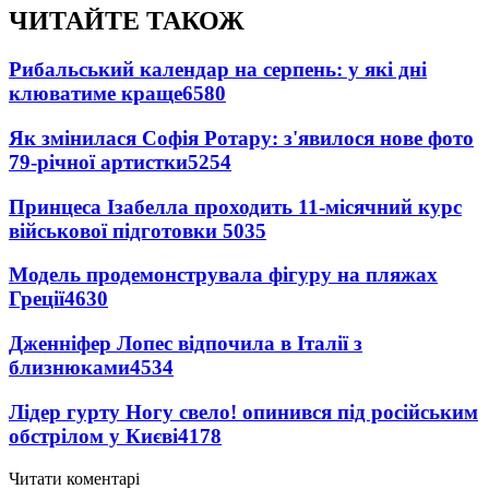
ЧИТАЙТЕ ТАКОЖ
Рибальський календар на серпень: у які дні
клюватиме краще
6580
Як змінилася Софія Ротару: з'явилося нове фото
79-річної артистки
5254
Принцеса Ізабелла проходить 11-місячний курс
військової підготовки
5035
Модель продемонструвала фігуру на пляжах
Греції
4630
Дженніфер Лопес відпочила в Італії з
близнюками
4534
Лідер гурту Ногу свело! опинився під російським
обстрілом у Києві
4178
Читати коментарі