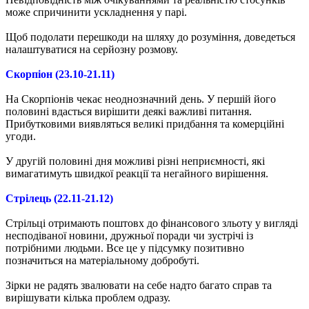
може спричинити ускладнення у парі.
Щоб подолати перешкоди на шляху до розуміння, доведеться
налаштуватися на серйозну розмову.
Скорпіон (23.10-21.11)
На Скорпіонів чекає неоднозначний день. У першій його
половині вдасться вирішити деякі важливі питання.
Прибутковими виявляться великі придбання та комерційні
угоди.
У другій половині дня можливі різні неприємності, які
вимагатимуть швидкої реакції та негайного вирішення.
Стрілець (22.11-21.12)
Стрільці отримають поштовх до фінансового зльоту у вигляді
несподіваної новини, дружньої поради чи зустрічі із
потрібними людьми. Все це у підсумку позитивно
позначиться на матеріальному добробуті.
Зірки не радять звалювати на себе надто багато справ та
вирішувати кілька проблем одразу.