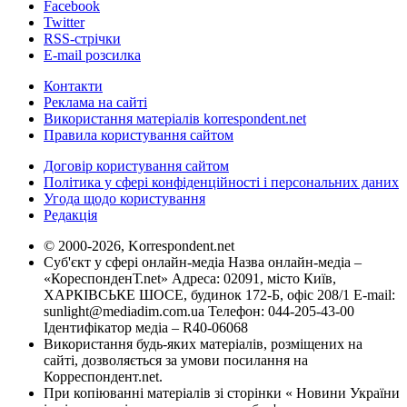
Facebook
Twitter
RSS-стрічки
E-mail розсилка
Контакти
Реклама на сайті
Використання матеріалів korrespondent.net
Правила користування сайтом
Договір користування сайтом
Політика у сфері конфіденційності і персональних даних
Угода щодо користування
Редакція
© 2000-2026, Korrespondent.net
Суб'єкт у сфері онлайн-медіа Назва онлайн-медіа –
«КореспонденТ.net» Адреса: 02091, місто Київ,
ХАРКІВСЬКЕ ШОСЕ, будинок 172-Б, офіс 208/1 E-mail:
sunlight@mediadim.com.ua
Телефон: 044-205-43-00
Ідентифікатор медіа – R40-06068
Використання будь-яких матеріалів, розміщених на
сайті, дозволяється за умови посилання на
Корреспондент.net.
При копіюванні матеріалів зі сторінки « Новини України