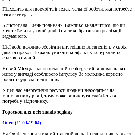
Підходить для творчої та інтелектуальної роботи, яка потребує
багато енергії.
5 листопада – день починань. Важливо визначитися, що ви
хочете бачити у своїй долі, і сміливо братися до реалізації
задуманого.
Цієї доби важливо зберігати внутрішню впевненість у своїх
діях та правоті. Бажано уникати конфліктів та бурхливих
спалахів емоцій.
Новий Місяць – короткочасний період, який впливає на все
живе у вигляді особливого імпульсу. За молодика корисно
робити будь-які починання.
У цей час енергетичні ресурси людини знаходяться на
мінімальному рівні, тому може виникнути слабкість та
потреба у відпочинку.
Гороскоп для всіх знаків зодіаку
Овен (21.03-19.04)
На Овнів чекає активний творчий день. Представникам знаку