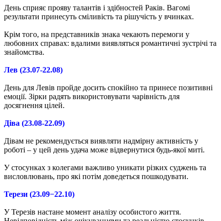
День сприяє прояву талантів і здібностей Раків. Вагомі
результати принесуть сміливість та рішучість у вчинках.
Крім того, на представників знака чекають перемоги у
любовних справах: вдалими виявляться романтичні зустрічі та
знайомства.
Лев (23.07-22.08)
День для Левів пройде досить спокійно та принесе позитивні
емоції. Зірки радять використовувати чарівність для
досягнення цілей.
Діва (23.08-22.09)
Дівам не рекомендується виявляти надмірну активність у
роботі – у цей день удача може відвернутися будь-якої миті.
У стосунках з колегами важливо уникати різких суджень та
висловлювань, про які потім доведеться пошкодувати.
Терези (23.09−22.10)
У Терезів настане момент аналізу особистого життя.
Невідповідність між очікуваннями та реальністю стосунків