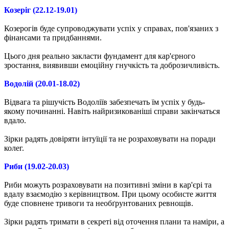
Козеріг (22.12-19.01)
Козерогів буде супроводжувати успіх у справах, пов'язаних з
фінансами та придбаннями.
Цього дня реально закласти фундамент для кар'єрного
зростання, виявивши емоційну гнучкість та доброзичливість.
Водолій (20.01-18.02)
Відвага та рішучість Водоліїв забезпечать їм успіх у будь-
якому починанні. Навіть найризикованіші справи закінчаться
вдало.
Зірки радять довіряти інтуїції та не розраховувати на поради
колег.
Риби (19.02-20.03)
Риби можуть розраховувати на позитивні зміни в кар'єрі та
вдалу взаємодію з керівництвом. При цьому особисте життя
буде сповнене тривоги та необґрунтованих ревнощів.
Зірки радять тримати в секреті від оточення плани та наміри, а