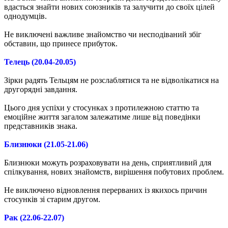
вдасться знайти нових союзників та залучити до своїх цілей
однодумців.
Не виключені важливе знайомство чи несподіваний збіг
обставин, що принесе прибуток.
Телець (20.04-20.05)
Зірки радять Тельцям не розслаблятися та не відволікатися на
другорядні завдання.
Цього дня успіхи у стосунках з протилежною статтю та
емоційне життя загалом залежатиме лише від поведінки
представників знака.
Близнюки (21.05-21.06)
Близнюки можуть розраховувати на день, сприятливий для
спілкування, нових знайомств, вирішення побутових проблем.
Не виключено відновлення перерваних із якихось причин
стосунків зі старим другом.
Рак (22.06-22.07)