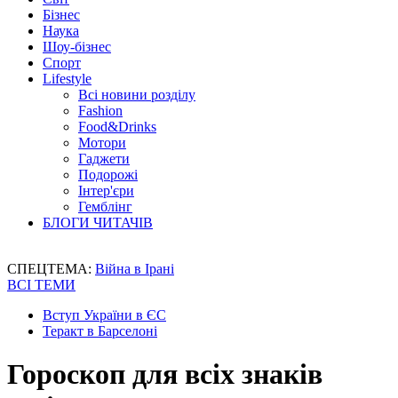
Бізнес
Наука
Шоу-бізнес
Спорт
Lifestyle
Всі новини розділу
Fashion
Food&Drinks
Мотори
Гаджети
Подорожі
Інтер'єри
Гемблінг
БЛОГИ ЧИТАЧІВ
СПЕЦТЕМА:
Війна в Ірані
ВСІ ТЕМИ
Вступ України в ЄС
Теракт в Барселоні
Гороскоп для всіх знаків