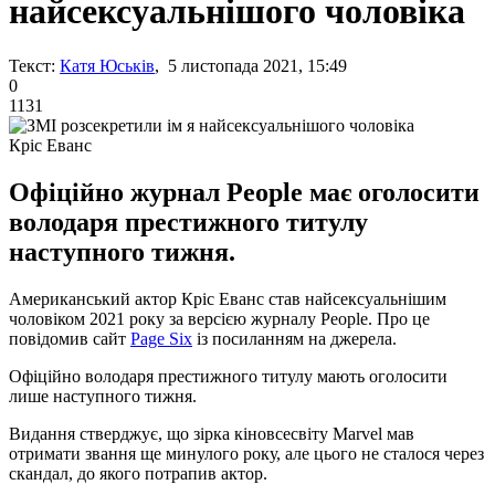
найсексуальнішого чоловіка
Текст:
Катя Юськів
, 5 листопада 2021, 15:49
0
1131
Кріс Еванс
Офіційно журнал People має оголосити
володаря престижного титулу
наступного тижня.
Американський актор Кріс Еванс став найсексуальнішим
чоловіком 2021 року за версією журналу People. Про це
повідомив сайт
Page Six
із посиланням на джерела.
Офіційно володаря престижного титулу мають оголосити
лише наступного тижня.
Видання стверджує, що зірка кіновсесвіту Marvel мав
отримати звання ще минулого року, але цього не сталося через
скандал, до якого потрапив актор.