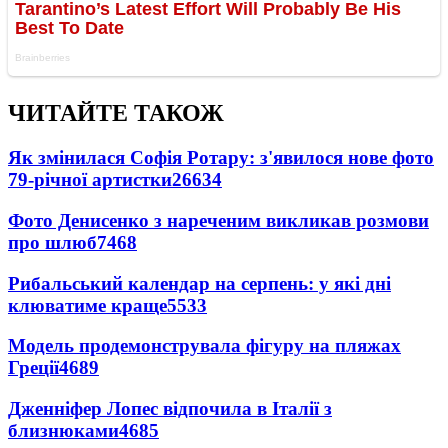
ЧИТАЙТЕ ТАКОЖ
Як змінилася Софія Ротару: з'явилося нове фото
79-річної артистки
26634
Фото Денисенко з нареченим викликав розмови
про шлюб
7468
Рибальський календар на серпень: у які дні
клюватиме краще
5533
Модель продемонструвала фігуру на пляжах
Греції
4689
Дженніфер Лопес відпочила в Італії з
близнюками
4685