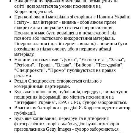
Використання будь-яких матеріалів, розміщених на
сайті, дозволяється за умови посилання на
Корреспондент.net.
При копіюванні матеріалів зі сторінки « Новини України
і світу» , для інтернет - видань - обов'язкове пряме
відкрите для пошукових систем гіперпосилання .
Посилання має бути розміщена в незалежності від
повного або часткового використання матеріалів.
Гіперпосилання ( для інтернет - видань) - повинна бути
розміщена в підзаголовку або в першому абзаці
матеріалу.
Новини з позначками "Думка", "Експертиза", "Заява",
"Регіони", "Гроші", "Влада", "Вибори", "Тест-драйв",
"Спецпроекти", "Промо" публікуються на правах
реклами.
Розділ Спецпроекти створюється спільно з
комерційними партнерами.
Будь яке копіювання, публікація, передрук, чи наступне
поширення інформації, що містить посилання на
"Інтерфакс-Україна", EPA / UPG, суворо забороняється.
Власник веб-сторінки в розділі Я-Корреспондент є автор
публікації.
Будь-яке копіювання, передрук та відтворення
фотографічних творів та/або аудіовізуальних творів
правовласника Getty Images - суворо забороняється.