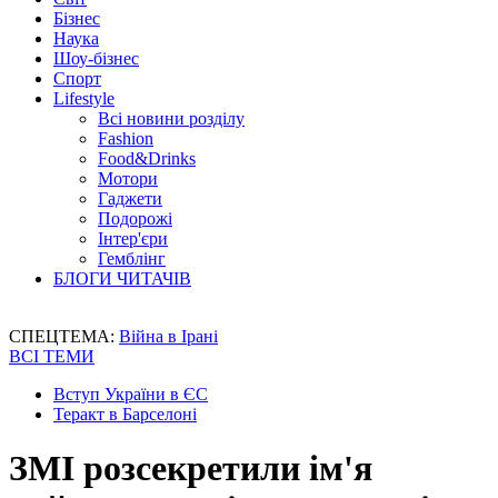
Бізнес
Наука
Шоу-бізнес
Спорт
Lifestyle
Всі новини розділу
Fashion
Food&Drinks
Мотори
Гаджети
Подорожі
Інтер'єри
Гемблінг
БЛОГИ ЧИТАЧІВ
СПЕЦТЕМА:
Війна в Ірані
ВСІ ТЕМИ
Вступ України в ЄС
Теракт в Барселоні
ЗМІ розсекретили ім'я