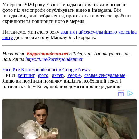
У вересні 2020 року Еванс випадково завантажив оголене
фото під час спроби опублікувати відео в Instagram. Він
швидко видалив зображення, проте фанати встигли зробити
скріншоти та поширити його в мережі.
Нагадаємо, минулого року
звання найсексуальнішого чоловіка
світу
дісталося актору Майклу Б. Джордану.
Новини від
Корреспондент.net
в Telegram. Підписуйтесь на
наш канал
https://t.me/korrespondentnet
Читайте Korrespondent.net в Google News
ТЕГИ:
рейтинг
,
фото
,
актер
,
People
,
самые сексуальные
Якщо ви помітили помилку, виділіть необхідний текст і
натисніть Ctrl + Enter, щоб повідомити про це редакцію.