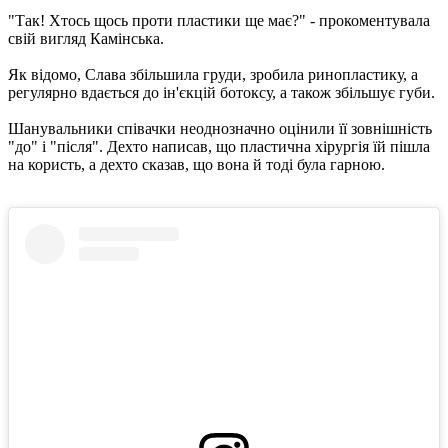
"Так! Хтось щось проти пластики ще має?" - прокоментувала
свій вигляд Камінська.
Як відомо, Слава збільшила груди, зробила ринопластику, а
регулярно вдається до ін'єкцій ботоксу, а також збільшує губи.
Шанувальники співачки неоднозначно оцінили її зовнішність
"до" і "після". Дехто написав, що пластична хірургія їй пішла
на користь, а дехто сказав, що вона й тоді була гарною.