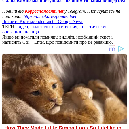
Слава Камінська виступила з першим сольним концертом
Новини від
Корреспондент.net
у Telegram. Підписуйтесь на
наш канал
https://t.me/korrespondentnet
Читайте Korrespondent.net в Google News
ТЕГИ:
видео
,
пластическая хирургия
,
пластические
операции
,
певица
Якщо ви помітили помилку, виділіть необхідний текст і
натисніть Ctrl + Enter, щоб повідомити про це редакцію.