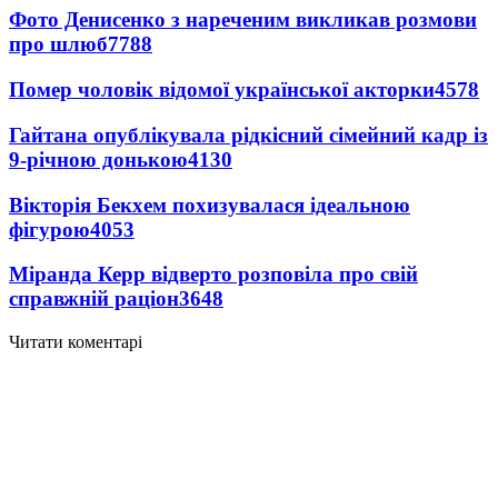
Фото Денисенко з нареченим викликав розмови
про шлюб
7788
Помер чоловік відомої української акторки
4578
Гайтана опублікувала рідкісний сімейний кадр із
9-річною донькою
4130
Вікторія Бекхем похизувалася ідеальною
фігурою
4053
Міранда Керр відверто розповіла про свій
справжній раціон
3648
Читати коментарі