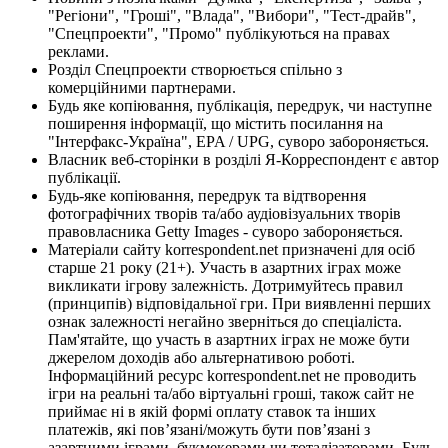
"Регіони", "Гроші", "Влада", "Вибори", "Тест-драйв",
"Спецпроекти", "Промо" публікуються на правах
реклами.
Розділ Спецпроекти створюється спільно з
комерційними партнерами.
Будь яке копіювання, публікація, передрук, чи наступне
поширення інформації, що містить посилання на
"Інтерфакс-Україна", EPA / UPG, суворо забороняється.
Власник веб-сторінки в розділі Я-Корреспондент є автор
публікації.
Будь-яке копіювання, передрук та відтворення
фотографічних творів та/або аудіовізуальних творів
правовласника Getty Images - суворо забороняється.
Матеріали сайту korrespondent.net призначені для осіб
старше 21 року (21+). Участь в азартних іграх може
викликати ігрову залежність. Дотримуйтесь правил
(принципів) відповідальної гри. При виявленні перших
ознак залежності негайно зверніться до спеціаліста.
Пам'ятайте, що участь в азартних іграх не може бути
джерелом доходів або альтернативою роботі.
Інформаційний ресурс korrespondent.net не проводить
ігри на реальні та/або віртуальні гроші, також сайт не
приймає ні в якій формі оплату ставок та інших
платежів, які пов’язані/можуть бути пов’язані з
азартними іграми, букмекерами чи тоталізаторами. Будь-