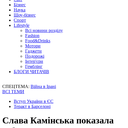
Бізнес
Наука
Шоу-бізнес
Спорт
Lifestyle
Всі новини розділу
Fashion
Food&Drinks
Мотори
Гаджети
Подорожі
Інтер'єри
Гемблінг
БЛОГИ ЧИТАЧІВ
СПЕЦТЕМА:
Війна в Ірані
ВСІ ТЕМИ
Вступ України в ЄС
Теракт в Барселоні
Слава Камінська показала