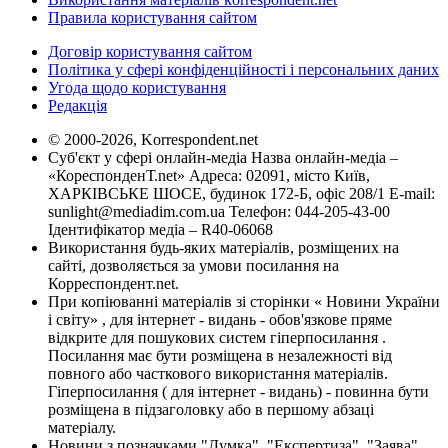
Правила користування сайтом
Договір користування сайтом
Політика у сфері конфіденційності і персональних даних
Угода щодо користування
Редакція
© 2000-2026, Korrespondent.net
Суб'єкт у сфері онлайн-медіа Назва онлайн-медіа –
«КореспонденТ.net» Адреса: 02091, місто Київ,
ХАРКІВСЬКЕ ШОСЕ, будинок 172-Б, офіс 208/1 E-mail:
sunlight@mediadim.com.ua
Телефон: 044-205-43-00
Ідентифікатор медіа – R40-06068
Використання будь-яких матеріалів, розміщених на
сайті, дозволяється за умови посилання на
Корреспондент.net.
При копіюванні матеріалів зі сторінки « Новини України
і світу» , для інтернет - видань - обов'язкове пряме
відкрите для пошукових систем гіперпосилання .
Посилання має бути розміщена в незалежності від
повного або часткового використання матеріалів.
Гіперпосилання ( для інтернет - видань) - повинна бути
розміщена в підзаголовку або в першому абзаці
матеріалу.
Новини з позначками "Думка", "Експертиза", "Заява",