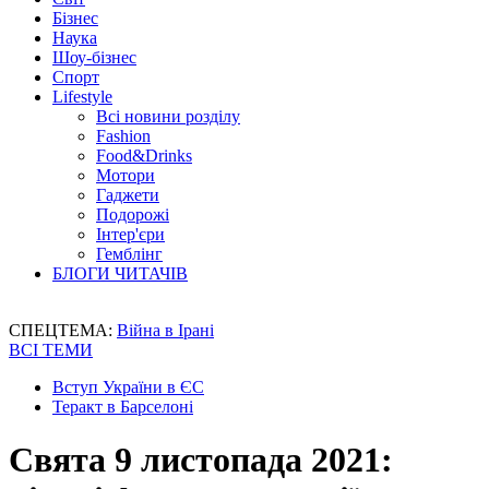
Бізнес
Наука
Шоу-бізнес
Спорт
Lifestyle
Всі новини розділу
Fashion
Food&Drinks
Мотори
Гаджети
Подорожі
Інтер'єри
Гемблінг
БЛОГИ ЧИТАЧІВ
СПЕЦТЕМА:
Війна в Ірані
ВСІ ТЕМИ
Вступ України в ЄС
Теракт в Барселоні
Свята 9 листопада 2021: