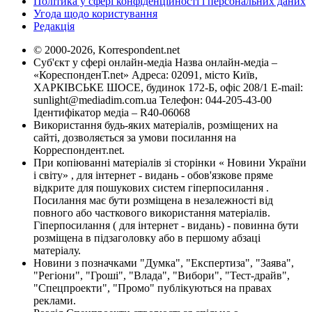
Політика у сфері конфіденційності і персональних даних
Угода щодо користування
Редакція
© 2000-2026, Korrespondent.net
Суб'єкт у сфері онлайн-медіа Назва онлайн-медіа –
«КореспонденТ.net» Адреса: 02091, місто Київ,
ХАРКІВСЬКЕ ШОСЕ, будинок 172-Б, офіс 208/1 E-mail:
sunlight@mediadim.com.ua
Телефон: 044-205-43-00
Ідентифікатор медіа – R40-06068
Використання будь-яких матеріалів, розміщених на
сайті, дозволяється за умови посилання на
Корреспондент.net.
При копіюванні матеріалів зі сторінки « Новини України
і світу» , для інтернет - видань - обов'язкове пряме
відкрите для пошукових систем гіперпосилання .
Посилання має бути розміщена в незалежності від
повного або часткового використання матеріалів.
Гіперпосилання ( для інтернет - видань) - повинна бути
розміщена в підзаголовку або в першому абзаці
матеріалу.
Новини з позначками "Думка", "Експертиза", "Заява",
"Регіони", "Гроші", "Влада", "Вибори", "Тест-драйв",
"Спецпроекти", "Промо" публікуються на правах
реклами.