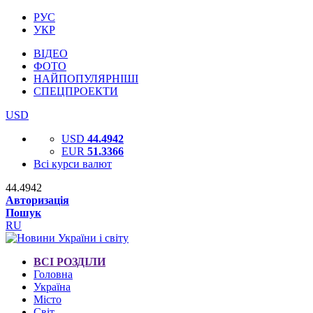
РУС
УКР
ВІДЕО
ФОТО
НАЙПОПУЛЯРНІШІ
СПЕЦПРОЕКТИ
USD
USD
44.4942
EUR
51.3366
Всі курси валют
44.4942
Авторизація
Пошук
RU
ВСІ РОЗДІЛИ
Головна
Україна
Місто
Світ