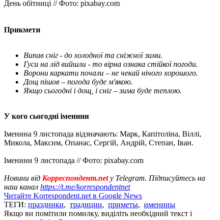
День обітниці // Фото: pixabay.com
Прикмети
Випав сніг - до холодної та сніжної зими.
Гуси на лід вийшли - то вірна ознака стійкої погоди.
Ворони каркати почали – не чекай нічого хорошого.
Дощ пішов – погода буде м'якою.
Якщо сьогодні і дощ, і сніг – зима буде теплою.
У кого сьогодні іменини
Іменина 9 листопада відзначають: Марк, Капітоліна, Віллі,
Микола, Максим, Опанас, Сергій, Андрій, Степан, Іван.
Іменини 9 листопада // Фото: pixabay.com
Новини від
Корреспондент.net
у Telegram. Підписуйтесь на
наш канал
https://t.me/korrespondentnet
Читайте Korrespondent.net в Google News
ТЕГИ:
праздники
,
традиции
,
приметы
,
именины
Якщо ви помітили помилку, виділіть необхідний текст і