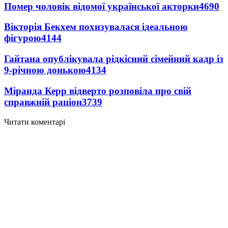
Помер чоловік відомої української акторки
4690
Вікторія Бекхем похизувалася ідеальною
фігурою
4144
Гайтана опублікувала рідкісний сімейний кадр із
9-річною донькою
4134
Міранда Керр відверто розповіла про свій
справжній раціон
3739
Читати коментарі