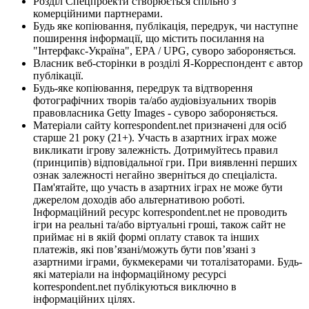
Розділ Спецпроекти створюється спільно з
комерційними партнерами.
Будь яке копіювання, публікація, передрук, чи наступне
поширення інформації, що містить посилання на
"Інтерфакс-Україна", EPA / UPG, суворо забороняється.
Власник веб-сторінки в розділі Я-Корреспондент є автор
публікації.
Будь-яке копіювання, передрук та відтворення
фотографічних творів та/або аудіовізуальних творів
правовласника Getty Images - суворо забороняється.
Матеріали сайту korrespondent.net призначені для осіб
старше 21 року (21+). Участь в азартних іграх може
викликати ігрову залежність. Дотримуйтесь правил
(принципів) відповідальної гри. При виявленні перших
ознак залежності негайно зверніться до спеціаліста.
Пам'ятайте, що участь в азартних іграх не може бути
джерелом доходів або альтернативою роботі.
Інформаційний ресурс korrespondent.net не проводить
ігри на реальні та/або віртуальні гроші, також сайт не
приймає ні в якій формі оплату ставок та інших
платежів, які пов’язані/можуть бути пов’язані з
азартними іграми, букмекерами чи тоталізаторами. Будь-
які матеріали на інформаційному ресурсі
korrespondent.net публікуються виключно в
інформаційних цілях.