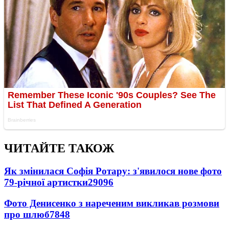
ЧИТАЙТЕ ТАКОЖ
Як змінилася Софія Ротару: з'явилося нове фото
79-річної артистки
29096
Фото Денисенко з нареченим викликав розмови
про шлюб
7848