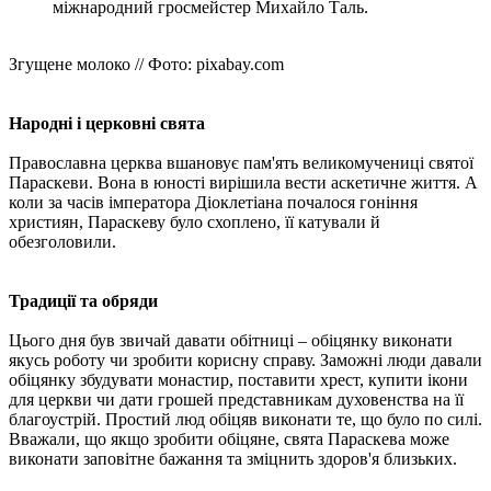
міжнародний гросмейстер Михайло Таль.
Згущене молоко // Фото: pixabay.com
Народні і церковні свята
Православна церква вшановує пам'ять великомучениці святої
Параскеви. Вона в юності вирішила вести аскетичне життя. А
коли за часів імператора Діоклетіана почалося гоніння
християн, Параскеву було схоплено, її катували й
обезголовили.
Традиції та обряди
Цього дня був звичай давати обітниці – обіцянку виконати
якусь роботу чи зробити корисну справу. Заможні люди давали
обіцянку збудувати монастир, поставити хрест, купити ікони
для церкви чи дати грошей представникам духовенства на її
благоустрій. Простий люд обіцяв виконати те, що було по силі.
Вважали, що якщо зробити обіцяне, свята Параскева може
виконати заповітне бажання та зміцнить здоров'я близьких.