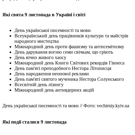
Які свята 9 листопада в Україні і світі
День української писемності та мови
Всеукраїнський день працівників культури та майстрів
народного мистецтва
Міжнародний день проти фашизму та антисемітизму
День дарування вогню семи свічкам, що гріють
День вічно живого хаосу
Міжнародний день Книги Світових рекордів Гіннеса
День пам'яті преподобного Нестора Літописця
День народження неонової реклами
День пам'яті святого мученика Нестора Солунського
Всесвітній день лізингу
Міжнародний день антиядерних акцій
День української писемності та мови // Фото: vechirniy.kyiv.uа
Які події сталися 9 листопада