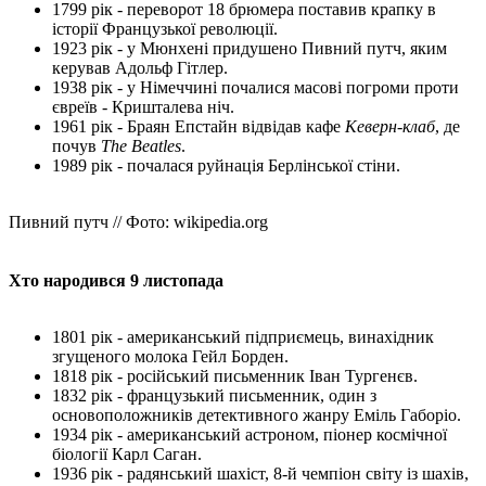
1799 рік - переворот 18 брюмера поставив крапку в
історії Французької революції.
1923 рік - у Мюнхені придушено Пивний путч, яким
керував Адольф Гітлер.
1938 рік - у Німеччині почалися масові погроми проти
євреїв - Кришталева ніч.
1961 рік - Браян Епстайн відвідав кафе
Кеверн-клаб
, де
почув
The Beatles
.
1989 рік - почалася руйнація Берлінської стіни.
Пивний путч // Фото: wikipedia.org
Хто народився 9 листопада
1801 рік - американський підприємець, винахідник
згущеного молока Гейл Борден.
1818 рік - російський письменник Іван Тургенєв.
1832 рік - французький письменник, один з
основоположників детективного жанру Еміль Габоріо.
1934 рік - американський астроном, піонер космічної
біології Карл Саган.
1936 рік - радянський шахіст, 8-й чемпіон світу із шахів,