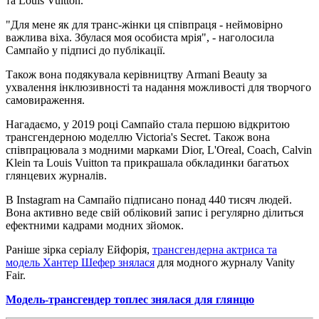
та Louis Vuitton.
"Для мене як для транс-жінки ця співпраця - неймовірно
важлива віха. Збулася моя особиста мрія", - наголосила
Сампайо у підписі до публікації.
Також вона подякувала керівництву Armani Beauty за
ухвалення інклюзивності та надання можливості для творчого
самовираження.
Нагадаємо, у 2019 році Сампайо стала першою відкритою
трансгендерною моделлю Victoria's Secret. Також вона
співпрацювала з модними марками Dior, L'Oreal, Coach, Calvin
Klein та Louis Vuitton та прикрашала обкладинки багатьох
глянцевих журналів.
В Instagram на Сампайо підписано понад 440 тисяч людей.
Вона активно веде свій обліковий запис і регулярно ділиться
ефектними кадрами модних зйомок.
Раніше зірка серіалу Ейфорія,
трансгендерна актриса та
модель Хантер Шефер знялася
для модного журналу Vanity
Fair.
Модель-трансгендер топлес знялася для глянцю