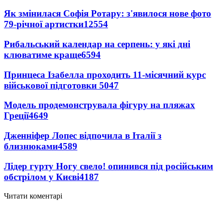
Як змінилася Софія Ротару: з'явилося нове фото
79-річної артистки
12554
Рибальський календар на серпень: у які дні
клюватиме краще
6594
Принцеса Ізабелла проходить 11-місячний курс
військової підготовки
5047
Модель продемонструвала фігуру на пляжах
Греції
4649
Дженніфер Лопес відпочила в Італії з
близнюками
4589
Лідер гурту Ногу свело! опинився під російським
обстрілом у Києві
4187
Читати коментарі