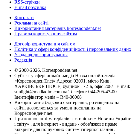
RSS-стрічки
E-mail розсилка
Контакти
Реклама на сайті
Використання матеріалів korrespondent.net
Правила користування сайтом
Договір користування сайтом
Політика у сфері конфіденційності і персональних даних
Угода щодо користування
Редакція
© 2000-2026, Korrespondent.net
Суб'єкт у сфері онлайн-медіа Назва онлайн-медіа –
«КореспонденТ.net» Адреса: 02091, місто Київ,
ХАРКІВСЬКЕ ШОСЕ, будинок 172-Б, офіс 208/1 E-mail:
sunlight@mediadim.com.ua
Телефон: 044-205-43-00
Ідентифікатор медіа – R40-06068
Використання будь-яких матеріалів, розміщених на
сайті, дозволяється за умови посилання на
Корреспондент.net.
При копіюванні матеріалів зі сторінки « Новини України
і світу» , для інтернет - видань - обов'язкове пряме
відкрите для пошукових систем гіперпосилання .