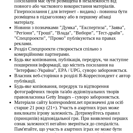
Посилання має бути розміщена в незалежності від
повного або часткового використання матеріалів.
Гіперпосилання ( для інтернет - видань) - повинна бути
розміщена в підзаголовку або в першому абзаці
матеріалу.
Новини з позначками "Думка", "Експертиза", "Заява",
"Регіони", "Гроші", "Влада", "Вибори", "Тест-драйв",
"Спецпроекти", "Промо" публікуються на правах
реклами.
Розділ Спецпроекти створюється спільно з
комерційними партнерами.
Будь яке копіювання, публікація, передрук, чи наступне
поширення інформації, що містить посилання на
"Інтерфакс-Україна", EPA / UPG, суворо забороняється.
Власник веб-сторінки в розділі Я-Корреспондент є автор
публікації.
Будь-яке копіювання, передрук та відтворення
фотографічних творів та/або аудіовізуальних творів
правовласника Getty Images - суворо забороняється.
Матеріали сайту korrespondent.net призначені для осіб
старше 21 року (21+). Участь в азартних іграх може
викликати ігрову залежність. Дотримуйтесь правил
(принципів) відповідальної гри. При виявленні перших
ознак залежності негайно зверніться до спеціаліста.
Пам'ятайте, що участь в азартних іграх не може бути