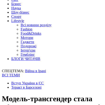
Бізнес
Наука
Шоу-бізнес
Спорт
Lifestyle
Всі новини розділу
Fashion
Food&Drinks
Мотори
Гаджети
Подорожі
Інтер'єри
Гемблінг
БЛОГИ ЧИТАЧІВ
СПЕЦТЕМА:
Війна в Ірані
ВСІ ТЕМИ
Вступ України в ЄС
Теракт в Барселоні
Модель-трансгендер стала