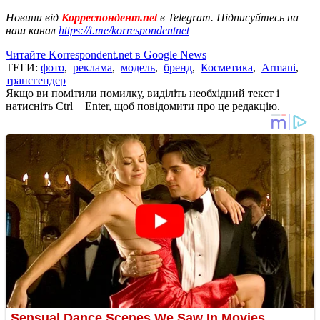
Новини від
Корреспондент.net
в Telegram. Підписуйтесь на
наш канал
https://t.me/korrespondentnet
Читайте Korrespondent.net в Google News
ТЕГИ:
фото
,
реклама
,
модель
,
бренд
,
Косметика
,
Armani
,
трансгендер
Якщо ви помітили помилку, виділіть необхідний текст і
натисніть Ctrl + Enter, щоб повідомити про це редакцію.