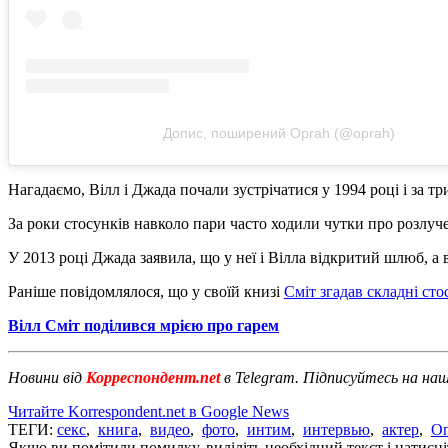
Допис, поширений Oprah (@oprah)
Нагадаємо, Вілл і Джада почали зустрічатися у 1994 році і за т
За роки стосунків навколо пари часто ходили чутки про розлуче
У 2013 році Джада заявила, що у неї і Вілла відкритий шлюб, а
Раніше повідомлялося, що у своїй книзі
Сміт згадав складні сто
Вілл Сміт поділився мрією про гарем
Новини від
Корреспондент.net
в Telegram. Підписуйтесь на на
Читайте Korrespondent.net в Google News
ТЕГИ:
секс
,
книга
,
видео
,
фото
,
интим
,
интервью
,
актер
,
О
Якщо ви помітили помилку, виділіть необхідний текст і натисніт