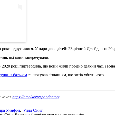
ри роки одружилися. У пари двоє дітей: 23-річний Джейден та 20-р
ння, які вони заперечували.
 в 2020 році підтвердила, що вони жили порізно деякий час, і во
сунки з батьком
та шокував зізнанням, що хотів убити його.
ш канал
https://t.me/korrespondentnet
пра Уинфри
,
Уилл Смит
ь Ctrl + Enter, щоб повідомити про це редакцію.