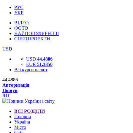
РУС
УКР
ВІДЕО
ФОТО
НАЙПОПУЛЯРНІШІ
СПЕЦПРОЕКТИ
USD
USD
44.4886
EUR
51.3350
Всі курси валют
44.4886
Авторизація
Пошук
RU
ВСІ РОЗДІЛИ
Головна
Україна
Місто
Світ