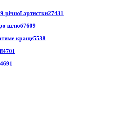
9-річної артистки
27431
про шлюб
7609
ватиме краще
5538
ї
4701
4691