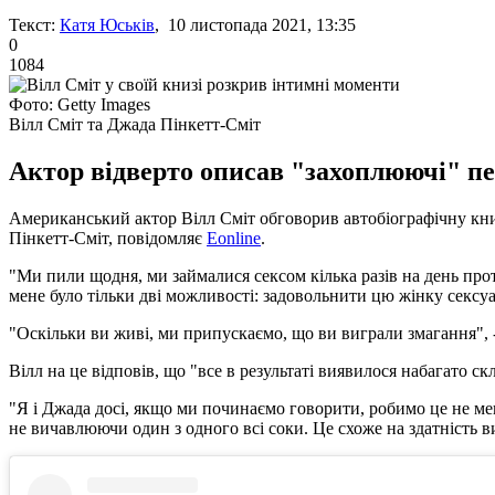
Текст:
Катя Юськів
, 10 листопада 2021, 13:35
0
1084
Фото: Getty Images
Вілл Сміт та Джада Пінкетт-Сміт
Актор відверто описав "захоплюючі" пе
Американський актор Вілл Сміт обговорив автобіографічну кни
Пінкетт-Сміт, повідомляє
Eonline
.
"Ми пили щодня, ми займалися сексом кілька разів на день прот
мене було тільки дві можливості: задовольнити цю жінку сексуал
"Оскільки ви живі, ми припускаємо, що ви виграли змагання", -
Вілл на це відповів, що "все в результаті виявилося набагато с
"Я і Джада досі, якщо ми починаємо говорити, робимо це не м
не вичавлюючи один з одного всі соки. Це схоже на здатність в