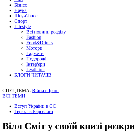
Бізнес
Наука
Шоу-бізнес
Спорт
Lifestyle
Всі новини розділу
Fashion
Food&Drinks
Мотори
Гаджети
Подорожі
Інтер'єри
Гемблінг
БЛОГИ ЧИТАЧІВ
СПЕЦТЕМА:
Війна в Ірані
ВСІ ТЕМИ
Вступ України в ЄС
Теракт в Барселоні
Вілл Сміт у своїй книзі розкр