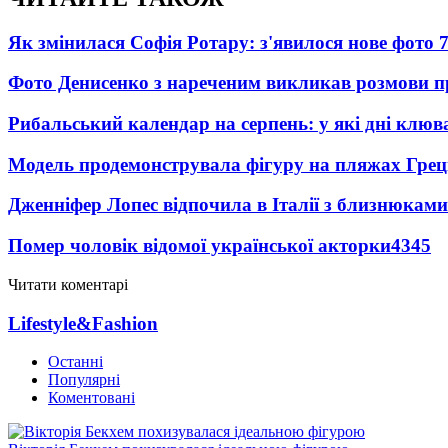
Як змінилася Софія Ротару: з'явилося нове фото 7
Фото Денисенко з нареченим викликав розмови 
Рибальський календар на серпень: у які дні клю
Модель продемонструвала фігуру на пляжах Греці
Дженніфер Лопес відпочила в Італії з близнюками
Помер чоловік відомої української акторки
4345
Читати коментарі
Lifestyle&Fashion
Останні
Популярні
Коментовані