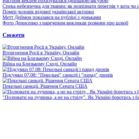
Вікторія Бекхем похизувалася ідеальною фігурою
Спека небезпечна для тварин: як розпізнати перегрів у кота чи 
Помер чоловік відомої української акторки
Метт Деймон показався на публіці з доньками
Фото Денисенко з нареченим викликав розмови про шлюб
Сюжети
Вторгнення Росії в Україну. Онлайн
Війна на Близькому Сході. Онлайн
Підсумки 07.08: "Пекельні" санкції і "парад" дронів
Пекельні санкції. Рішення Сената США
"Полювати на лучника, а не на стрілу". Як Україні боротись з 