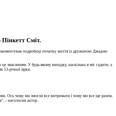
 Пінкетт Сміт.
прокоментував подробиці початку життя із дружиною Джадою
 це змаганням. У будь-якому випадку, наскільки я міг судити, у
в 53-річної зірки.
и. Ось чому ми змогли все витримати і чому ми все ще разом,
", - наголосив актор.