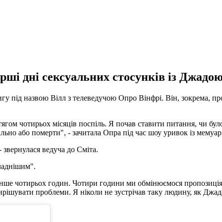
рші дні сексуальних стосунків із Джадою
гу під назвою Вілл з телеведучою Опро Вінфрі. Він, зокрема, 
ягом чотирьох місяців поспіль. Я почав ставити питання, чи було
ьно або померти", - зачитала Опра під час шоу уривок із мемуарі
 звернулася ведуча до Сміта.
кладнішим".
енше чотирьох годин. Чотири години ми обмінюємося пропозиціям
ирішувати проблеми. Я ніколи не зустрічав таку людину, як Джада