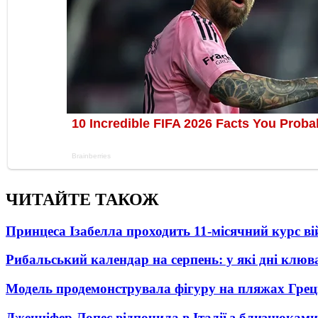
ЧИТАЙТЕ ТАКОЖ
Принцеса Ізабелла проходить 11-місячний курс ві
Рибальський календар на серпень: у які дні клю
Модель продемонструвала фігуру на пляжах Греці
Дженніфер Лопес відпочила в Італії з близнюками