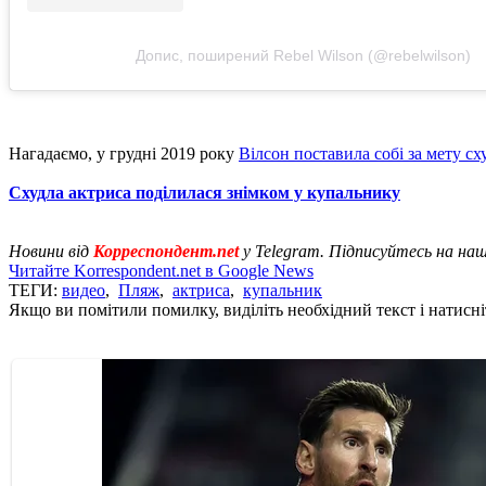
Допис, поширений Rebel Wilson (@rebelwilson)
Нагадаємо, у грудні 2019 року
Вілсон поставила собі за мету с
Схудла актриса поділилася знімком у купальнику
Новини від
Корреспондент.net
у Telegram. Підписуйтесь на на
Читайте Korrespondent.net в Google News
ТЕГИ:
видео
,
Пляж
,
актриса
,
купальник
Якщо ви помітили помилку, виділіть необхідний текст і натисніт