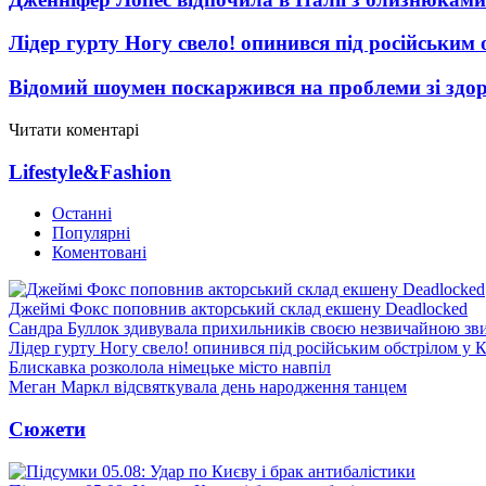
Лідер гурту Ногу свело! опинився під російським 
Відомий шоумен поскаржився на проблеми зі здо
Читати коментарі
Lifestyle&Fashion
Останні
Популярні
Коментовані
Джеймі Фокс поповнив акторський склад екшену Deadlocked
Сандра Буллок здивувала прихильників своєю незвичайною зв
Лідер гурту Ногу свело! опинився під російським обстрілом у 
Блискавка розколола німецьке місто навпіл
Меган Маркл відсвяткувала день народження танцем
Сюжети