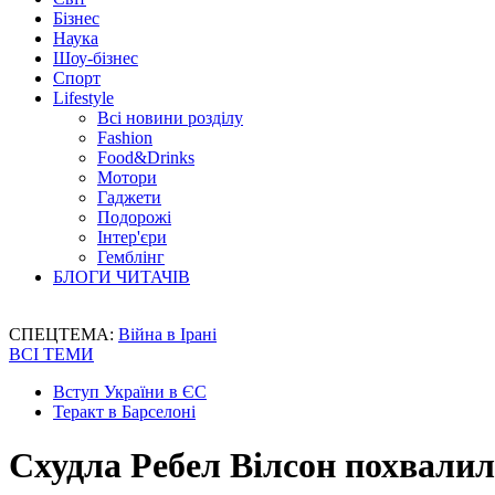
Бізнес
Наука
Шоу-бізнес
Спорт
Lifestyle
Всі новини розділу
Fashion
Food&Drinks
Мотори
Гаджети
Подорожі
Інтер'єри
Гемблінг
БЛОГИ ЧИТАЧІВ
СПЕЦТЕМА:
Війна в Ірані
ВСІ ТЕМИ
Вступ України в ЄС
Теракт в Барселоні
Схудла Ребел Вілсон похвали