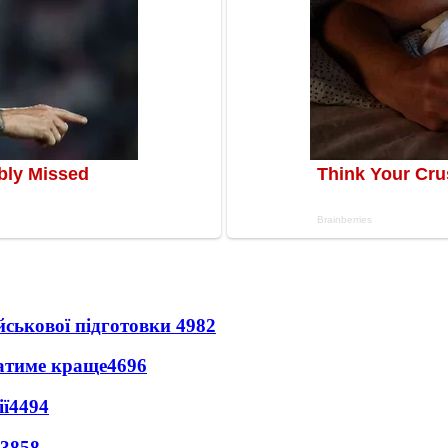
йськової підготовки
4982
ватиме краще
4696
ї
4494
3858