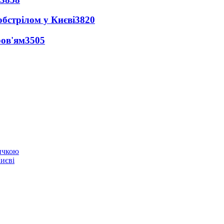
обстрілом у Києві
3820
ров'ям
3505
ичкою
Києві