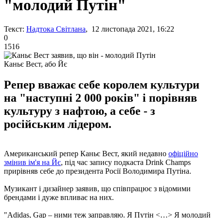
"молодий Путін"
Текст:
Надтока Світлана
, 12 листопада 2021, 16:22
0
1516
Каньє Вест, або Йє
Репер вважає себе королем культури
на "наступні 2 000 років" і порівняв
культуру з нафтою, а себе - з
російським лідером.
Американський репер Каньє Вест, який недавно
офіційно
змінив ім'я на Йє
, під час запису подкаста Drink Champs
прирівняв себе до президента Росії Володимира Путіна.
Музикант і дизайнер заявив, що співпрацює з відомими
брендами і дуже впливає на них.
"Adidas, Gap – ними теж заправляю. Я Путін <…> Я молодий