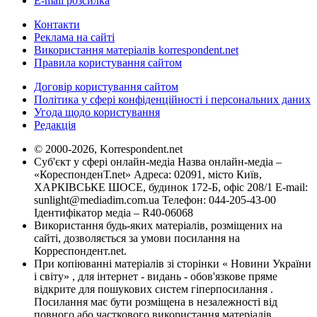
E-mail розсилка
Контакти
Реклама на сайті
Використання матеріалів korrespondent.net
Правила користування сайтом
Договір користування сайтом
Політика у сфері конфіденційності і персональних даних
Угода щодо користування
Редакція
© 2000-2026, Korrespondent.net
Суб'єкт у сфері онлайн-медіа Назва онлайн-медіа –
«КореспонденТ.net» Адреса: 02091, місто Київ,
ХАРКІВСЬКЕ ШОСЕ, будинок 172-Б, офіс 208/1 E-mail:
sunlight@mediadim.com.ua
Телефон: 044-205-43-00
Ідентифікатор медіа – R40-06068
Використання будь-яких матеріалів, розміщених на
сайті, дозволяється за умови посилання на
Корреспондент.net.
При копіюванні матеріалів зі сторінки « Новини України
і світу» , для інтернет - видань - обов'язкове пряме
відкрите для пошукових систем гіперпосилання .
Посилання має бути розміщена в незалежності від
повного або часткового використання матеріалів.