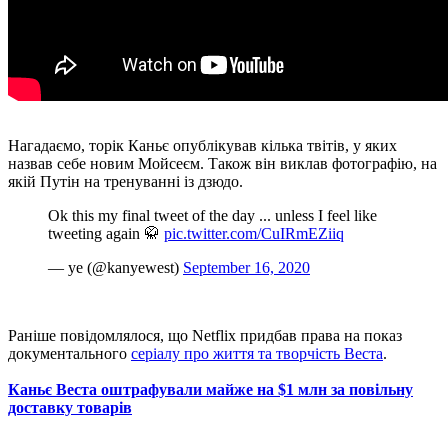
Нагадаємо, торік Каньє опублікував кілька твітів, у яких
назвав себе новим Мойсеєм. Також він виклав фотографію, на
якій Путін на тренуванні із дзюдо.
Ok this my final tweet of the day ... unless I feel like
tweeting again 🥋
pic.twitter.com/CuIRmEZiiq
— ye (@kanyewest)
September 16, 2020
Раніше повідомлялося, що Netflix придбав права на показ
документального
серіалу про життя та творчість Веста
.
Каньє Веста оштрафували майже на $1 млн за повільну
доставку товарів