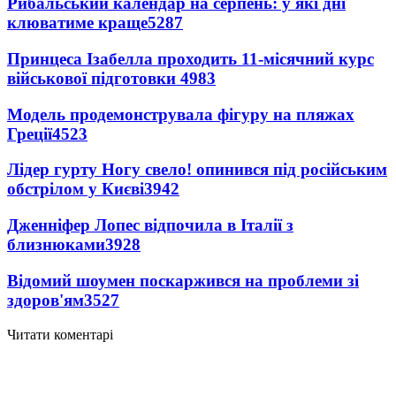
Рибальський календар на серпень: у які дні
клюватиме краще
5287
Принцеса Ізабелла проходить 11-місячний курс
військової підготовки
4983
Модель продемонструвала фігуру на пляжах
Греції
4523
Лідер гурту Ногу свело! опинився під російським
обстрілом у Києві
3942
Дженніфер Лопес відпочила в Італії з
близнюками
3928
Відомий шоумен поскаржився на проблеми зі
здоров'ям
3527
Читати коментарі