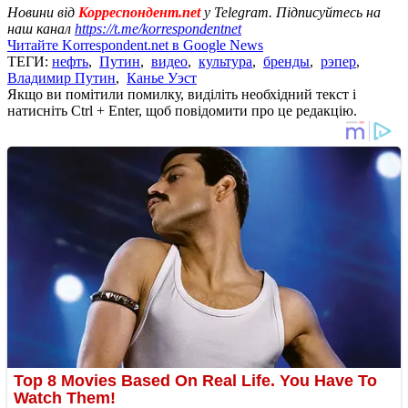
Новини від
Корреспондент.net
у Telegram. Підписуйтесь на
наш канал
https://t.me/korrespondentnet
Читайте Korrespondent.net в Google News
ТЕГИ:
нефть
,
Путин
,
видео
,
культура
,
бренды
,
рэпер
,
Владимир Путин
,
Канье Уэст
Якщо ви помітили помилку, виділіть необхідний текст і
натисніть Ctrl + Enter, щоб повідомити про це редакцію.