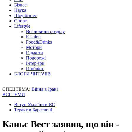
Бізнес
Наука
Шоу-бізнес
Спорт
Lifestyle
Всі новини розділу
Fashion
Food&Drinks
Мотори
Гаджети
Подорожі
Інтер'єри
Гемблінг
БЛОГИ ЧИТАЧІВ
СПЕЦТЕМА:
Війна в Ірані
ВСІ ТЕМИ
Вступ України в ЄС
Теракт в Барселоні
Каньє Вест заявив, що він -