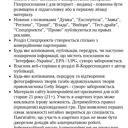
Гіперпосилання ( для інтернет - видань) - повинна бути
розміщена в підзаголовку або в першому абзаці
матеріалу.
Новини з позначками "Думка", "Експертиза", "Заява",
"Регіони", "Гроші", "Влада", "Вибори", "Тест-драйв",
"Спецпроекти", "Промо" публікуються на правах
реклами.
Розділ Спецпроекти створюється спільно з
комерційними партнерами.
Будь яке копіювання, публікація, передрук, чи наступне
поширення інформації, що містить посилання на
"Інтерфакс-Україна", EPA / UPG, суворо забороняється.
Власник веб-сторінки в розділі Я-Корреспондент є автор
публікації.
Будь-яке копіювання, передрук та відтворення
фотографічних творів та/або аудіовізуальних творів
правовласника Getty Images - суворо забороняється.
Матеріали сайту korrespondent.net призначені для осіб
старше 21 року (21+). Участь в азартних іграх може
викликати ігрову залежність. Дотримуйтесь правил
(принципів) відповідальної гри. При виявленні перших
ознак залежності негайно зверніться до спеціаліста.
Пам'ятайте, що участь в азартних іграх не може бути
джерелом доходів або альтернативою роботі.
Інформаційний ресурс korrespondent.net не проводить