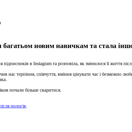
 багатьом новим навичкам та стала ін
підписників в Instagram та розповіла, як змінилося її життя піс
ив нас терпіння, співчуття, вміння цінувати час і безмежно лю
чка.
іком почали більше сваритися.
 після пологів
.