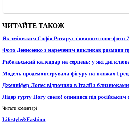
ЧИТАЙТЕ ТАКОЖ
Як змінилася Софія Ротару: з'явилося нове фото 7
Фото Денисенко з нареченим викликав розмови 
Рибальський календар на серпень: у які дні клю
Модель продемонструвала фігуру на пляжах Греці
Дженніфер Лопес відпочила в Італії з близнюками
Лідер гурту Ногу свело! опинився під російським 
Читати коментарі
Lifestyle&Fashion