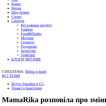
Бізнес
Наука
Шоу-бізнес
Спорт
Lifestyle
Всі новини розділу
Fashion
Food&Drinks
Мотори
Гаджети
Подорожі
Інтер'єри
Гемблінг
БЛОГИ ЧИТАЧІВ
СПЕЦТЕМА:
Війна в Ірані
ВСІ ТЕМИ
Вступ України в ЄС
Теракт в Барселоні
MamaRika розповіла про зміни