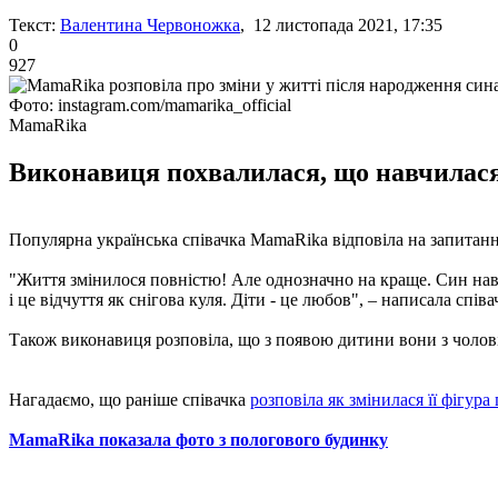
Текст:
Валентина Червоножка
, 12 листопада 2021, 17:35
0
927
Фото: instagram.com/mamarika_official
MamaRika
Виконавиця похвалилася, що навчилася
Популярна українська співачка MamaRika відповіла на запитання 
"Життя змінилося повністю! Але однозначно на краще. Син навч
і це відчуття як снігова куля. Діти - це любов", – написала співа
Також виконавиця розповіла, що з появою дитини вони з чолов
Нагадаємо, що раніше співачка
розповіла як змінилася її фігура
MamaRika показала фото з пологового будинку