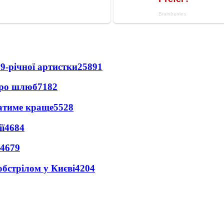
9-річної артистки
25891
про шлюб
7182
ватиме краще
5528
ї
4684
4679
обстрілом у Києві
4204