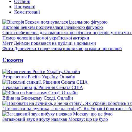
Останні
Популярні
Коментовані
Вікторія Бекхем похизувалася ідеальною фігурою
Спека небезпечна для тварин: як розпізнати перегрів у кота чи 
Помер чоловік відомої української акторки
Метт Деймон показався на публіці з доньками
Фото Денисенко з нареченим викликав розмови про шлюб
Сюжети
Вторгнення Росії в Україну. Онлайн
Пекельні санкції. Рішення Сената США
Війна на Близькому Сході. Онлайн
"Полювати на лучника, а не на стрілу". Як Україні боротись з 
Загадковий звук вибуху налякав Москву: що це було