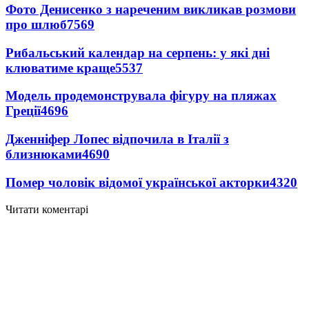
Фото Денисенко з нареченим викликав розмови
про шлюб
7569
Рибальський календар на серпень: у які дні
клюватиме краще
5537
Модель продемонструвала фігуру на пляжах
Греції
4696
Дженніфер Лопес відпочила в Італії з
близнюками
4690
Помер чоловік відомої української акторки
4320
Читати коментарі