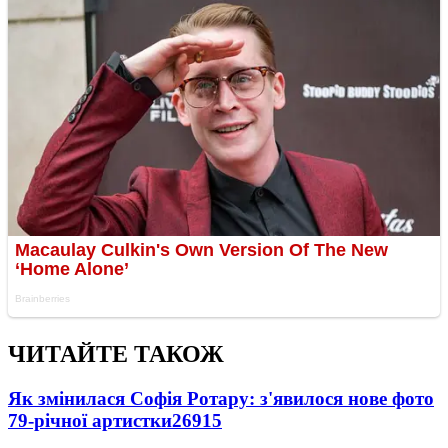
ЧИТАЙТЕ ТАКОЖ
Як змінилася Софія Ротару: з'явилося нове фото
79-річної артистки
26915