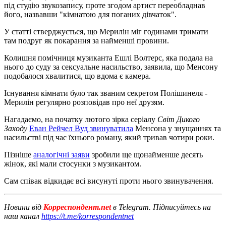
під студію звукозапису, проте згодом артист переобладнав
його, назвавши "кімнатою для поганих дівчаток".
У статті стверджується, що Мерилін міг годинами тримати
там подруг як покарання за найменші провини.
Колишня помічниця музиканта Ешлі Волтерс, яка подала на
нього до суду за сексуальне насильство, заявила, що Менсону
подобалося хвалитися, що вдома є камера.
Існування кімнати було так званим секретом Полішинеля -
Мерилін регулярно розповідав про неї друзям.
Нагадаємо, на початку лютого зірка серіалу
Світ Дикого
Заходу
Еван Рейчел Вуд звинуватила
Менсона у знущаннях та
насильстві під час їхнього роману, який тривав чотири роки.
Пізніше
аналогічні заяви
зробили ще щонайменше десять
жінок, які мали стосунки з музикантом.
Сам співак відкидає всі висунуті проти нього звинувачення.
Новини від
Корреспондент.net
в Telegram. Підписуйтесь на
наш канал
https://t.me/korrespondentnet