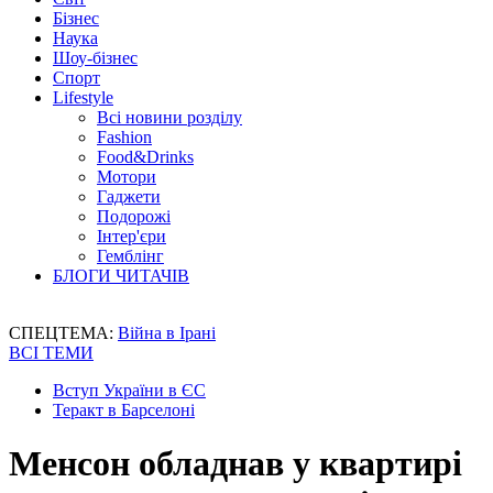
Бізнес
Наука
Шоу-бізнес
Спорт
Lifestyle
Всі новини розділу
Fashion
Food&Drinks
Мотори
Гаджети
Подорожі
Інтер'єри
Гемблінг
БЛОГИ ЧИТАЧІВ
СПЕЦТЕМА:
Війна в Ірані
ВСІ ТЕМИ
Вступ України в ЄС
Теракт в Барселоні
Менсон обладнав у квартирі