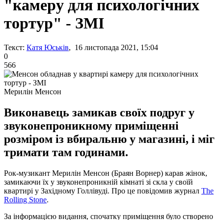
"камеру для психологічних
тортур" - ЗМІ
Текст:
Катя Юськів
, 16 листопада 2021, 15:04
0
566
Мерилін Менсон
Виконавець замикав своїх подруг у
звуконепроникному приміщенні
розміром із вбиральню у магазині, і міг
тримати там годинами.
Рок-музикант Мерилін Менсон (Браян Ворнер) карав жінок,
замикаючи їх у звуконепроникній кімнаті зі скла у своїй
квартирі у Західному Голлівуді. Про це повідомив журнал
The
Rolling Stone
.
За інформацією видання, спочатку приміщення було створено