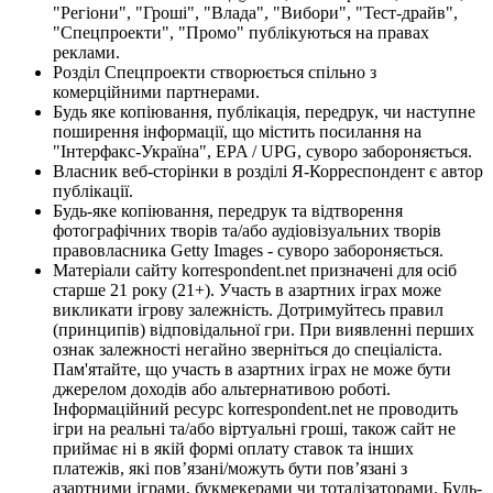
"Регіони", "Гроші", "Влада", "Вибори", "Тест-драйв",
"Спецпроекти", "Промо" публікуються на правах
реклами.
Розділ Спецпроекти створюється спільно з
комерційними партнерами.
Будь яке копіювання, публікація, передрук, чи наступне
поширення інформації, що містить посилання на
"Інтерфакс-Україна", EPA / UPG, суворо забороняється.
Власник веб-сторінки в розділі Я-Корреспондент є автор
публікації.
Будь-яке копіювання, передрук та відтворення
фотографічних творів та/або аудіовізуальних творів
правовласника Getty Images - суворо забороняється.
Матеріали сайту korrespondent.net призначені для осіб
старше 21 року (21+). Участь в азартних іграх може
викликати ігрову залежність. Дотримуйтесь правил
(принципів) відповідальної гри. При виявленні перших
ознак залежності негайно зверніться до спеціаліста.
Пам'ятайте, що участь в азартних іграх не може бути
джерелом доходів або альтернативою роботі.
Інформаційний ресурс korrespondent.net не проводить
ігри на реальні та/або віртуальні гроші, також сайт не
приймає ні в якій формі оплату ставок та інших
платежів, які пов’язані/можуть бути пов’язані з
азартними іграми, букмекерами чи тоталізаторами. Будь-