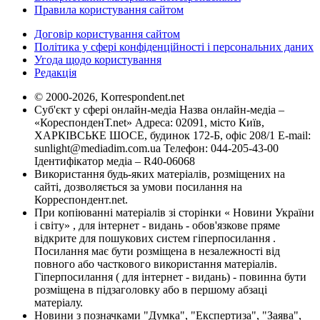
Правила користування сайтом
Договір користування сайтом
Політика у сфері конфіденційності і персональних даних
Угода щодо користування
Редакція
© 2000-2026, Korrespondent.net
Суб'єкт у сфері онлайн-медіа Назва онлайн-медіа –
«КореспонденТ.net» Адреса: 02091, місто Київ,
ХАРКІВСЬКЕ ШОСЕ, будинок 172-Б, офіс 208/1 E-mail:
sunlight@mediadim.com.ua
Телефон: 044-205-43-00
Ідентифікатор медіа – R40-06068
Використання будь-яких матеріалів, розміщених на
сайті, дозволяється за умови посилання на
Корреспондент.net.
При копіюванні матеріалів зі сторінки « Новини України
і світу» , для інтернет - видань - обов'язкове пряме
відкрите для пошукових систем гіперпосилання .
Посилання має бути розміщена в незалежності від
повного або часткового використання матеріалів.
Гіперпосилання ( для інтернет - видань) - повинна бути
розміщена в підзаголовку або в першому абзаці
матеріалу.
Новини з позначками "Думка", "Експертиза", "Заява",