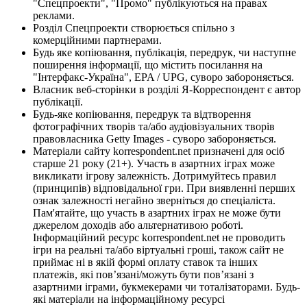
"Спецпроекти", "Промо" публікуються на правах
реклами.
Розділ Спецпроекти створюється спільно з
комерційними партнерами.
Будь яке копіювання, публікація, передрук, чи наступне
поширення інформації, що містить посилання на
"Інтерфакс-Україна", EPA / UPG, суворо забороняється.
Власник веб-сторінки в розділі Я-Корреспондент є автор
публікації.
Будь-яке копіювання, передрук та відтворення
фотографічних творів та/або аудіовізуальних творів
правовласника Getty Images - суворо забороняється.
Матеріали сайту korrespondent.net призначені для осіб
старше 21 року (21+). Участь в азартних іграх може
викликати ігрову залежність. Дотримуйтесь правил
(принципів) відповідальної гри. При виявленні перших
ознак залежності негайно зверніться до спеціаліста.
Пам'ятайте, що участь в азартних іграх не може бути
джерелом доходів або альтернативою роботі.
Інформаційний ресурс korrespondent.net не проводить
ігри на реальні та/або віртуальні гроші, також сайт не
приймає ні в якій формі оплату ставок та інших
платежів, які пов’язані/можуть бути пов’язані з
азартними іграми, букмекерами чи тоталізаторами. Будь-
які матеріали на інформаційному ресурсі