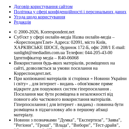
Договір користування сайтом
Політика у сфері конфіденційності і персональних даних
Угода щодо користування
Редакція
© 2000-2026, Korrespondent.net
Суб'єкт у сфері онлайн-медіа Назва онлайн-медіа –
«КореспонденТ.net» Адреса: 02091, місто Київ,
ХАРКІВСЬКЕ ШОСЕ, будинок 172-Б, офіс 208/1 E-mail:
sunlight@mediadim.com.ua
Телефон: 044-205-43-00
Ідентифікатор медіа – R40-06068
Використання будь-яких матеріалів, розміщених на
сайті, дозволяється за умови посилання на
Корреспондент.net.
При копіюванні матеріалів зі сторінки « Новини України
і світу» , для інтернет - видань - обов'язкове пряме
відкрите для пошукових систем гіперпосилання .
Посилання має бути розміщена в незалежності від
повного або часткового використання матеріалів.
Гіперпосилання ( для інтернет - видань) - повинна бути
розміщена в підзаголовку або в першому абзаці
матеріалу.
Новини з позначками "Думка", "Експертиза", "Заява",
"Регіони", "Гроші", "Влада", "Вибори", "Тест-драйв",