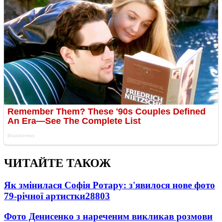
ЧИТАЙТЕ ТАКОЖ
Як змінилася Софія Ротару: з'явилося нове фото
79-річної артистки
28803
Фото Денисенко з нареченим викликав розмови