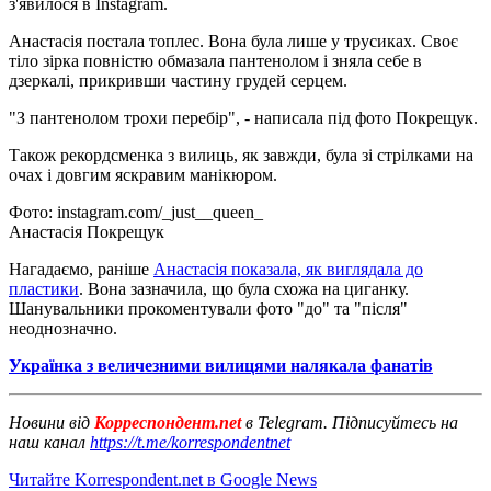
з'явилося в Instagram.
Анастасія постала топлес. Вона була лише у трусиках. Своє
тіло зірка повністю обмазала пантенолом і зняла себе в
дзеркалі, прикривши частину грудей серцем.
"З пантенолом трохи перебір", - написала під фото Покрещук.
Також рекордсменка з вилиць, як завжди, була зі стрілками на
очах і довгим яскравим манікюром.
Фото: instagram.com/_just__queen_
Анастасія Покрещук
Нагадаємо, раніше
Анастасія показала, як виглядала до
пластики
. Вона зазначила, що була схожа на циганку.
Шанувальники прокоментували фото "до" та "після"
неоднозначно.
Українка з величезними вилицями налякала фанатів
Новини від
Корреспондент.net
в Telegram. Підписуйтесь на
наш канал
https://t.me/korrespondentnet
Читайте Korrespondent.net в Google News