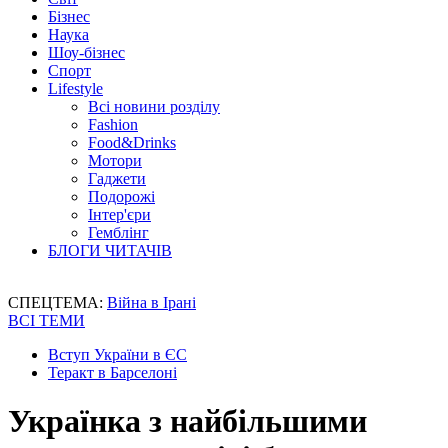
Бізнес
Наука
Шоу-бізнес
Спорт
Lifestyle
Всі новини розділу
Fashion
Food&Drinks
Мотори
Гаджети
Подорожі
Інтер'єри
Гемблінг
БЛОГИ ЧИТАЧІВ
СПЕЦТЕМА:
Війна в Ірані
ВСІ ТЕМИ
Вступ України в ЄС
Теракт в Барселоні
Українка з найбільшими