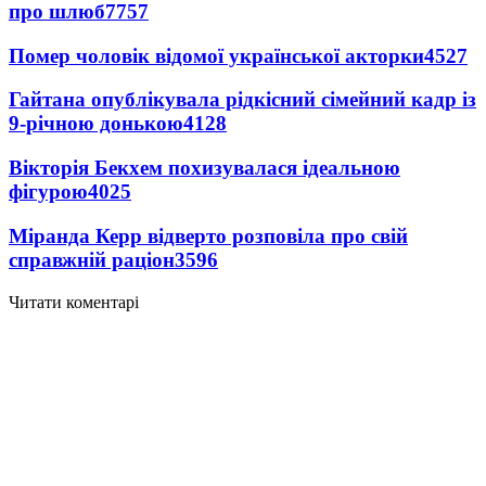
про шлюб
7757
Помер чоловік відомої української акторки
4527
Гайтана опублікувала рідкісний сімейний кадр із
9-річною донькою
4128
Вікторія Бекхем похизувалася ідеальною
фігурою
4025
Міранда Керр відверто розповіла про свій
справжній раціон
3596
Читати коментарі