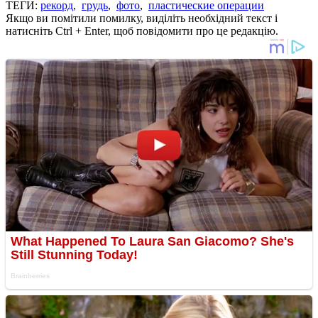
ТЕГИ:
рекорд
,
грудь
,
фото
,
пластические операции
Якщо ви помітили помилку, виділіть необхідний текст і
натисніть Ctrl + Enter, щоб повідомити про це редакцію.