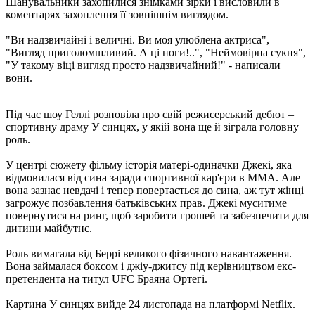
Шанувальники захопилися знімками зірки і висловили в
коментарях захоплення її зовнішнім виглядом.
"Ви надзвичайні і величні. Ви моя улюблена актриса",
"Вигляд приголомшливий. А ці ноги!..", "Неймовірна сукня",
"У такому віці вигляд просто надзвичайний!" - написали
вони.
Під час шоу Геллі розповіла про свій режисерський дебют –
спортивну драму У синцях, у якій вона ще й зіграла головну
роль.
У центрі сюжету фільму історія матері-одиначки Джекі, яка
відмовилася від сина заради спортивної кар'єри в MMA. Але
вона зазнає невдачі і тепер повертається до сина, аж тут жінці
загрожує позбавлення батьківських прав. Джекі муситиме
повернутися на ринг, щоб заробити грошей та забезпечити для
дитини майбутнє.
Роль вимагала від Беррі великого фізичного навантаження.
Вона займалася боксом і джіу-джитсу під керівництвом екс-
претендента на титул UFC Браяна Ортегі.
Картина У синцях вийде 24 листопада на платформі Netflix.