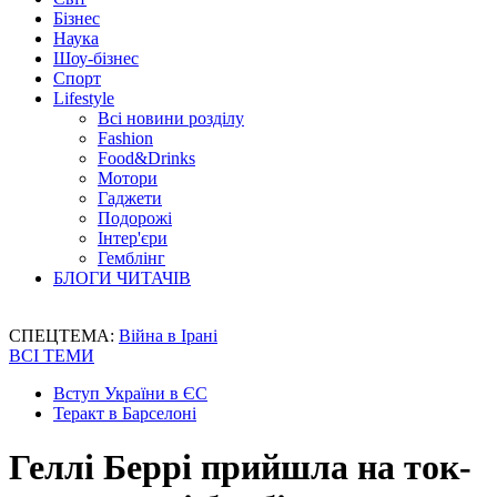
Бізнес
Наука
Шоу-бізнес
Спорт
Lifestyle
Всі новини розділу
Fashion
Food&Drinks
Мотори
Гаджети
Подорожі
Інтер'єри
Гемблінг
БЛОГИ ЧИТАЧІВ
СПЕЦТЕМА:
Війна в Ірані
ВСІ ТЕМИ
Вступ України в ЄС
Теракт в Барселоні
Геллі Беррі прийшла на ток-