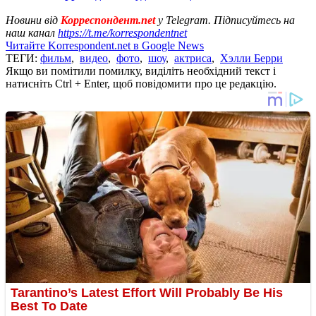
Новини від
Корреспондент.net
у Telegram. Підписуйтесь на
наш канал
https://t.me/korrespondentnet
Читайте Korrespondent.net в Google News
ТЕГИ:
фильм
,
видео
,
фото
,
шоу
,
актриса
,
Хэлли Берри
Якщо ви помітили помилку, виділіть необхідний текст і
натисніть Ctrl + Enter, щоб повідомити про це редакцію.