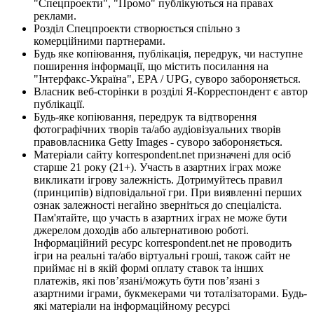
"Спецпроекти", "Промо" публікуються на правах
реклами.
Розділ Спецпроекти створюється спільно з
комерційними партнерами.
Будь яке копіювання, публікація, передрук, чи наступне
поширення інформації, що містить посилання на
"Інтерфакс-Україна", EPA / UPG, суворо забороняється.
Власник веб-сторінки в розділі Я-Корреспондент є автор
публікації.
Будь-яке копіювання, передрук та відтворення
фотографічних творів та/або аудіовізуальних творів
правовласника Getty Images - суворо забороняється.
Матеріали сайту korrespondent.net призначені для осіб
старше 21 року (21+). Участь в азартних іграх може
викликати ігрову залежність. Дотримуйтесь правил
(принципів) відповідальної гри. При виявленні перших
ознак залежності негайно зверніться до спеціаліста.
Пам'ятайте, що участь в азартних іграх не може бути
джерелом доходів або альтернативою роботі.
Інформаційний ресурс korrespondent.net не проводить
ігри на реальні та/або віртуальні гроші, також сайт не
приймає ні в якій формі оплату ставок та інших
платежів, які пов’язані/можуть бути пов’язані з
азартними іграми, букмекерами чи тоталізаторами. Будь-
які матеріали на інформаційному ресурсі