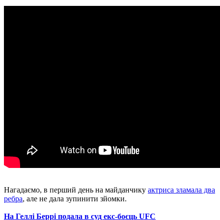
Нагадаємо, в перший день на майданчику
актриса зламала два
ребра
, але не дала зупинити зйомки.
На Геллі Беррі подала в суд екс-боєць UFC