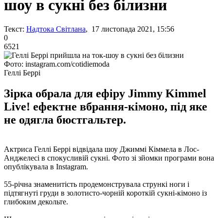
шоу в сукні без білизни
Текст:
Надтока Світлана
, 17 листопада 2021, 15:56
0
6521
Фото: instagram.com/cotidiemoda
Геллі Беррі
Зірка обрала для ефіру Jimmy Kimmel
Live! ефектне вбрання-кімоно, під яке
не одягла бюстгальтер.
Актриса Геллі Беррі відвідала шоу Джиммі Кіммела в Лос-
Анджелесі в спокусливій сукні. Фото зі зйомки програми вона
опублікувала в Instagram.
55-річна знаменитість продемонструвала стрункі ноги і
підтягнуті груди в золотисто-чорній короткій сукні-кімоно із
глибоким декольте.