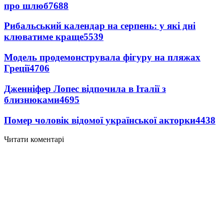
про шлюб
7688
Рибальський календар на серпень: у які дні
клюватиме краще
5539
Модель продемонструвала фігуру на пляжах
Греції
4706
Дженніфер Лопес відпочила в Італії з
близнюками
4695
Помер чоловік відомої української акторки
4438
Читати коментарі