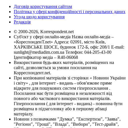
Договір користування сайтом
Політика у сфері конфіденційності і персональних даних
Угода щодо користування
Редакція
© 2000-2026, Korrespondent.net
Суб'єкт у сфері онлайн-медіа Назва онлайн-медіа –
«КореспонденТ.net» Адреса: 02091, місто Київ,
ХАРКІВСЬКЕ ШОСЕ, будинок 172-Б, офіс 208/1 E-mail:
sunlight@mediadim.com.ua
Телефон: 044-205-43-00
Ідентифікатор медіа – R40-06068
Використання будь-яких матеріалів, розміщених на
сайті, дозволяється за умови посилання на
Корреспондент.net.
При копіюванні матеріалів зі сторінки « Новини України
і світу» , для інтернет - видань - обов'язкове пряме
відкрите для пошукових систем гіперпосилання .
Посилання має бути розміщена в незалежності від
повного або часткового використання матеріалів.
Гіперпосилання ( для інтернет - видань) - повинна бути
розміщена в підзаголовку або в першому абзаці
матеріалу.
Новини з позначками "Думка", "Експертиза", "Заява",
"Регіони", "Гроші", "Влада", "Вибори", "Тест-драйв",