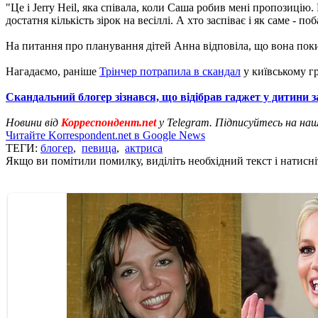
"Це і Jerry Heil, яка співала, коли Саша робив мені пропозиці
достатня кількість зірок на весіллі. А хто заспіває і як саме - по
На питання про планування дітей Анна відповіла, що вона поки
Нагадаємо, раніше
Трінчер потрапила в скандал
у київському г
Скандальний блогер зізнався, що відібрав гаджет у дитини 
Новини від
Корреспондент.net
у Telegram. Підписуйтесь на на
Читайте Korrespondent.net в Google News
ТЕГИ:
блогер
,
певица
,
актриса
Якщо ви помітили помилку, виділіть необхідний текст і натисніт