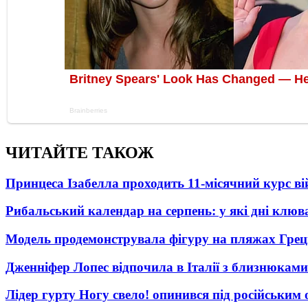
ЧИТАЙТЕ ТАКОЖ
Принцеса Ізабелла проходить 11-місячний курс ві
Рибальський календар на серпень: у які дні клю
Модель продемонструвала фігуру на пляжах Греці
Дженніфер Лопес відпочила в Італії з близнюками
Лідер гурту Ногу свело! опинився під російським 