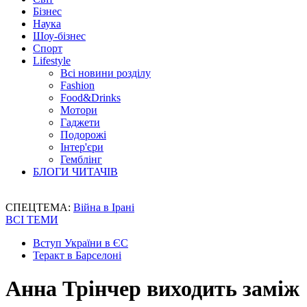
Бізнес
Наука
Шоу-бізнес
Спорт
Lifestyle
Всі новини розділу
Fashion
Food&Drinks
Мотори
Гаджети
Подорожі
Інтер'єри
Гемблінг
БЛОГИ ЧИТАЧІВ
СПЕЦТЕМА:
Війна в Ірані
ВСІ ТЕМИ
Вступ України в ЄС
Теракт в Барселоні
Анна Трінчер виходить заміж