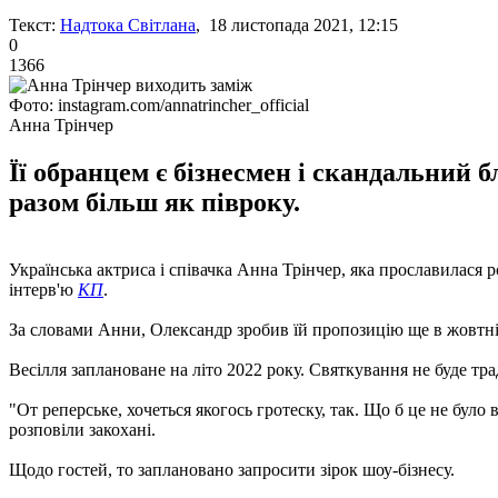
Текст:
Надтока Світлана
, 18 листопада 2021, 12:15
0
1366
Фото: instagram.com/annatrincher_official
Анна Трінчер
Її обранцем є бізнесмен і скандальний 
разом більш як півроку.
Українська актриса і співачка Анна Трінчер, яка прославилася 
інтерв'ю
КП
.
За словами Анни, Олександр зробив їй пропозицію ще в жовтні п
Весілля заплановане на літо 2022 року. Святкування не буде т
"От реперське, хочеться якогось гротеску, так. Що б це не було
розповіли закохані.
Щодо гостей, то заплановано запросити зірок шоу-бізнесу.