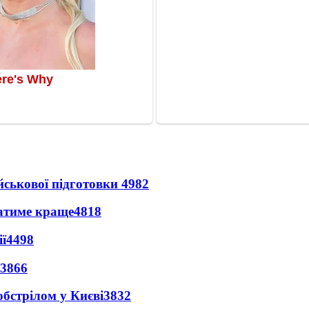
йськової підготовки
4982
ватиме краще
4818
ї
4498
3866
обстрілом у Києві
3832