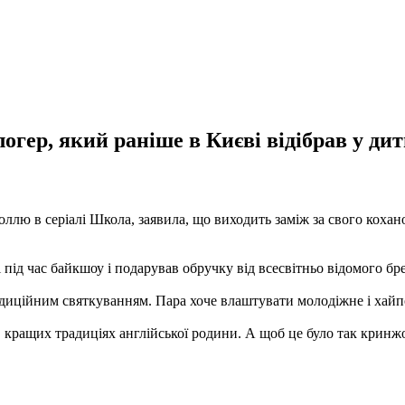
блогер, який раніше в Києві відібрав у 
роллю в серіалі Школа, заявила, що виходить заміж за свого кох
ід час байкшоу і подарував обручку від всесвітньо відомого брен
радиційним святкуванням. Пара хоче влаштувати молодіжне і хайп
 в кращих традиціях англійської родини. А щоб це було так кринжо