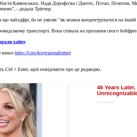
ю. Настя Каменських, Надя Дорофєєва і Дантес, Потап, Позитив, 
бачимо", - додала Трінчер.
 що чайлдфрі, бо не уявляє "як можна концентруватися на іншій
ромадському транспорті. Вона співала на прохання свого бойфрен
заради хайпу
ш канал
https://t.me/korrespondentnet
ь Ctrl + Enter, щоб повідомити про це редакцію.