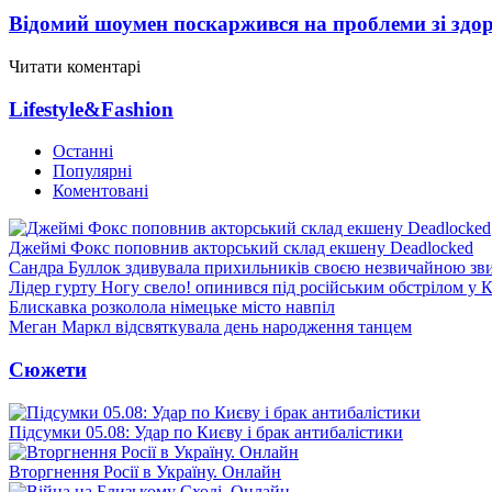
Відомий шоумен поскаржився на проблеми зі здо
Читати коментарі
Lifestyle&Fashion
Останні
Популярні
Коментовані
Джеймі Фокс поповнив акторський склад екшену Deadlocked
Сандра Буллок здивувала прихильників своєю незвичайною зв
Лідер гурту Ногу свело! опинився під російським обстрілом у 
Блискавка розколола німецьке місто навпіл
Меган Маркл відсвяткувала день народження танцем
Сюжети
Підсумки 05.08: Удар по Києву і брак антибалістики
Вторгнення Росії в Україну. Онлайн