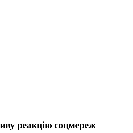
иву реакцію соцмереж