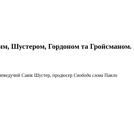
им, Шустером, Гордоном та Гройсманом.
телеведучий Савік Шустер, продюсер
Свободи слова
Павло