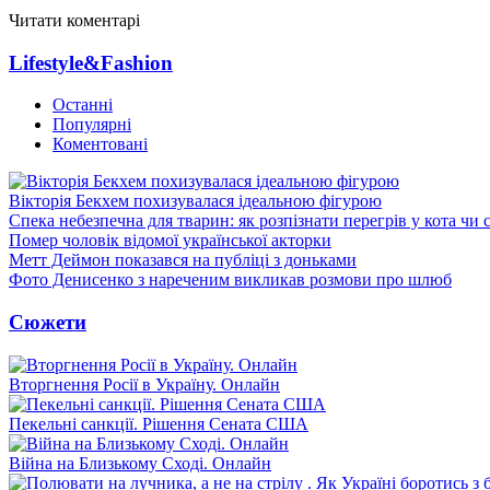
Читати коментарі
Lifestyle&Fashion
Останні
Популярні
Коментовані
Вікторія Бекхем похизувалася ідеальною фігурою
Спека небезпечна для тварин: як розпізнати перегрів у кота чи 
Помер чоловік відомої української акторки
Метт Деймон показався на публіці з доньками
Фото Денисенко з нареченим викликав розмови про шлюб
Сюжети
Вторгнення Росії в Україну. Онлайн
Пекельні санкції. Рішення Сената США
Війна на Близькому Сході. Онлайн