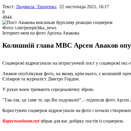
Текст:
Людмила Троценко
, 22 листопада 2021, 16:17
0
4944
Фото: t.me/perepichka_news
Інтернет-мем на фото Арсена Авакова
Колишній глава МВС Арсен Аваков опуб
Соцмережі відреагували на інтригуючий пост у соцмережі екс
Аваков опублікував фото, на якому, крім нього, є колишній п
Єлізаров та журналіст Дмитро Гордон.
У руках вони тримають середньовічну зброю.
"Так-так, це саме те, що Ви подумали!", - підписав фото Арсен
Користувачі соцмереж відреагували на фото і почали створюва
Кореспондент.net
зібрав для вас добірку постів із соцмереж.