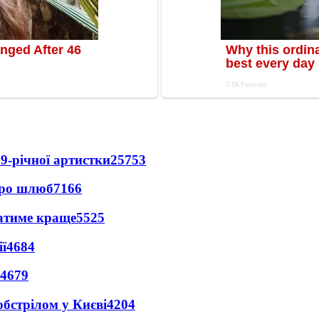
9-річної артистки
25753
про шлюб
7166
ватиме краще
5525
ї
4684
4679
обстрілом у Києві
4204