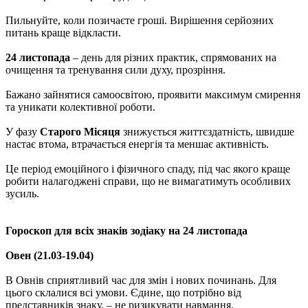
Пильнуйте, коли позичаєте гроші. Вирішення серйозних
питань краще відкласти.
24 листопада
– день для різних практик, спрямованих на
очищення та тренування сили духу, прозріння.
Бажано зайнятися самоосвітою, проявити максимум смирення
та уникати колективної роботи.
У фазу
Старого Місяця
знижується життєздатність, швидше
настає втома, втрачається енергія та меншає активність.
Це період емоційного і фізичного спаду, під час якого краще
робити налагоджені справи, що не вимагатимуть особливих
зусиль.
Гороскоп для всіх знаків зодіаку на 24 листопада
Овен (21.03-19.04)
В Овнів сприятливий час для змін і нових починань. Для
цього склалися всі умови. Єдине, що потрібно від
представників знаку, – не ризикувати навмання.