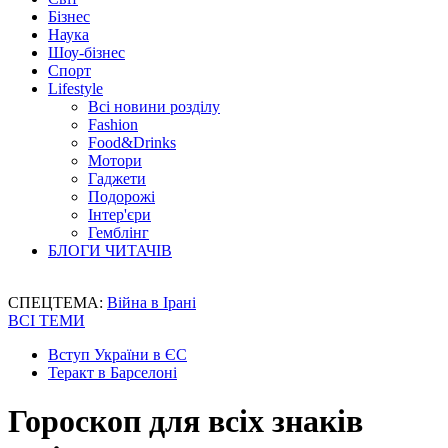
Бізнес
Наука
Шоу-бізнес
Спорт
Lifestyle
Всі новини розділу
Fashion
Food&Drinks
Мотори
Гаджети
Подорожі
Інтер'єри
Гемблінг
БЛОГИ ЧИТАЧІВ
СПЕЦТЕМА:
Війна в Ірані
ВСІ ТЕМИ
Вступ України в ЄС
Теракт в Барселоні
Гороскоп для всіх знаків