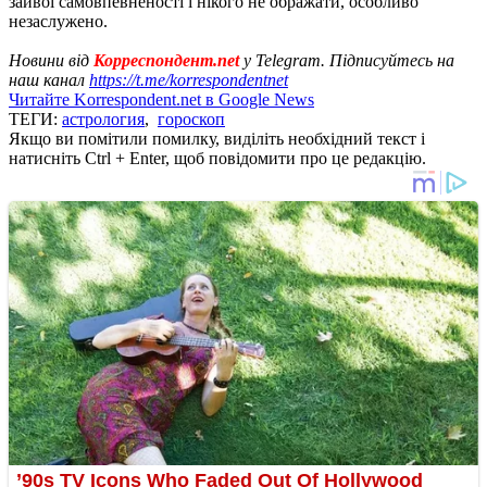
зайвої самовпевненості і нікого не ображати, особливо
незаслужено.
Новини від
Корреспондент.net
у Telegram. Підписуйтесь на
наш канал
https://t.me/korrespondentnet
Читайте Korrespondent.net в Google News
ТЕГИ:
астрология
,
гороскоп
Якщо ви помітили помилку, виділіть необхідний текст і
натисніть Ctrl + Enter, щоб повідомити про це редакцію.