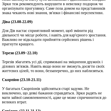
Зірки теж рекомендують вирушити в невелику подорож чи
організувати прогулянку. Саме поза домом на представників
знака чекають нові знання, зв'язки і фінансові перспективи.
Діва (23.08-22.09)
Для Дів настає сприятливий момент, щоб змінити рід
діяльності чи місце роботи, і навіть для кар'єрного зростання.
Важливо не відкладати прийняття серйозних рішень і
прагнути кращого.
Терези (23.09−22.10)
Терезів збагатять усі дії, спрямовані на зміцнення дружніх і
ділових зв'язків. Навіть якщо вони не зможуть досягти своїх
життєвих цілей, то вони, беззаперечно, до них наблизяться.
Скорпіон (23.10-21.11)
У багатьох Скорпіонів здійсняться старі задуми. Не
виключено, що деякі бажання справдяться. Зірки радять не
мати зайвої самовпевненості, адже це може спричинитися до
великих втрат.
Стрілець (22.11-21.12)