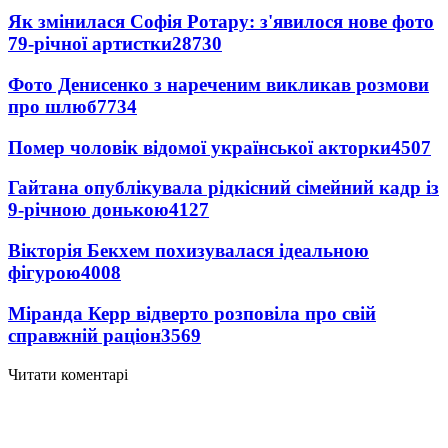
Як змінилася Софія Ротару: з'явилося нове фото
79-річної артистки
28730
Фото Денисенко з нареченим викликав розмови
про шлюб
7734
Помер чоловік відомої української акторки
4507
Гайтана опублікувала рідкісний сімейний кадр із
9-річною донькою
4127
Вікторія Бекхем похизувалася ідеальною
фігурою
4008
Міранда Керр відверто розповіла про свій
справжній раціон
3569
Читати коментарі