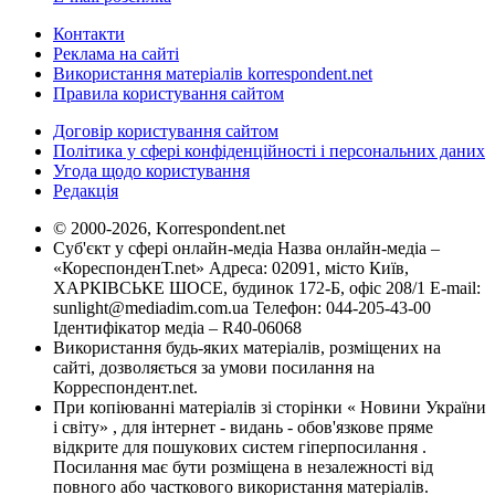
Контакти
Реклама на сайті
Використання матеріалів korrespondent.net
Правила користування сайтом
Договір користування сайтом
Політика у сфері конфіденційності і персональних даних
Угода щодо користування
Редакція
© 2000-2026, Korrespondent.net
Суб'єкт у сфері онлайн-медіа Назва онлайн-медіа –
«КореспонденТ.net» Адреса: 02091, місто Київ,
ХАРКІВСЬКЕ ШОСЕ, будинок 172-Б, офіс 208/1 E-mail:
sunlight@mediadim.com.ua
Телефон: 044-205-43-00
Ідентифікатор медіа – R40-06068
Використання будь-яких матеріалів, розміщених на
сайті, дозволяється за умови посилання на
Корреспондент.net.
При копіюванні матеріалів зі сторінки « Новини України
і світу» , для інтернет - видань - обов'язкове пряме
відкрите для пошукових систем гіперпосилання .
Посилання має бути розміщена в незалежності від
повного або часткового використання матеріалів.