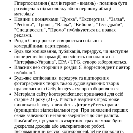
Гіперпосилання ( для інтернет - видань) - повинна бути
розміщена в підзаголовку або в першому абзаці
матеріалу.
Новини з позначками "Думка", "Експертиза", "Заява",
"Регіони", "Гроші", "Влада", "Вибори", "Тест-драйв",
"Спецпроекти", "Промо" публікуються на правах
реклами.
Розділ Спецпроекти створюється спільно з
комерційними партнерами.
Будь яке копіювання, публікація, передрук, чи наступне
поширення інформації, що містить посилання на
"Інтерфакс-Україна", EPA / UPG, суворо забороняється.
Власник веб-сторінки в розділі Я-Корреспондент є автор
публікації.
Будь-яке копіювання, передрук та відтворення
фотографічних творів та/або аудіовізуальних творів
правовласника Getty Images - суворо забороняється.
Матеріали сайту korrespondent.net призначені для осіб
старше 21 року (21+). Участь в азартних іграх може
викликати ігрову залежність. Дотримуйтесь правил
(принципів) відповідальної гри. При виявленні перших
ознак залежності негайно зверніться до спеціаліста.
Пам'ятайте, що участь в азартних іграх не може бути
джерелом доходів або альтернативою роботі.
Інформаційний ресурс korrespondent.net не проводить