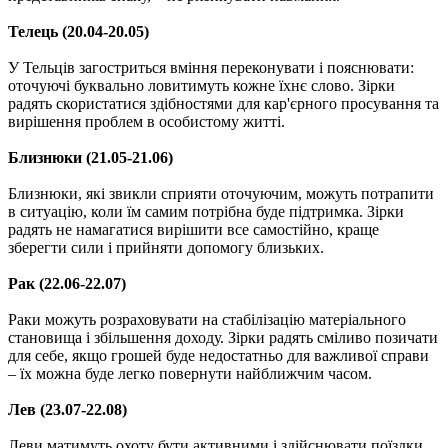
Телець (20.04-20.05)
У Тельців загостриться вміння переконувати і пояснювати:
оточуючі буквально ловитимуть кожне їхнє слово. Зірки
радять скористатися здібностями для кар'єрного просування та
вирішення проблем в особистому житті.
Близнюки (21.05-21.06)
Близнюки, які звикли сприяти оточуючим, можуть потрапити
в ситуацію, коли їм самим потрібна буде підтримка. Зірки
радять не намагатися вирішити все самостійно, краще
зберегти сили і прийняти допомогу близьких.
Рак (22.06-22.07)
Раки можуть розраховувати на стабілізацію матеріального
становища і збільшення доходу. Зірки радять сміливо позичати
для себе, якщо грошей буде недостатньо для важливої ​​справи
– їх можна буде легко повернути найближчим часом.
Лев (23.07-22.08)
Леви матимуть охоту бути активними і здійснювати поїздки.