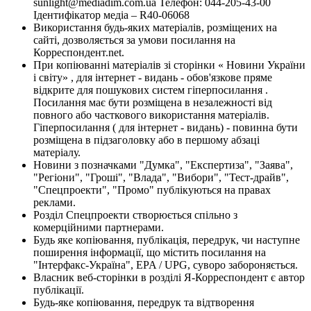
sunlight@mediadim.com.ua
Телефон: 044-205-43-00
Ідентифікатор медіа – R40-06068
Використання будь-яких матеріалів, розміщених на
сайті, дозволяється за умови посилання на
Корреспондент.net.
При копіюванні матеріалів зі сторінки « Новини України
і світу» , для інтернет - видань - обов'язкове пряме
відкрите для пошукових систем гіперпосилання .
Посилання має бути розміщена в незалежності від
повного або часткового використання матеріалів.
Гіперпосилання ( для інтернет - видань) - повинна бути
розміщена в підзаголовку або в першому абзаці
матеріалу.
Новини з позначками "Думка", "Експертиза", "Заява",
"Регіони", "Гроші", "Влада", "Вибори", "Тест-драйв",
"Спецпроекти", "Промо" публікуються на правах
реклами.
Розділ Спецпроекти створюється спільно з
комерційними партнерами.
Будь яке копіювання, публікація, передрук, чи наступне
поширення інформації, що містить посилання на
"Інтерфакс-Україна", EPA / UPG, суворо забороняється.
Власник веб-сторінки в розділі Я-Корреспондент є автор
публікації.
Будь-яке копіювання, передрук та відтворення