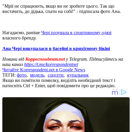
"Мрії не спрацюють, якщо ви не зробите цього. Так що
вистачить, до дідька, спати на собі!" - підписала фото Ана.
Нагадаємо, раніше
Чері позувала в спортивному одязі
власного бренду.
Ана Чері викупалася в басейні в крихітному бікіні
Новини від
Корреспондент.net
у Telegram. Підписуйтесь на
наш канал
https://t.me/korrespondentnet
Читайте Korrespondent.net в Google News
ТЕГИ:
фото
,
модель
,
соцсети
,
купальник
Якщо ви помітили помилку, виділіть необхідний текст і
натисніть Ctrl + Enter, щоб повідомити про це редакцію.