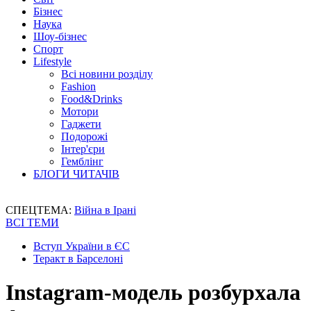
Бізнес
Наука
Шоу-бізнес
Спорт
Lifestyle
Всі новини розділу
Fashion
Food&Drinks
Мотори
Гаджети
Подорожі
Інтер'єри
Гемблінг
БЛОГИ ЧИТАЧІВ
СПЕЦТЕМА:
Війна в Ірані
ВСІ ТЕМИ
Вступ України в ЄС
Теракт в Барселоні
Instagram-модель розбурхала