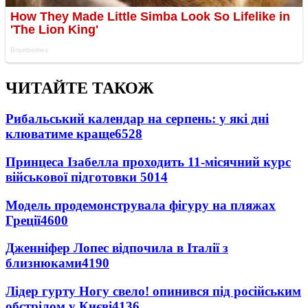
ЧИТАЙТЕ ТАКОЖ
Рибальський календар на серпень: у які дні
клюватиме краще
6528
Принцеса Ізабелла проходить 11-місячний курс
військової підготовки
5014
Модель продемонструвала фігуру на пляжах
Греції
4600
Дженніфер Лопес відпочила в Італії з
близнюками
4190
Лідер гурту Ногу свело! опинився під російським
обстрілом у Києві
4136