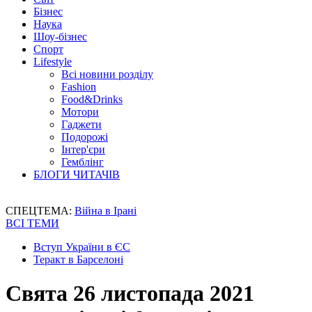
Бізнес
Наука
Шоу-бізнес
Спорт
Lifestyle
Всі новини розділу
Fashion
Food&Drinks
Мотори
Гаджети
Подорожі
Інтер'єри
Гемблінг
БЛОГИ ЧИТАЧІВ
СПЕЦТЕМА:
Війна в Ірані
ВСІ ТЕМИ
Вступ України в ЄС
Теракт в Барселоні
Свята 26 листопада 2021