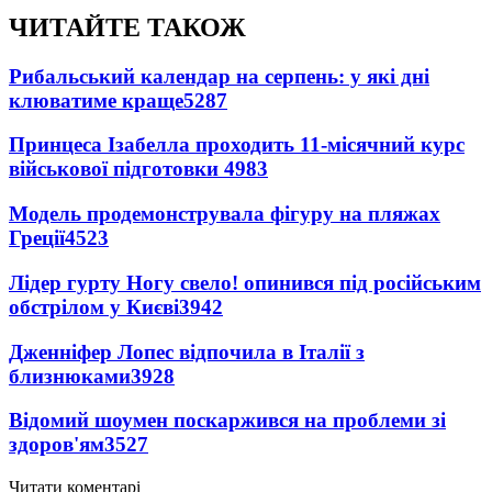
ЧИТАЙТЕ ТАКОЖ
Рибальський календар на серпень: у які дні
клюватиме краще
5287
Принцеса Ізабелла проходить 11-місячний курс
військової підготовки
4983
Модель продемонструвала фігуру на пляжах
Греції
4523
Лідер гурту Ногу свело! опинився під російським
обстрілом у Києві
3942
Дженніфер Лопес відпочила в Італії з
близнюками
3928
Відомий шоумен поскаржився на проблеми зі
здоров'ям
3527
Читати коментарі