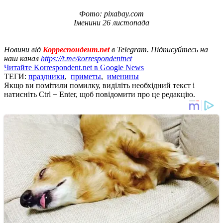
Фото: pixabay.com
Іменини 26 листопада
Новини від
Корреспондент.net
в Telegram. Підписуйтесь на
наш канал
https://t.me/korrespondentnet
Читайте Korrespondent.net в Google News
ТЕГИ:
праздники
,
приметы
,
именины
Якщо ви помітили помилку, виділіть необхідний текст і
натисніть Ctrl + Enter, щоб повідомити про це редакцію.