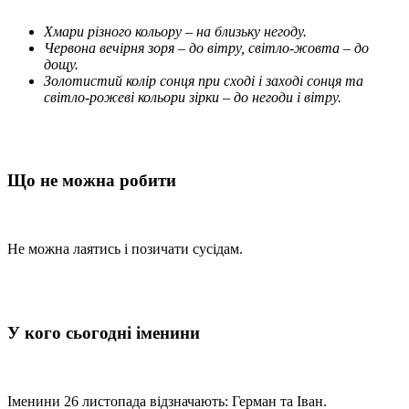
Хмари різного кольору
–
на близьку негоду.
Червона вечірня зоря – до вітру, світло-жовта – до
дощу.
Золотистий колір сонця при сході і заході сонця та
світло-рожеві кольори зірки
–
до негоди і вітру.
Що не можна робити
Не можна лаятись і позичати сусідам.
У кого сьогодні іменини
Іменини 26 листопада відзначають: Герман та Іван.