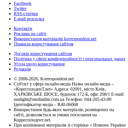
Facebook
Twitter
RSS-стрічки
E-mail розсилка
Контакти
Реклама на сайті
Використання матеріалів korrespondent.net
Правила користування сайтом
Договір користування сайтом
Політика у сфері конфіденційності і персональних даних
Угода щодо користування
Редакція
© 2000-2026, Korrespondent.net
Суб'єкт у сфері онлайн-медіа Назва онлайн-медіа –
«КореспонденТ.net» Адреса: 02091, місто Київ,
ХАРКІВСЬКЕ ШОСЕ, будинок 172-Б, офіс 208/1 E-mail:
sunlight@mediadim.com.ua
Телефон: 044-205-43-00
Ідентифікатор медіа – R40-06068
Використання будь-яких матеріалів, розміщених на
сайті, дозволяється за умови посилання на
Корреспондент.net.
При копіюванні матеріалів зі сторінки « Новини України