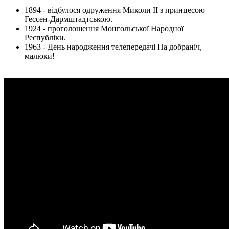
1894 - відбулося одруження Миколи II з принцесою
Гессен-Дармштадтською.
1924 - проголошення Монгольської Народної
Республіки.
1963 - День народження телепередачі На добраніч,
малюки!