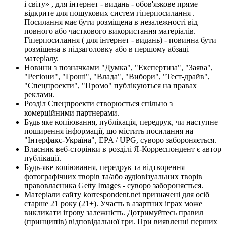
і світу» , для інтернет - видань - обов'язкове пряме
відкрите для пошукових систем гіперпосилання .
Посилання має бути розміщена в незалежності від
повного або часткового використання матеріалів.
Гіперпосилання ( для інтернет - видань) - повинна бути
розміщена в підзаголовку або в першому абзаці
матеріалу.
Новини з позначками "Думка", "Експертиза", "Заява",
"Регіони", "Гроші", "Влада", "Вибори", "Тест-драйв",
"Спецпроекти", "Промо" публікуються на правах
реклами.
Розділ Спецпроекти створюється спільно з
комерційними партнерами.
Будь яке копіювання, публікація, передрук, чи наступне
поширення інформації, що містить посилання на
"Інтерфакс-Україна", EPA / UPG, суворо забороняється.
Власник веб-сторінки в розділі Я-Корреспондент є автор
публікації.
Будь-яке копіювання, передрук та відтворення
фотографічних творів та/або аудіовізуальних творів
правовласника Getty Images - суворо забороняється.
Матеріали сайту korrespondent.net призначені для осіб
старше 21 року (21+). Участь в азартних іграх може
викликати ігрову залежність. Дотримуйтесь правил
(принципів) відповідальної гри. При виявленні перших