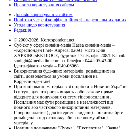
Правила користування сайтом
Договір користування сайтом
Політика у сфері конфіденційності і персональних даних
Угода щодо користування
Редакція
© 2000-2026, Korrespondent.net
Суб'єкт у сфері онлайн-медіа Назва онлайн-медіа –
«КореспонденТ.net» Адреса: 02091, місто Київ,
ХАРКІВСЬКЕ ШОСЕ, будинок 172-Б, офіс 208/1 E-mail:
sunlight@mediadim.com.ua
Телефон: 044-205-43-00
Ідентифікатор медіа – R40-06068
Використання будь-яких матеріалів, розміщених на
сайті, дозволяється за умови посилання на
Корреспондент.net.
При копіюванні матеріалів зі сторінки « Новини України
і світу» , для інтернет - видань - обов'язкове пряме
відкрите для пошукових систем гіперпосилання .
Посилання має бути розміщена в незалежності від
повного або часткового використання матеріалів.
Гіперпосилання ( для інтернет - видань) - повинна бути
розміщена в підзаголовку або в першому абзаці
матеріалу.
Новини з позначками "Думка", "Експертиза", "Заява",