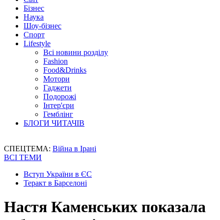
Бізнес
Наука
Шоу-бізнес
Спорт
Lifestyle
Всі новини розділу
Fashion
Food&Drinks
Мотори
Гаджети
Подорожі
Інтер'єри
Гемблінг
БЛОГИ ЧИТАЧІВ
СПЕЦТЕМА:
Війна в Ірані
ВСІ ТЕМИ
Вступ України в ЄС
Теракт в Барселоні
Настя Каменських показала