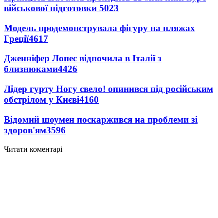
військової підготовки
5023
Модель продемонструвала фігуру на пляжах
Греції
4617
Дженніфер Лопес відпочила в Італії з
близнюками
4426
Лідер гурту Ногу свело! опинився під російським
обстрілом у Києві
4160
Відомий шоумен поскаржився на проблеми зі
здоров'ям
3596
Читати коментарі