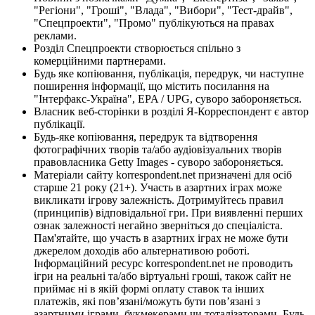
"Регіони", "Гроші", "Влада", "Вибори", "Тест-драйв",
"Спецпроекти", "Промо" публікуються на правах
реклами.
Розділ Спецпроекти створюється спільно з
комерційними партнерами.
Будь яке копіювання, публікація, передрук, чи наступне
поширення інформації, що містить посилання на
"Інтерфакс-Україна", EPA / UPG, суворо забороняється.
Власник веб-сторінки в розділі Я-Корреспондент є автор
публікації.
Будь-яке копіювання, передрук та відтворення
фотографічних творів та/або аудіовізуальних творів
правовласника Getty Images - суворо забороняється.
Матеріали сайту korrespondent.net призначені для осіб
старше 21 року (21+). Участь в азартних іграх може
викликати ігрову залежність. Дотримуйтесь правил
(принципів) відповідальної гри. При виявленні перших
ознак залежності негайно зверніться до спеціаліста.
Пам'ятайте, що участь в азартних іграх не може бути
джерелом доходів або альтернативою роботі.
Інформаційний ресурс korrespondent.net не проводить
ігри на реальні та/або віртуальні гроші, також сайт не
приймає ні в якій формі оплату ставок та інших
платежів, які пов’язані/можуть бути пов’язані з
азартними іграми, букмекерами чи тоталізаторами. Будь-