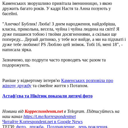
Каменських зворушливо привітала іменинницю, з якою
дружить багато років. У кадрі Настя та Анна позують у
басейні.
"Анечко! Бублик! Люба! З днем ​​народження, найдобріша,
класна, прикольна, весела, чуйна і чуйна людина на світі! Я
дуже пишаюся тобою і твоїми досягненнями, а скільки ще
попереду... Дерзай дитинко, у тебе все вийде, а ми на підхваті і
дуже тебе любимо! PS Люблю цей знімок. Тобі 16, мені 18", -
написала зірка.
Зазначимо, що подруги часто проводять час разом та
подорожують.
Раніше у відвертому інтерв'ю
Каменських розповіла про
жіночу дружбу
та сімейне життя з Потапом.
Астаф'єва та Нікітюк показали дитячі фото
Новини від
Корреспондент.net
в Telegram. Підписуйтесь на
наш канал
https://t.me/korrespondentnet
Читайте Korrespondent.net в Google News
ТЕГИ:
фото
,
дружба
,
Поздравление
,
день рождения
,