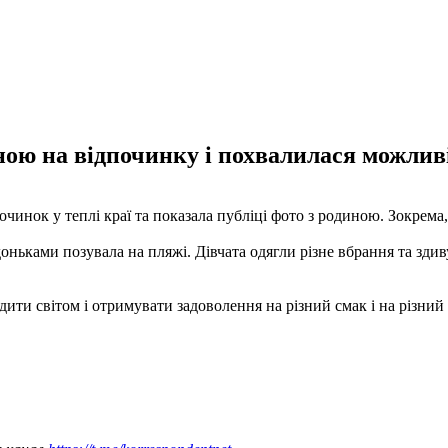
ною на відпочинку і похвалилася можливі
нок у теплі краї та показала публіці фото з родиною. Зокрема, в 
 доньками позувала на пляжі. Дівчата одягли різне вбрання та зд
ти світом і отримувати задоволення на різний смак і на різний 