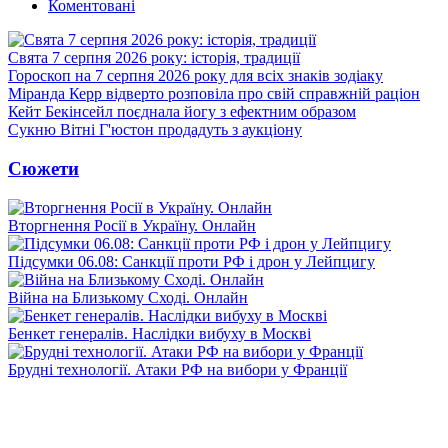
Коментовані
Свята 7 серпня 2026 року: історія, традиції
Гороскоп на 7 серпня 2026 року для всіх знаків зодіаку
Міранда Керр відверто розповіла про свій справжній раціон
Кейт Бекінсейл поєднала йогу з ефектним образом
Сукню Вітні Г'юстон продадуть з аукціону
Сюжети
Вторгнення Росії в Україну. Онлайн
Підсумки 06.08: Санкції проти РФ і дрон у Лейпцигу
Війна на Близькому Сході. Онлайн
Бенкет генералів. Наслідки вибуху в Москві
Брудні технології. Атаки РФ на вибори у Франції