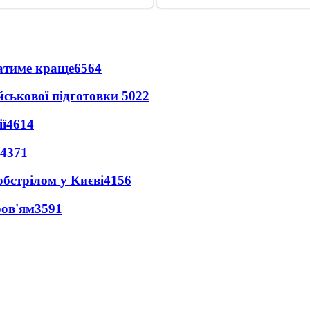
ватиме краще
6564
йськової підготовки
5022
ї
4614
4371
обстрілом у Києві
4156
ров'ям
3591