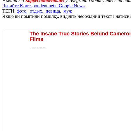
Новини від
Корреспондент.net
у Telegram. Підписуйтесь на на
Читайте Korrespondent.net в Google News
ТЕГИ:
фото
,
отдых
,
певица
,
муж
Якщо ви помітили помилку, виділіть необхідний текст і натисніт