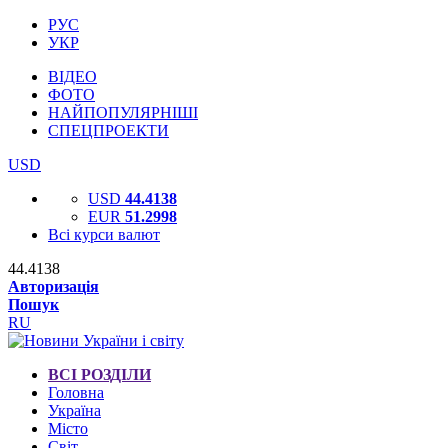
РУС
УКР
ВІДЕО
ФОТО
НАЙПОПУЛЯРНІШІ
СПЕЦПРОЕКТИ
USD
USD
44.4138
EUR
51.2998
Всі курси валют
44.4138
Авторизація
Пошук
RU
ВСІ РОЗДІЛИ
Головна
Україна
Місто
Світ