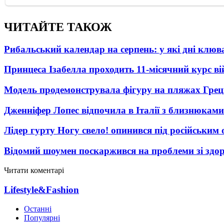
ЧИТАЙТЕ ТАКОЖ
Рибальський календар на серпень: у які дні клю
Принцеса Ізабелла проходить 11-місячний курс ві
Модель продемонструвала фігуру на пляжах Греці
Дженніфер Лопес відпочила в Італії з близнюками
Лідер гурту Ногу свело! опинився під російським 
Відомий шоумен поскаржився на проблеми зі здо
Читати коментарі
Lifestyle&Fashion
Останні
Популярні