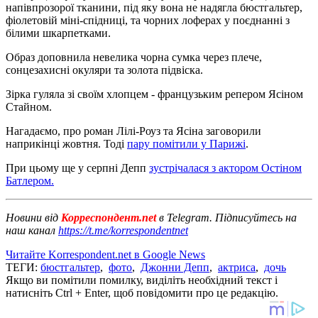
напівпрозорої тканини, під яку вона не надягла бюстгальтер,
фіолетовій міні-спідниці, та чорних лоферах у поєднанні з
білими шкарпетками.
Образ доповнила невелика чорна сумка через плече,
сонцезахисні окуляри та золота підвіска.
Зірка гуляла зі своїм хлопцем - французьким репером Ясіном
Стайном.
Нагадаємо, про роман Лілі-Роуз та Ясіна заговорили
наприкінці жовтня. Тоді
пару помітили у Парижі
.
При цьому ще у серпні Депп
зустрічалася з актором Остіном
Батлером.
Новини від
Корреспондент.net
в Telegram. Підписуйтесь на
наш канал
https://t.me/korrespondentnet
Читайте Korrespondent.net в Google News
ТЕГИ:
бюстгальтер
,
фото
,
Джонни Депп
,
актриса
,
дочь
Якщо ви помітили помилку, виділіть необхідний текст і
натисніть Ctrl + Enter, щоб повідомити про це редакцію.