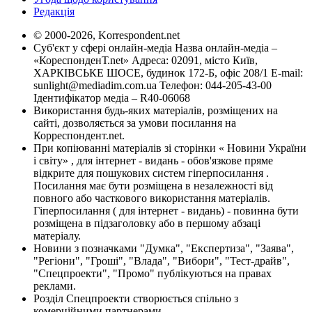
Редакція
© 2000-2026, Korrespondent.net
Суб'єкт у сфері онлайн-медіа Назва онлайн-медіа –
«КореспонденТ.net» Адреса: 02091, місто Київ,
ХАРКІВСЬКЕ ШОСЕ, будинок 172-Б, офіс 208/1 E-mail:
sunlight@mediadim.com.ua
Телефон: 044-205-43-00
Ідентифікатор медіа – R40-06068
Використання будь-яких матеріалів, розміщених на
сайті, дозволяється за умови посилання на
Корреспондент.net.
При копіюванні матеріалів зі сторінки « Новини України
і світу» , для інтернет - видань - обов'язкове пряме
відкрите для пошукових систем гіперпосилання .
Посилання має бути розміщена в незалежності від
повного або часткового використання матеріалів.
Гіперпосилання ( для інтернет - видань) - повинна бути
розміщена в підзаголовку або в першому абзаці
матеріалу.
Новини з позначками "Думка", "Експертиза", "Заява",
"Регіони", "Гроші", "Влада", "Вибори", "Тест-драйв",
"Спецпроекти", "Промо" публікуються на правах
реклами.
Розділ Спецпроекти створюється спільно з
комерційними партнерами.