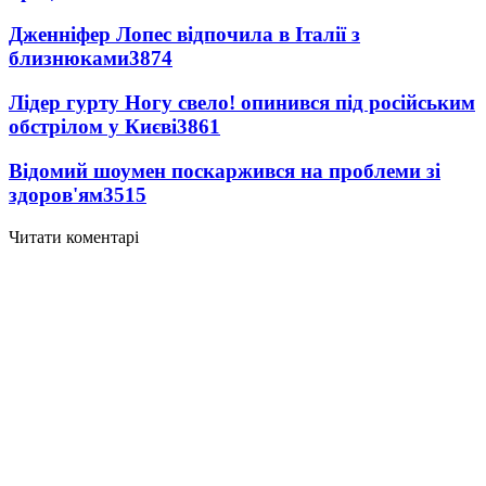
Дженніфер Лопес відпочила в Італії з
близнюками
3874
Лідер гурту Ногу свело! опинився під російським
обстрілом у Києві
3861
Відомий шоумен поскаржився на проблеми зі
здоров'ям
3515
Читати коментарі