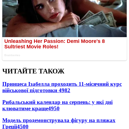
ЧИТАЙТЕ ТАКОЖ
Принцеса Ізабелла проходить 11-місячний курс
військової підготовки
4982
Рибальський календар на серпень: у які дні
клюватиме краще
4950
Модель продемонструвала фігуру на пляжах
Греції
4500