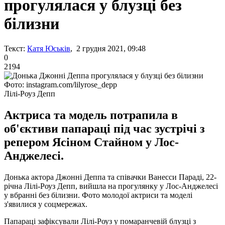
прогулялася у блузці без
білизни
Текст:
Катя Юськів
, 2 грудня 2021, 09:48
0
2194
Фото: instagram.com/lilyrose_depp
Лілі-Роуз Депп
Актриса та модель потрапила в
об'єктиви папараці під час зустрічі з
репером Ясіном Стайном у Лос-
Анджелесі.
Донька актора Джонні Деппа та співачки Ванесси Параді, 22-
річна Лілі-Роуз Депп, вийшла на прогулянку у Лос-Анджелесі
у вбранні без білизни. Фото молодої актриси та моделі
з'явилися у соцмережах.
Папараці зафіксували Лілі-Роуз у помаранчевій блузці з