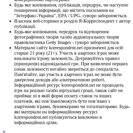
Будь яке копіювання, публікація, передрук, чи наступне
поширення інформації, що містить посилання на
"Інтерфакс-Україна", EPA / UPG, суворо забороняється.
Власник веб-сторінки в розділі Я-Корреспондент є автор
публікації.
Будь-яке копіювання, передрук та відтворення
фотографічних творів та/або аудіовізуальних творів
правовласника Getty Images - суворо забороняється.
Матеріали сайту korrespondent.net призначені для осіб
старше 21 року (21+). Участь в азартних іграх може
викликати ігрову залежність. Дотримуйтесь правил
(принципів) відповідальної гри. При виявленні перших
ознак залежності негайно зверніться до спеціаліста.
Пам'ятайте, що участь в азартних іграх не може бути
джерелом доходів або альтернативою роботі.
Інформаційний ресурс korrespondent.net не проводить
ігри на реальні та/або віртуальні гроші, також сайт не
приймає ні в якій формі оплату ставок та інших
платежів, які пов’язані/можуть бути пов’язані з
азартними іграми, букмекерами чи тоталізаторами. Будь-
які матеріали на інформаційному ресурсі
korrespondent.net публікуються виключно в
інформаційних цілях.
X