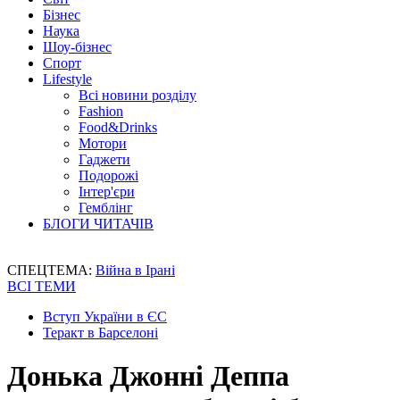
Бізнес
Наука
Шоу-бізнес
Спорт
Lifestyle
Всі новини розділу
Fashion
Food&Drinks
Мотори
Гаджети
Подорожі
Інтер'єри
Гемблінг
БЛОГИ ЧИТАЧІВ
СПЕЦТЕМА:
Війна в Ірані
ВСІ ТЕМИ
Вступ України в ЄС
Теракт в Барселоні
Донька Джонні Деппа