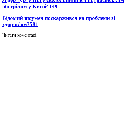
Лідер гурту Ногу свело! опинився під російським
обстрілом у Києві
4149
Відомий шоумен поскаржився на проблеми зі
здоров'ям
3581
Читати коментарі