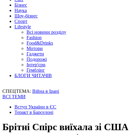
Бізнес
Наука
Шоу-бізнес
Спорт
Lifestyle
Всі новини розділу
Fashion
Food&Drinks
Мотори
Гаджети
Подорожі
Інтер'єри
Гемблінг
БЛОГИ ЧИТАЧІВ
СПЕЦТЕМА:
Війна в Ірані
ВСІ ТЕМИ
Вступ України в ЄС
Теракт в Барселоні
Брітні Спірс виїхала зі США