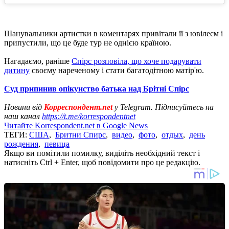
Шанувальники артистки в коментарях привітали її з ювілеєм і
припустили, що це буде тур не однією країною.
Нагадаємо, раніше
Спірс розповіла, що хоче подарувати
дитину
своєму нареченому і стати багатодітною матір'ю.
Суд припинив опікунство батька над Брітні Спірс
Новини від
Корреспондент.net
у Telegram. Підписуйтесь на
наш канал
https://t.me/korrespondentnet
Читайте Korrespondent.net в Google News
ТЕГИ:
США
,
Бритни Спирс
,
видео
,
фото
,
отдых
,
день
рождения
,
певица
Якщо ви помітили помилку, виділіть необхідний текст і
натисніть Ctrl + Enter, щоб повідомити про це редакцію.