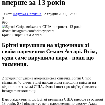
вперше за 13 років
Текст:
Надтока Світлана
, 2 грудня 2021, 12:09
0
996
Фото: instagram.com/britneyspears
Брітні Спірс і Сем Асгарі
Брітні вирушила на відпочинок зі
своїм нареченим Семом Асгарі. Втім,
куди саме вирушила пара - поки що
таємниця.
2 грудня популярна американська співачка Брітні Спірс
відзначає 40-річчя. З цієї нагоди зірка вирішила виїхати на
відпочинок за межі США. Фото і пост про від'їзд з'явилися в
Instagram виконавиці.
Варто відзначити, що Брітні залишить США вперше за останні
13 років. Як і відсвяткує день народження по-своєму. Адже