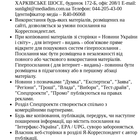
ХАРКІВСЬКЕ ШОСЕ, будинок 172-Б, офіс 208/1 E-mail:
sunlight@mediadim.com.ua
Телефон: 044-205-43-00
Ідентифікатор медіа – R40-06068
Використання будь-яких матеріалів, розміщених на
сайті, дозволяється за умови посилання на
Корреспондент.net.
При копіюванні матеріалів зі сторінки « Новини України
і світу» , для інтернет - видань - обов'язкове пряме
відкрите для пошукових систем гіперпосилання .
Посилання має бути розміщена в незалежності від
повного або часткового використання матеріалів.
Гіперпосилання ( для інтернет - видань) - повинна бути
розміщена в підзаголовку або в першому абзаці
матеріалу.
Новини з позначками "Думка", "Експертиза", "Заява",
"Регіони", "Гроші", "Влада", "Вибори", "Тест-драйв",
"Спецпроекти", "Промо" публікуються на правах
реклами.
Розділ Спецпроекти створюється спільно з
комерційними партнерами.
Будь яке копіювання, публікація, передрук, чи наступне
поширення інформації, що містить посилання на
"Інтерфакс-Україна", EPA / UPG, суворо забороняється.
Власник веб-сторінки в розділі Я-Корреспондент є автор
публікації.