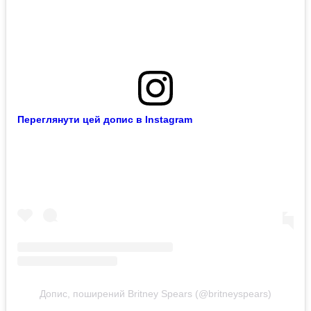
Переглянути цей допис в Instagram
Допис, поширений Britney Spears (@britneyspears)