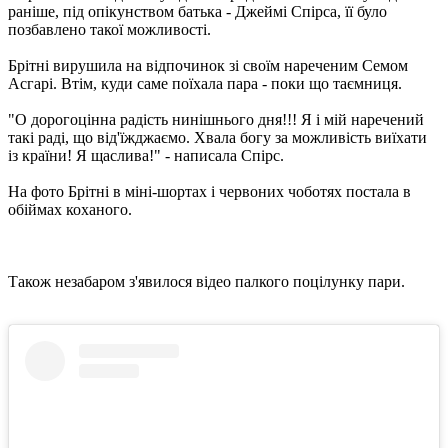
раніше, під опікунством батька - Джеймі Спірса, її було
позбавлено ​​такої можливості.
Брітні вирушила на відпочинок зі своїм нареченим Семом
Асгарі. Втім, куди саме поїхала пара - поки що таємниця.
"О дорогоцінна радість нинішнього дня!!! Я і мій наречений
такі раді, що від'їжджаємо. Хвала богу за можливість виїхати
із країни! Я щаслива!" - написала Спірс.
На фото Брітні в міні-шортах і червоних чоботях постала в
обіймах коханого.
Також незабаром з'явилося відео палкого поцілунку пари.