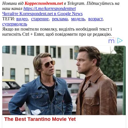
Новини від
Корреспондент.net
в Telegram. Підписуйтесь на
наш канал
https://t.me/korrespondentnet
Читайте Korrespondent.net в Google News
ТЕГИ:
видео
,
старение
,
реклама
,
модель
,
возраст
,
супермодель
Якщо ви помітили помилку, виділіть необхідний текст і
натисніть Ctrl + Enter, щоб повідомити про це редакцію.