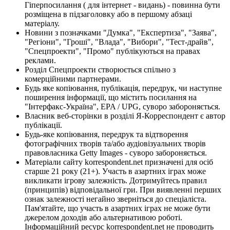
Гіперпосилання ( для інтернет - видань) - повинна бути
розміщена в підзаголовку або в першому абзаці
матеріалу.
Новини з позначками "Думка", "Експертиза", "Заява",
"Регіони", "Гроші", "Влада", "Вибори", "Тест-драйв",
"Спецпроекти", "Промо" публікуються на правах
реклами.
Розділ Спецпроекти створюється спільно з
комерційними партнерами.
Будь яке копіювання, публікація, передрук, чи наступне
поширення інформації, що містить посилання на
"Інтерфакс-Україна", EPA / UPG, суворо забороняється.
Власник веб-сторінки в розділі Я-Корреспондент є автор
публікації.
Будь-яке копіювання, передрук та відтворення
фотографічних творів та/або аудіовізуальних творів
правовласника Getty Images - суворо забороняється.
Матеріали сайту korrespondent.net призначені для осіб
старше 21 року (21+). Участь в азартних іграх може
викликати ігрову залежність. Дотримуйтесь правил
(принципів) відповідальної гри. При виявленні перших
ознак залежності негайно зверніться до спеціаліста.
Пам'ятайте, що участь в азартних іграх не може бути
джерелом доходів або альтернативою роботі.
Інформаційний ресурс korrespondent.net не проводить