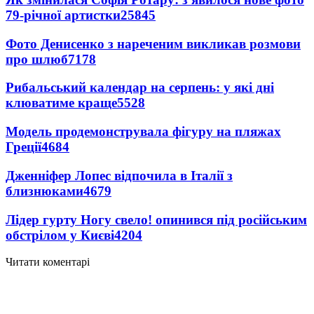
79-річної артистки
25845
Фото Денисенко з нареченим викликав розмови
про шлюб
7178
Рибальський календар на серпень: у які дні
клюватиме краще
5528
Модель продемонструвала фігуру на пляжах
Греції
4684
Дженніфер Лопес відпочила в Італії з
близнюками
4679
Лідер гурту Ногу свело! опинився під російським
обстрілом у Києві
4204
Читати коментарі