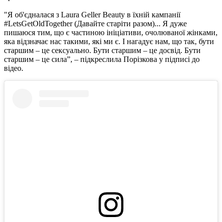
"Я об'єдналася з Laura Geller Beauty в їхній кампанії
#LetsGetOldTogether (Давайте старіти разом)... Я дуже
пишаюся тим, що є частиною ініціативи, очолюваної жінками,
яка відзначає нас такими, які ми є. І нагадує нам, що так, бути
старшим – це сексуально. Бути старшим – це досвід. Бути
старшим – це сила”, – підкреслила Порізкова у підписі до
відео.