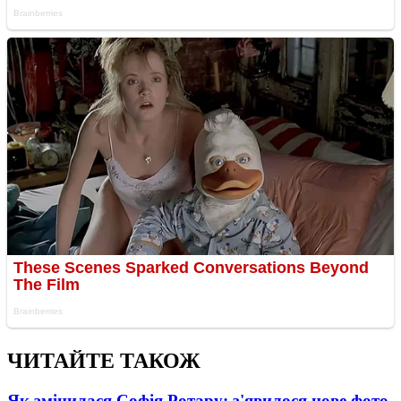
ЧИТАЙТЕ ТАКОЖ
Як змінилася Софія Ротару: з'явилося нове фото