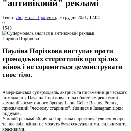
"антивіковій" рекламі
Текст:
Людмила Троценко
, 3 грудня 2021, 12:04
0
1543
Пауліна Порізкова
Пауліна Порізкова виступає проти
громадських стереотипів про зрілих
жінок і не соромиться демонструвати
своє тіло.
Американська супермодель, актриса та письменниця чеського
походження Пауліна Порізкова стала обличчям рекламної
кампанії косметичного бренду Laura Geller Beauty. Ролик,
присвячений "чесному старінню", з'явився в Instagram зірки
подіумів.
У новій рекламі 56-річна Порізкова спростовує уявлення про
те, що зрілі жінки не можуть бути сексуальними, сильними та
красивими.