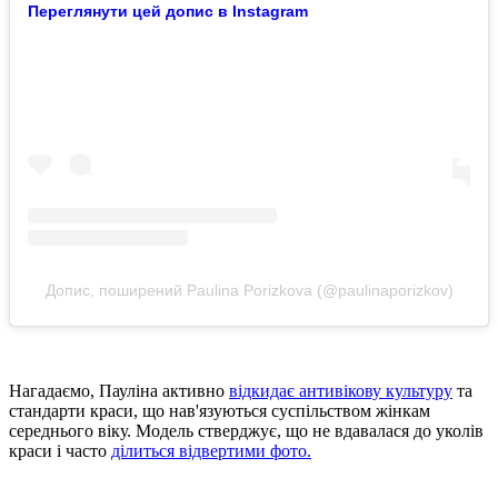
Переглянути цей допис в Instagram
Допис, поширений Paulina Porizkova (@paulinaporizkov)
Нагадаємо, Пауліна активно
відкидає антивікову культуру
та
стандарти краси, що нав'язуються суспільством жінкам
середнього віку. Модель стверджує, що не вдавалася до уколів
краси і часто
ділиться відвертими фото.