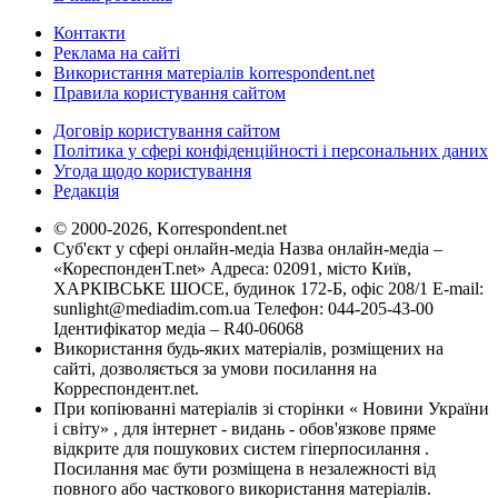
Контакти
Реклама на сайті
Використання матеріалів korrespondent.net
Правила користування сайтом
Договір користування сайтом
Політика у сфері конфіденційності і персональних даних
Угода щодо користування
Редакція
© 2000-2026, Korrespondent.net
Суб'єкт у сфері онлайн-медіа Назва онлайн-медіа –
«КореспонденТ.net» Адреса: 02091, місто Київ,
ХАРКІВСЬКЕ ШОСЕ, будинок 172-Б, офіс 208/1 E-mail:
sunlight@mediadim.com.ua
Телефон: 044-205-43-00
Ідентифікатор медіа – R40-06068
Використання будь-яких матеріалів, розміщених на
сайті, дозволяється за умови посилання на
Корреспондент.net.
При копіюванні матеріалів зі сторінки « Новини України
і світу» , для інтернет - видань - обов'язкове пряме
відкрите для пошукових систем гіперпосилання .
Посилання має бути розміщена в незалежності від
повного або часткового використання матеріалів.