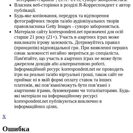
Власник веб-сторінки в розділі Я-Корреспондент є автор
публікації.
Будь-яке копіювання, передрук та відтворення
фотографічних творів та/або аудіовізуальних творів
правовласника Getty Images - суворо забороняється.
Матеріали сайту korrespondent.net призначені для осіб
старше 21 року (21+). Участь в азартних іграх може
викликати ігрову залежність. Дотримуйтесь правил
(принципів) відповідальної гри. При виявленні перших
ознак залежності негайно зверніться до спеціаліста.
Пам'ятайте, що участь в азартних іграх не може бути
джерелом доходів або альтернативою роботі.
Інформаційний ресурс korrespondent.net не проводить
ігри на реальні та/або віртуальні гроші, також сайт не
приймає ні в якій формі оплату ставок та інших
платежів, які пов’язані/можуть бути пов’язані з
азартними іграми, букмекерами чи тоталізаторами. Будь-
які матеріали на інформаційному ресурсі
korrespondent.net публікуються виключно в
інформаційних цілях.
X
Ошибка