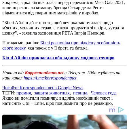
Зокрема, зірка відзначилася перед церемонією Meta Gala 2021,
коли переконала команду бренда Оскар де ла Рента
відмовитися від тваринних матеріалів у виробах.
"Біллі Айліш дбає про те, щоб вечірка закінчилася щодо
м'ясних, молочних страв, а також продуктів зі шкіри, хутра та
шовку", - заявила засновниця PETA Інгрід Ньюкірк.
Нагадаємо, раніше
Біллі розповіла про рідкісну особливість
свого мозку
, яка також є у її брата та батька.
Біллі Айліш прикрасила обкладинку модного глянцю
Новини від
Корреспондент.net
в Telegram. Підписуйтесь на
наш канал
https://t.me/korrespondentnet
Читайте Korrespondent.net в Google News
ТЕГИ:
премия
,
защита животных
,
певица
,
Человек года
Якщо ви помітили помилку, виділіть необхідний текст і
натисніть Ctrl + Enter, щоб повідомити про це редакцію.