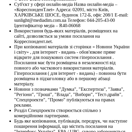
Суб'єкт у сфері онлайн-медіа Назва онлайн-медіа –
«КореспонденТ.net» Адреса: 02091, місто Київ,
ХАРКІВСЬКЕ ШОСЕ, будинок 172-Б, офіс 208/1 E-mail:
sunlight@mediadim.com.ua
Телефон: 044-205-43-00
Ідентифікатор медіа – R40-06068
Використання будь-яких матеріалів, розміщених на
сайті, дозволяється за умови посилання на
Корреспондент.net.
При копіюванні матеріалів зі сторінки « Новини України
і світу» , для інтернет - видань - обов'язкове пряме
відкрите для пошукових систем гіперпосилання .
Посилання має бути розміщена в незалежності від
повного або часткового використання матеріалів.
Гіперпосилання ( для інтернет - видань) - повинна бути
розміщена в підзаголовку або в першому абзаці
матеріалу.
Новини з позначками "Думка", "Експертиза", "Заява",
"Регіони", "Гроші", "Влада", "Вибори", "Тест-драйв",
"Спецпроекти", "Промо" публікуються на правах
реклами.
Розділ Спецпроекти створюється спільно з
комерційними партнерами.
Будь яке копіювання, публікація, передрук, чи наступне
поширення інформації, що містить посилання на
"Інтерфакс-Україна", EPA / UPG, суворо забороняється.