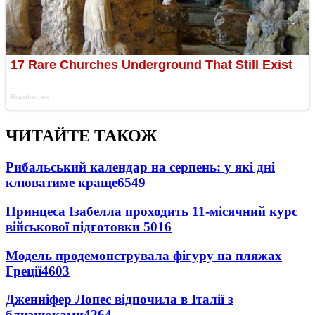
ЧИТАЙТЕ ТАКОЖ
Рибальський календар на серпень: у які дні
клюватиме краще
6549
Принцеса Ізабелла проходить 11-місячний курс
військової підготовки
5016
Модель продемонструвала фігуру на пляжах
Греції
4603
Дженніфер Лопес відпочила в Італії з
близнюками
4264