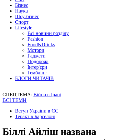
Бізнес
Наука
Шоу-бізнес
Спорт
Lifestyle
Всі новини розділу
Fashion
Food&Drinks
Мотори
Гаджети
Подорожі
Інтер'єри
Гемблінг
БЛОГИ ЧИТАЧІВ
СПЕЦТЕМА:
Війна в Ірані
ВСІ ТЕМИ
Вступ України в ЄС
Теракт в Барселоні
Біллі Айліш названа