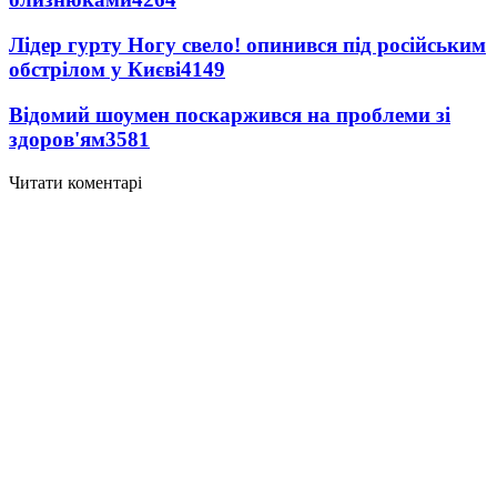
Лідер гурту Ногу свело! опинився під російським
обстрілом у Києві
4149
Відомий шоумен поскаржився на проблеми зі
здоров'ям
3581
Читати коментарі