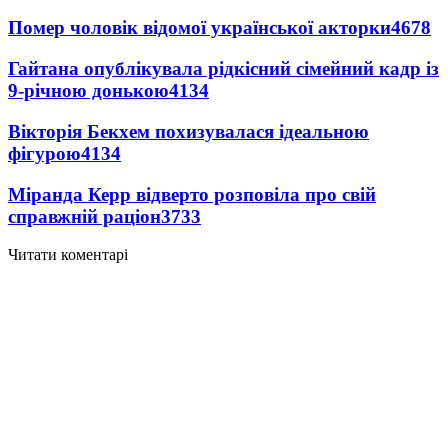
Помер чоловік відомої української акторки
4678
Гайтана опублікувала рідкісний сімейний кадр із
9-річною донькою
4134
Вікторія Бекхем похизувалася ідеальною
фігурою
4134
Міранда Керр відверто розповіла про свій
справжній раціон
3733
Читати коментарі