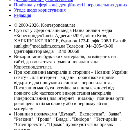
Політика у сфері конфіденційності і персональних даних
Угода щодо користування
Редакція
© 2000-2026, Korrespondent.net
Суб'єкт у сфері онлайн-медіа Назва онлайн-медіа –
«КореспонденТ.net» Адреса: 02091, місто Київ,
ХАРКІВСЬКЕ ШОСЕ, будинок 172-Б, офіс 208/1 E-mail:
sunlight@mediadim.com.ua
Телефон: 044-205-43-00
Ідентифікатор медіа – R40-06068
Використання будь-яких матеріалів, розміщених на
сайті, дозволяється за умови посилання на
Корреспондент.net.
При копіюванні матеріалів зі сторінки « Новини України
і світу» , для інтернет - видань - обов'язкове пряме
відкрите для пошукових систем гіперпосилання .
Посилання має бути розміщена в незалежності від
повного або часткового використання матеріалів.
Гіперпосилання ( для інтернет - видань) - повинна бути
розміщена в підзаголовку або в першому абзаці
матеріалу.
Новини з позначками "Думка", "Експертиза", "Заява",
"Регіони", "Гроші", "Влада", "Вибори", "Тест-драйв",
"Спецпроекти", "Промо" публікуються на правах
реклами.