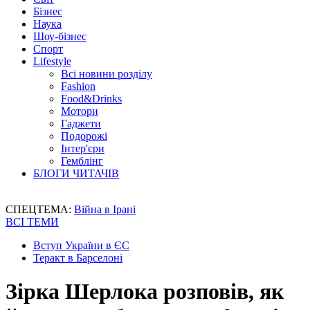
Бізнес
Наука
Шоу-бізнес
Спорт
Lifestyle
Всі новини розділу
Fashion
Food&Drinks
Мотори
Гаджети
Подорожі
Інтер'єри
Гемблінг
БЛОГИ ЧИТАЧІВ
СПЕЦТЕМА:
Війна в Ірані
ВСІ ТЕМИ
Вступ України в ЄС
Теракт в Барселоні
Зірка Шерлока розповів, як