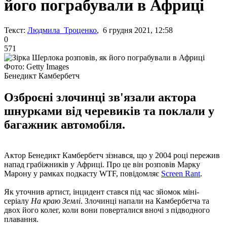
його пограбували в Африці
Текст:
Людмила Троценко
, 6 грудня 2021, 12:58
0
571
Фото: Getty Images
Бенедикт Камбербетч
Озброєні злочинці зв'язали актора
шнурками від черевиків та поклали у
багажник автомобіля.
Актор Бенедикт Камбербетч зізнався, що у 2004 році пережив
напад грабіжників у Африці. Про це він розповів Марку
Марону у рамках подкасту WTF, повідомляє
Screen Rant
.
Як уточнив артист, інцидент стався під час зйомок міні-
серіалу
На краю Землі
. Злочинці напали на Камбербетча та
двох його колег, коли вони поверталися вночі з підводного
плавання.