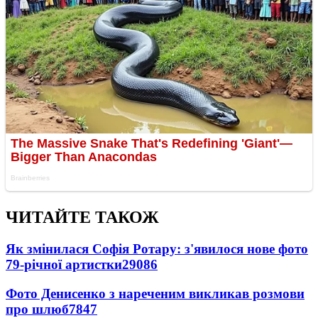
ЧИТАЙТЕ ТАКОЖ
Як змінилася Софія Ротару: з'явилося нове фото
79-річної артистки
29086
Фото Денисенко з нареченим викликав розмови
про шлюб
7847