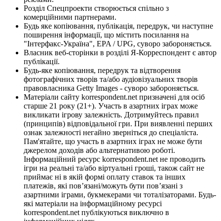
Розділ Спецпроекти створюється спільно з
комерційними партнерами.
Будь яке копіювання, публікація, передрук, чи наступне
поширення інформації, що містить посилання на
"Інтерфакс-Україна", EPA / UPG, суворо забороняється.
Власник веб-сторінки в розділі Я-Корреспондент є автор
публікації.
Будь-яке копіювання, передрук та відтворення
фотографічних творів та/або аудіовізуальних творів
правовласника Getty Images - суворо забороняється.
Матеріали сайту korrespondent.net призначені для осіб
старше 21 року (21+). Участь в азартних іграх може
викликати ігрову залежність. Дотримуйтесь правил
(принципів) відповідальної гри. При виявленні перших
ознак залежності негайно зверніться до спеціаліста.
Пам'ятайте, що участь в азартних іграх не може бути
джерелом доходів або альтернативою роботі.
Інформаційний ресурс korrespondent.net не проводить
ігри на реальні та/або віртуальні гроші, також сайт не
приймає ні в якій формі оплату ставок та інших
платежів, які пов’язані/можуть бути пов’язані з
азартними іграми, букмекерами чи тоталізаторами. Будь-
які матеріали на інформаційному ресурсі
korrespondent.net публікуються виключно в